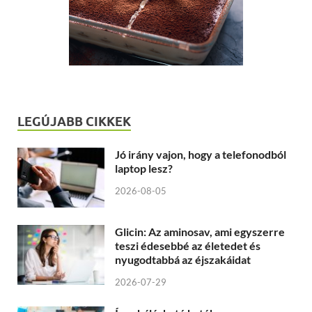
LEGÚJABB CIKKEK
Jó irány vajon, hogy a telefonodból
laptop lesz?
2026-08-05
Glicin: Az aminosav, ami egyszerre
teszi édesebbé az életedet és
nyugodtabbá az éjszakáidat
2026-07-29