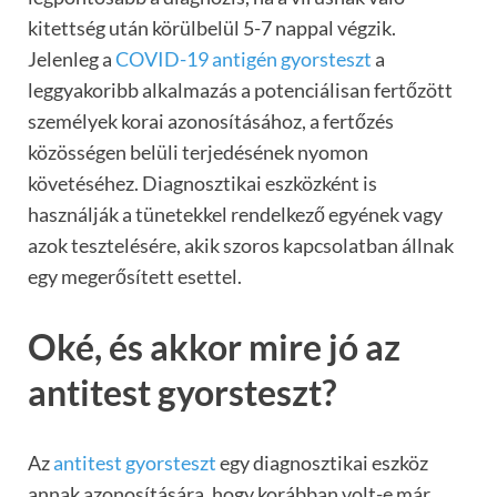
kitettség után körülbelül 5-7 nappal végzik.
Jelenleg a
COVID-19 antigén gyorsteszt
a
leggyakoribb alkalmazás a potenciálisan fertőzött
személyek korai azonosításához, a fertőzés
közösségen belüli terjedésének nyomon
követéséhez. Diagnosztikai eszközként is
használják a tünetekkel rendelkező egyének vagy
azok tesztelésére, akik szoros kapcsolatban állnak
egy megerősített esettel.
Oké, és akkor mire jó az
antitest gyorsteszt?
Az
antitest gyorsteszt
egy diagnosztikai eszköz
annak azonosítására, hogy korábban volt-e már