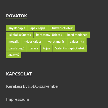
ROVATOK
anyák napja
apák napja
Húsvéti ötletek
iskolai szünetek
karácsonyi ötletek
kerti medence
mozaik
mézeskalács
nyelvtanulás
palacsinta
parafadugó
terasz
tojás
Valentin napi ötletek
élesztő
KAPCSOLAT
Kerekesi Éva SEO szakember
Impresszum