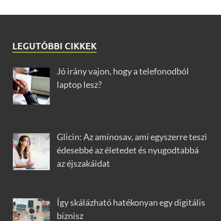
LEGUTÓBBI CIKKEK
Jó irány vajon, hogy a telefonodból
laptop lesz?
Glicin: Az aminosav, ami egyszerre teszi
édesebbé az életedet és nyugodtabbá
az éjszakáidat
Így skálázható hatékonyan egy digitális
biznisz