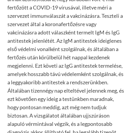
fertőzött a COVID-19 vírusával, illetve méri a
szervezet immunválaszát a vakcinázásra. Teszteli a
szervezet által a koronafertőzésre vagy
vakcinázásra adott válaszként termelt IgM és IgG
antitestek jelenlétét. Az IgM antitestek ideiglenes
első védelmi vonalként szolgálnak, és általában a
fertőzés után körülbelül hét nappal kezdenek
megjelenni. Ezt követi az IgG antitestek termelése,
amelyek hosszabb távú védelemként szolgálnak, és
a leggyakoribb antitestek a rendszerünkben.
Általában tizennégy nap elteltével jelennek meg, és
ezt követően egy ideig a testünkben maradnak,
hogy pontosan meddig, azt még nem tudjuk
biztosan. A vizsgálatot általában ujjszúráson
alapuló vérmintával végzik, és a legpontosabb
diagnózis akkor állítható fel, ha legalább tizenöt