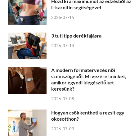
Hozd ki a maximumot az edzésből az
L-karnitin segítségével
2026-07-15
3 tuti tipp derékfájásra
2026-07-14
A modern formatervezés női
szemszögéből. Mi vezérel minket,
amikor egyedi kiegészítőket
keresünk?
2026-07-08
Hogyan csökkentheti a rezsit egy
okosotthon?
2026-07-03