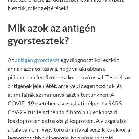
Nézzük, mik az eltérések!
Mik azok az antigén
gyorstesztek?
Az
antigén gyorsteszt
egy diagnosztikai eszköz
annak azonosítására, hogy valaki abban a
pillanatban fertőzött-e a koronavírussal. Teszteli az
antigének jelenlétét, amelyek idegen toxinok, és
stimulálják az immunválaszt a testünkben. A
COVID-19 esetében a vizsgálati célpont a SARS-
CoV-2 vírus felszínén található nukleokapszid
foszfoprotein és tüskés glikoprotein. A vizsgálatot
általában orr- vagy torokmintával végzik, és akkor a
legpontosabb a diagnózis, ha a vírusnak való