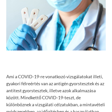
Ami a COVID-19-re vonatkozó vizsgálatokat illeti,
gyakori félreértés van az antigén gyorstesztek és az
antitest gyorstesztek, illetve azok alkalmazása
között. Mindkettő COVID-19-teszt, de
különböznek a vizsgálati célzatukban, a mintavételi
módszerekben, az időzítésben és a használatban.