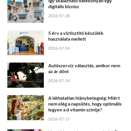
Így skálázható hatékonyan egy
digitális biznisz
2026-07-28
5 érv a víztisztító készülék
használata mellett
2026-07-24
Autószerviz választás, amikor nem
az ár dönt
2026-07-24
A láthatatlan hiánybetegség: Miért
nem elég a napsütés, hogy optimális
legyen a d vitamin szintje?
2026-07-17