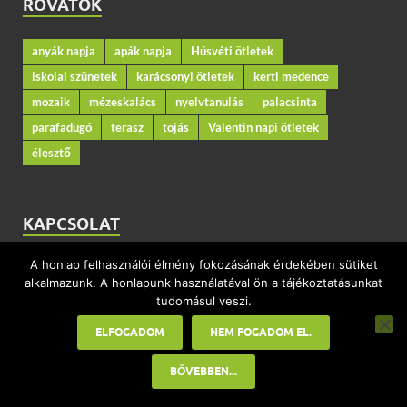
ROVATOK
anyák napja
apák napja
Húsvéti ötletek
iskolai szünetek
karácsonyi ötletek
kerti medence
mozaik
mézeskalács
nyelvtanulás
palacsinta
parafadugó
terasz
tojás
Valentin napi ötletek
élesztő
KAPCSOLAT
A honlap felhasználói élmény fokozásának érdekében sütiket
Kerekesi Éva SEO szakember
alkalmazunk. A honlapunk használatával ön a tájékoztatásunkat
tudomásul veszi.
Impresszum
ELFOGADOM
NEM FOGADOM EL.
Adatkezelési tájékoztató
BŐVEBBEN...