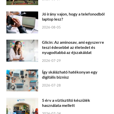
Jó irány vajon, hogy a telefonodból
laptop lesz?
2026-08-05
Glicin: Az aminosav, ami egyszerre
teszi édesebbé az életedet és
nyugodtabbá az éjszakáidat
2026-07-29
Így skálázható hatékonyan egy
digitális biznisz
2026-07-28
5 érv a víztisztító készülék
használata mellett
2026-07-24