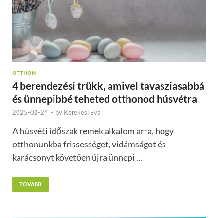
OTTHON
4 berendezési trükk, amivel tavasziasabbá
és ünnepibbé teheted otthonod húsvétra
2025-02-24
-
by
Kerekesi Éva
A húsvéti időszak remek alkalom arra, hogy
otthonunkba frissességet, vidámságot és
karácsonyt követően újra ünnepi …
TOVÁBB