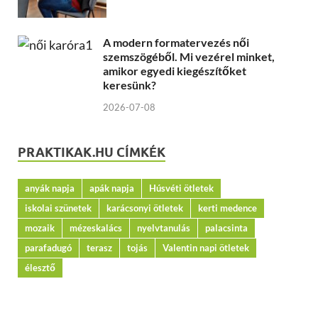
A modern formatervezés női
szemszögéből. Mi vezérel minket,
amikor egyedi kiegészítőket
keresünk?
2026-07-08
PRAKTIKAK.HU CÍMKÉK
anyák napja
apák napja
Húsvéti ötletek
iskolai szünetek
karácsonyi ötletek
kerti medence
mozaik
mézeskalács
nyelvtanulás
palacsinta
parafadugó
terasz
tojás
Valentin napi ötletek
élesztő