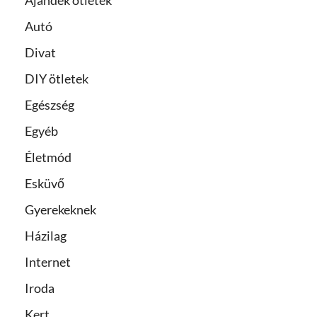
Ajándék ötletek
Autó
Divat
DIY ötletek
Egészség
Egyéb
Életmód
Esküvő
Gyerekeknek
Házilag
Internet
Iroda
Kert