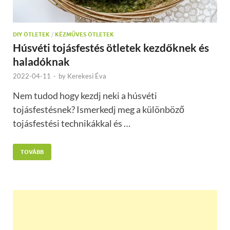
DIY ÖTLETEK
/
KÉZMŰVES ÖTLETEK
Húsvéti tojásfestés ötletek kezdőknek és
haladóknak
2022-04-11
-
by
Kerekesi Éva
Nem tudod hogy kezdj neki a húsvéti
tojásfestésnek? Ismerkedj meg a különböző
tojásfestési technikákkal és …
TOVÁBB