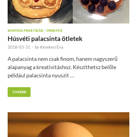
KONYHAI PRAKTIKÁK
/
ÜNNEPEK
Húsvéti palacsinta ötletek
2018-03-31
-
by
Kerekesi Éva
A palacsinta nem csak finom, hanem nagyszerű
alapanyag a kreativitáshoz. Készíthetsz belőle
például palacsinta nyuszit …
TOVÁBB