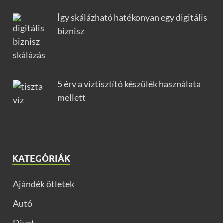
Így skálázható hatékonyan egy digitális
biznisz
5 érv a víztisztító készülék használata
mellett
KATEGÓRIÁK
Ajándék ötletek
Autó
Divat