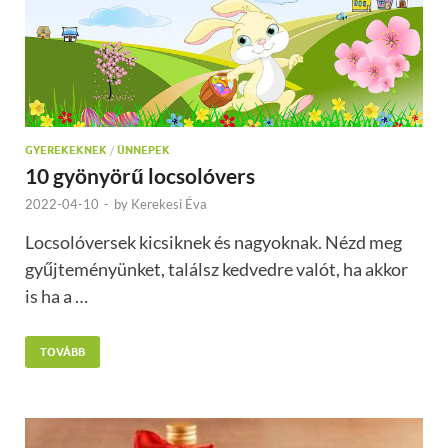
GYEREKEKNEK
/
ÜNNEPEK
10 gyönyörű locsolóvers
2022-04-10
-
by
Kerekesi Éva
Locsolóversek kicsiknek és nagyoknak. Nézd meg
gyűjteményünket, találsz kedvedre valót, ha akkor
is ha a …
TOVÁBB