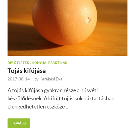
DIY ÖTLETEK
/
KONYHAI PRAKTIKÁK
Tojás kifújása
2017-08-14
-
by
Kerekesi Éva
A tojás kifújása gyakran része a húsvéti
készülődésnek. A kifújt tojás sok háztartásban
elengedhetetlen eszköze …
TOVÁBB