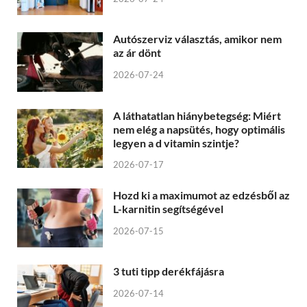
Autószerviz választás, amikor nem
az ár dönt
2026-07-24
A láthatatlan hiánybetegség: Miért
nem elég a napsütés, hogy optimális
legyen a d vitamin szintje?
2026-07-17
Hozd ki a maximumot az edzésből az
L-karnitin segítségével
2026-07-15
3 tuti tipp derékfájásra
2026-07-14