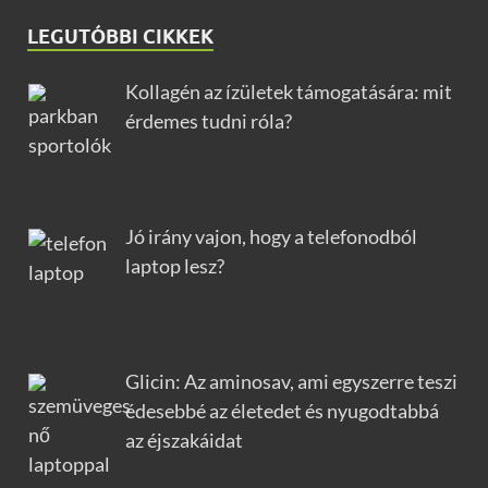
LEGUTÓBBI CIKKEK
Kollagén az ízületek támogatására: mit
érdemes tudni róla?
Jó irány vajon, hogy a telefonodból
laptop lesz?
Glicin: Az aminosav, ami egyszerre teszi
édesebbé az életedet és nyugodtabbá
az éjszakáidat