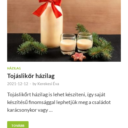
HÁZILAG
Tojáslikőr házilag
2021-12-12
-
by
Kerekesi Éva
Tojáslikőrt házilag is lehet készíteni, így saját
készítésű finomsággal lephetjük meg a családot
karácsonykor vagy …
TOVÁBB