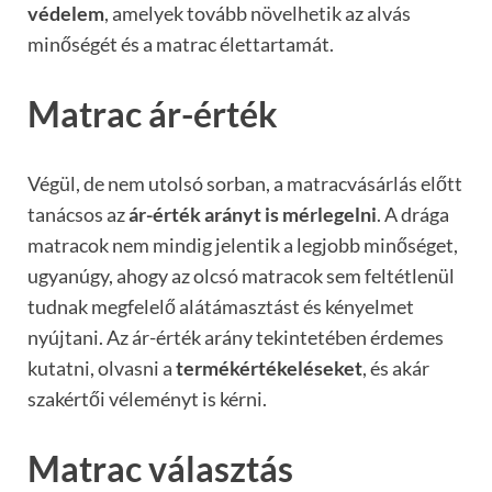
védelem
, amelyek tovább növelhetik az alvás
minőségét és a matrac élettartamát.
Matrac ár-érték
Végül, de nem utolsó sorban, a matracvásárlás előtt
tanácsos az
ár-érték arányt is mérlegelni
. A drága
matracok nem mindig jelentik a legjobb minőséget,
ugyanúgy, ahogy az olcsó matracok sem feltétlenül
tudnak megfelelő alátámasztást és kényelmet
nyújtani. Az ár-érték arány tekintetében érdemes
kutatni, olvasni a
termékértékeléseket
, és akár
szakértői véleményt is kérni.
Matrac választás