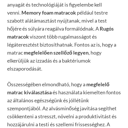
anyagát és technológiáját is figyelembe kell
venni.
Memory foam matracok
például testre
szabott alátámasztást nyújtanak, mivel a test
hőjére és súlyára reagálva formálódnak. A
Rugós
matracok
viszont több rugalmasságot és
légáteresztést biztosíthatnak. Fontos az is, hogy a
matrac
megfelelően szellőző legyen
, hogy
elkerüljük az izzadás és a baktériumok
elszaporodását.
Összességében elmondható, hogy a
megfelelő
matrac kiválasztása
és használata kiemelten fontos
az általános egészségünk és jóllétünk
szempontjából. Az alvásminőség javítása segíthet
csökkenteni a stresszt, növelni a produktivitást és
hozzájárulni a testi és szellemi frissességhez. A