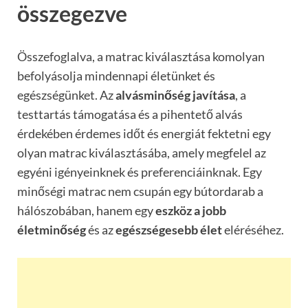
összegezve
Összefoglalva, a matrac kiválasztása komolyan
befolyásolja mindennapi életünket és
egészségünket. Az
alvásminőség javítása
, a
testtartás támogatása és a pihentető alvás
érdekében érdemes időt és energiát fektetni egy
olyan matrac kiválasztásába, amely megfelel az
egyéni igényeinknek és preferenciáinknak. Egy
minőségi matrac nem csupán egy bútordarab a
hálószobában, hanem egy
eszköz a jobb
életminőség
és az
egészségesebb élet
eléréséhez.