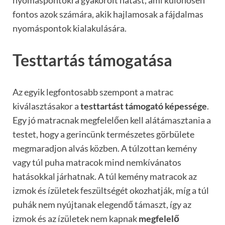
nyomáspontokra gyakorolt hatást, ami különösen
fontos azok számára, akik hajlamosak a fájdalmas
nyomáspontok kialakulására.
Testtartás támogatása
Az egyik legfontosabb szempont a matrac
kiválasztásakor a
testtartást támogató képessége
.
Egy jó matracnak megfelelően kell alátámasztania a
testet, hogy a gerincünk természetes görbülete
megmaradjon alvás közben. A túlzottan kemény
vagy túl puha matracok mind nemkívánatos
hatásokkal járhatnak. A
túl kemény matracok az
izmok és ízületek feszültségét okozhatják, míg a túl
puhák nem nyújtanak elegendő támaszt, így az
izmok és az ízületek nem kapnak
megfelelő