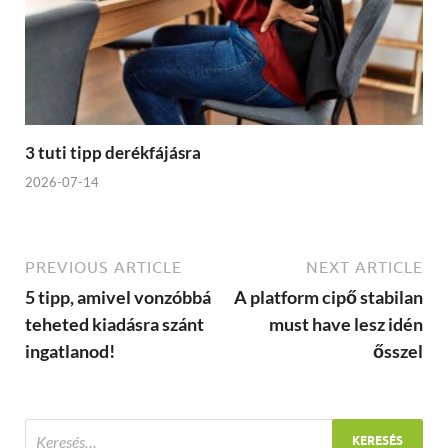
3 tuti tipp derékfájásra
2026-07-14
PREVIOUS ARTICLE
NEXT ARTICLE
5 tipp, amivel vonzóbbá
A platform cipő stabilan
teheted kiadásra szánt
must have lesz idén
ingatlanod!
ősszel