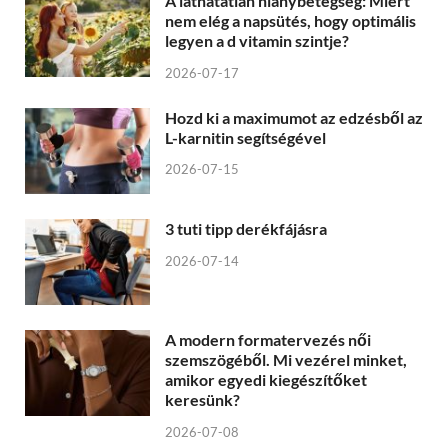
A láthatatlan hiánybetegség: Miért
nem elég a napsütés, hogy optimális
legyen a d vitamin szintje?
2026-07-17
Hozd ki a maximumot az edzésből az
L-karnitin segítségével
2026-07-15
3 tuti tipp derékfájásra
2026-07-14
A modern formatervezés női
szemszögéből. Mi vezérel minket,
amikor egyedi kiegészítőket
keresünk?
2026-07-08