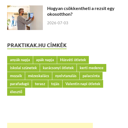
Hogyan csökkentheti a rezsit egy
okosotthon?
2026-07-03
PRAKTIKAK.HU CÍMKÉK
anyák napja
apák napja
Húsvéti ötletek
iskolai szünetek
karácsonyi ötletek
kerti medence
mozaik
mézeskalács
nyelvtanulás
palacsinta
parafadugó
terasz
tojás
Valentin napi ötletek
élesztő