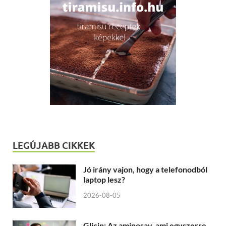
LEGÚJABB CIKKEK
Jó irány vajon, hogy a telefonodból
laptop lesz?
2026-08-05
Glicin: Az aminosav, ami egyszerre