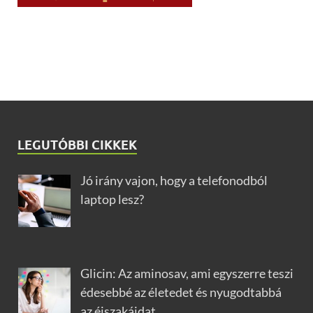
LEGUTÓBBI CIKKEK
Jó irány vajon, hogy a telefonodból
laptop lesz?
Glicin: Az aminosav, ami egyszerre teszi
édesebbé az életedet és nyugodtabbá
az éjszakáidat