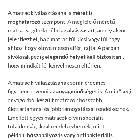
A matrac kiválasztásánál a
méret is
meghatározó
szempont. A megfelelő méretű
matrac segít elkerülni az alvászavart, amely akkor
jelentkezhet, ha a matrac túl kicsi vagy túl nagy
ahhoz, hogy kényelmesen elférj rajta. A párban
alvóknak pedig
elegendő helyet kell biztosítani
,
hogy mindkét fél kényelmesen elférjen.
A matrac kiválasztásának során érdemes
figyelembe venni az
anyagminőséget
is. A minőségi
anyagokból készült matracok hosszabb
élettartammal és jobb támogatással rendelkeznek.
Emellett egyes matracok olyan speciális
tulajdonságokkal rendelkezhetnek, mint
például
hőszabályozás vagy antibakteriális