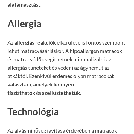
alátámasztást
.
Allergia
Az
allergiás reakciók
elkerülése is fontos szempont
lehet matracvásárláskor. A hipoallergén matracok
és matracvédők segíthetnek minimalizálni az
allergiás tüneteket és védeni az ágyneműt az
atkáktól. Ezenkívül érdemes olyan matracokat
választani, amelyek
könnyen
tisztíthatók
és
szellőztethetők
.
Technológia
Az alvásminőség javítása érdekében a matracok