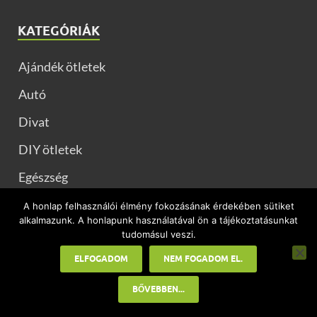
KATEGÓRIÁK
Ajándék ötletek
Autó
Divat
DIY ötletek
Egészség
Egyéb
A honlap felhasználói élmény fokozásának érdekében sütiket
alkalmazunk. A honlapunk használatával ön a tájékoztatásunkat
Életmód
tudomásul veszi.
Esküvő
ELFOGADOM
NEM FOGADOM EL.
Gyerekeknek
BŐVEBBEN...
Házilag