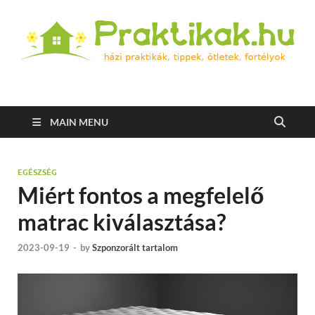
Praktikak.hu
Házi praktikák, tippek, ötletek, fortélyok
MAIN MENU
EGÉSZSÉG
Miért fontos a megfelelő
matrac kiválasztása?
2023-09-19
-
by
Szponzorált tartalom