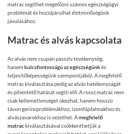
matrac segíthet megelőzni számos egészségügyi
problémát és hozzájárulhat életminőségünk
javulásához.
Matrac és alvás kapcsolata
Az alvás nem csupán passzív tevékenység,
hanem
kulcsfontosságú az egészségünk
és
teljesítőképességünk szempontjából. A megfelelő
matrac kiválasztása pedig az alvás hatékonyságát
és pihentető hatását segíti elő. A rossz matrac nem
csak kellemetlenséget okozhat, hanem hosszú
távon gerincproblémákhoz, izomfájdalmakhoz és
alvászavarokhoz is vezethet. A
megfelelő
matrac
kiválasztásával csökkenthetjük a