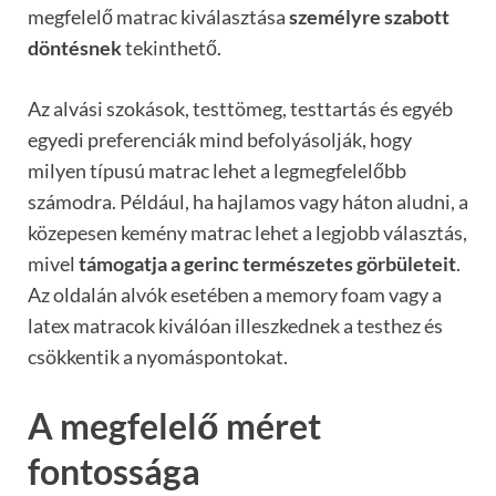
megfelelő matrac kiválasztása
személyre szabott
döntésnek
tekinthető.
Az alvási szokások, testtömeg, testtartás és egyéb
egyedi preferenciák mind befolyásolják, hogy
milyen típusú matrac lehet a legmegfelelőbb
számodra. Például, ha hajlamos vagy háton aludni, a
közepesen kemény matrac lehet a legjobb választás,
mivel
támogatja a gerinc természetes görbületeit
.
Az oldalán alvók esetében a memory foam vagy a
latex matracok kiválóan illeszkednek a testhez és
csökkentik a nyomáspontokat.
A megfelelő méret
fontossága