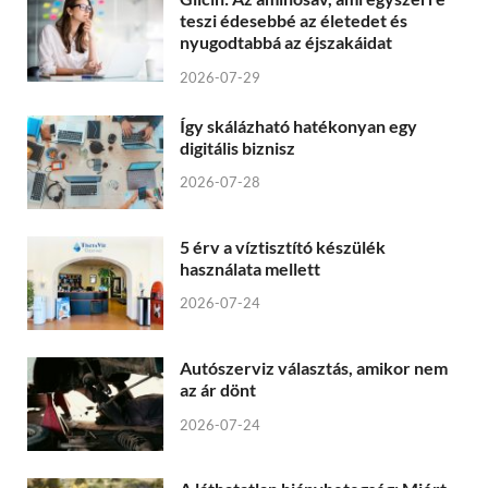
teszi édesebbé az életedet és
nyugodtabbá az éjszakáidat
2026-07-29
Így skálázható hatékonyan egy
digitális biznisz
2026-07-28
5 érv a víztisztító készülék
használata mellett
2026-07-24
Autószerviz választás, amikor nem
az ár dönt
2026-07-24