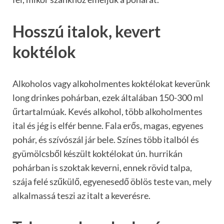
Hosszú italok, kevert
koktélok
Alkoholos vagy alkoholmentes koktélokat keverünk
long drinkes pohárban, ezek általában 150-300 ml
űrtartalmúak. Kevés alkohol, több alkoholmentes
ital és jég is elfér benne. Fala erős, magas, egyenes
pohár, és szívószál jár bele. Színes több italból és
gyümölcsből készült koktélokat ún. hurrikán
pohárban is szoktak keverni, ennek rövid talpa,
szája felé szűkülő, egyenesedő öblös teste van, mely
alkalmassá teszi az italt a keverésre.