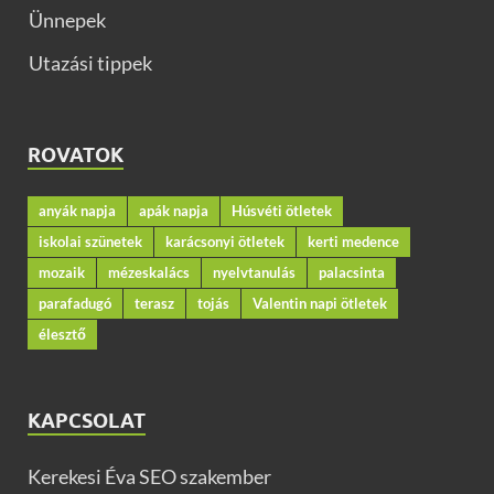
Ünnepek
Utazási tippek
ROVATOK
anyák napja
apák napja
Húsvéti ötletek
iskolai szünetek
karácsonyi ötletek
kerti medence
mozaik
mézeskalács
nyelvtanulás
palacsinta
parafadugó
terasz
tojás
Valentin napi ötletek
élesztő
KAPCSOLAT
Kerekesi Éva SEO szakember