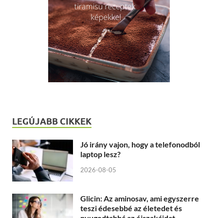
LEGÚJABB CIKKEK
Jó irány vajon, hogy a telefonodból
laptop lesz?
2026-08-05
Glicin: Az aminosav, ami egyszerre
teszi édesebbé az életedet és
nyugodtabbá az éjszakáidat