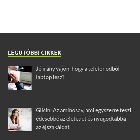
LEGUTÓBBI CIKKEK
Jó irány vajon, hogy a telefonodból
laptop lesz?
Glicin: Az aminosav, ami egyszerre teszi
édesebbé az életedet és nyugodtabbá
az éjszakáidat