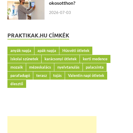
okosotthon?
2026-07-03
PRAKTIKAK.HU CÍMKÉK
anyák napja
apák napja
Húsvéti ötletek
iskolai szünetek
karácsonyi ötletek
kerti medence
mozaik
mézeskalács
nyelvtanulás
palacsinta
parafadugó
terasz
tojás
Valentin napi ötletek
élesztő