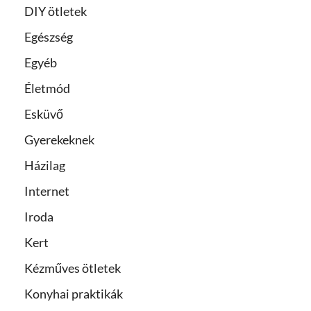
DIY ötletek
Egészség
Egyéb
Életmód
Esküvő
Gyerekeknek
Házilag
Internet
Iroda
Kert
Kézműves ötletek
Konyhai praktikák