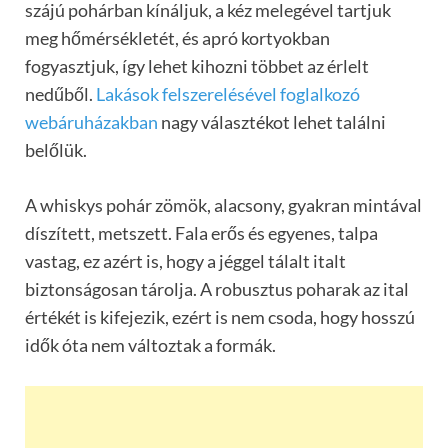
szájú pohárban kínáljuk, a kéz melegével tartjuk
meg hőmérsékletét, és apró kortyokban
fogyasztjuk, így lehet kihozni többet az érlelt
nedűből.
Lakások felszerelésével foglalkozó
webáruházakban
nagy választékot lehet találni
belőlük.
A whiskys pohár zömök, alacsony, gyakran mintával
díszített, metszett. Fala erős és egyenes, talpa
vastag, ez azért is, hogy a jéggel tálalt italt
biztonságosan tárolja. A robusztus poharak az ital
értékét is kifejezik, ezért is nem csoda, hogy hosszú
idők óta nem változtak a formák.