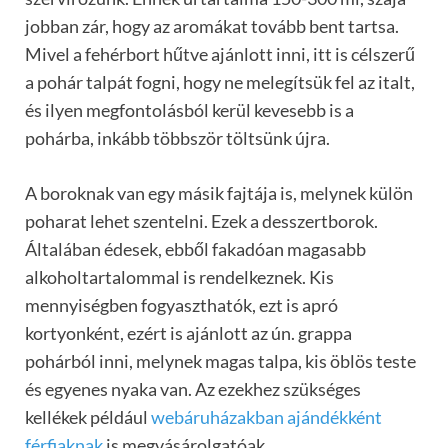
jobban zár, hogy az aromákat tovább bent tartsa.
Mivel a fehérbort hűtve ajánlott inni, itt is célszerű
a pohár talpát fogni, hogy ne melegítsük fel az italt,
és ilyen megfontolásból kerül kevesebb is a
pohárba, inkább többször töltsünk újra.
A boroknak van egy másik fajtája is, melynek külön
poharat lehet szentelni. Ezek a desszertborok.
Általában édesek, ebből fakadóan magasabb
alkoholtartalommal is rendelkeznek. Kis
mennyiségben fogyaszthatók, ezt is apró
kortyonként, ezért is ajánlott az ún. grappa
pohárból inni, melynek magas talpa, kis öblös teste
és egyenes nyaka van. Az ezekhez szükséges
kellékek például
webáruházakban ajándékként
férfiaknak
is megvásárolgatóak.