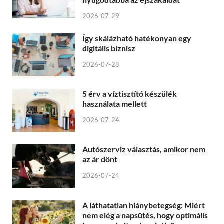
2026-07-29
Így skálázható hatékonyan egy
digitális biznisz
2026-07-28
5 érv a víztisztító készülék
használata mellett
2026-07-24
Autószerviz választás, amikor nem
az ár dönt
2026-07-24
A láthatatlan hiánybetegség: Miért
nem elég a napsütés, hogy optimális