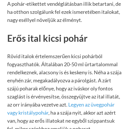
A pohár-etikettet vendéglátásban illik betartani, de
ha otthon szolgálunk fel ezek ismeretében italokat,
nagy eséllyel növeljük az élményt.
Erős ital kicsi pohár
Rövid italok értelemszerűen kicsi pohárból
fogyaszthatók. Általában 20-50 ml ürtartalommal
rendelkeznek, alacsony is és keskeny is. Néha a szája
enyhén zár, megakadályozva a párolgást. A zárt
szájú poharak előnye, hogy az iváskor oly fontos
szaglást is érvényesítse, összegyüjtve az ital illatát,
az orr irányába vezetve azt.
Legyen az üvegpohár
vagy kristálypohár
, ha a szája nyit, akkor azt azért
van, hogy az erős illatokat ne egyből szippantsuk
fel, mikor szánkhoz emeljük a poharat.