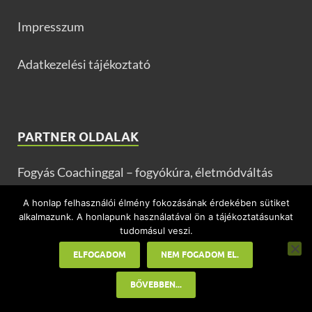
Impresszum
Adatkezelési tájékoztató
PARTNER OLDALAK
Fogyás Coachinggal – fogyókúra, életmódváltás
A honlap felhasználói élmény fokozásának érdekében sütiket
Pampuska.com – receptek, gasztroblog
alkalmazunk. A honlapunk használatával ön a tájékoztatásunkat
tudomásul veszi.
Csirkemell receptek
ELFOGADOM
NEM FOGADOM EL.
Flamenco Portál – flamenco és Spanyolország
BŐVEBBEN...