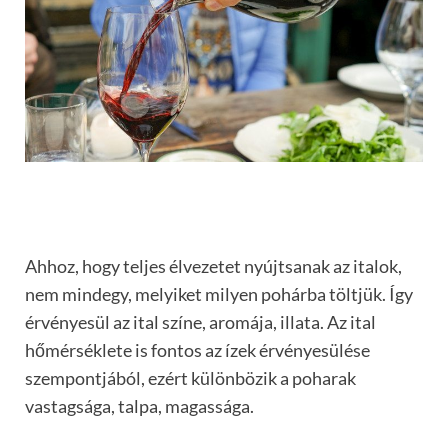
Ahhoz, hogy teljes élvezetet nyújtsanak az italok,
nem mindegy, melyiket milyen pohárba töltjük. Így
érvényesül az ital színe, aromája, illata. Az ital
hőmérséklete is fontos az ízek érvényesülése
szempontjából, ezért különbözik a poharak
vastagsága, talpa, magassága.