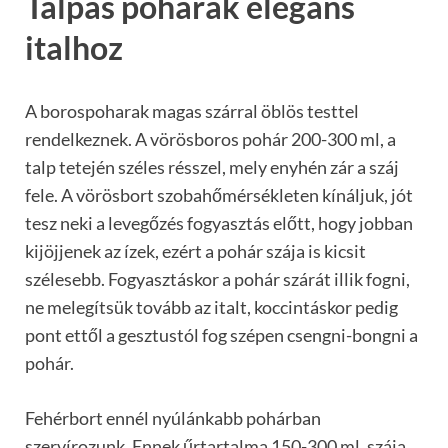
Talpas poharak elegáns
italhoz
A borospoharak magas szárral öblös testtel
rendelkeznek. A vörösboros pohár 200-300 ml, a
talp tetején széles résszel, mely enyhén zár a száj
fele. A vörösbort szobahőmérsékleten kínáljuk, jót
tesz neki a levegőzés fogyasztás előtt, hogy jobban
kijöjjenek az ízek, ezért a pohár szája is kicsit
szélesebb. Fogyasztáskor a pohár szárát illik fogni,
ne melegítsük tovább az italt, koccintáskor pedig
pont ettől a gesztustól fog szépen csengni-bongni a
pohár.
Fehérbort ennél nyúlánkabb pohárban
szervírozunk. Ennek űrtartalma 150-300 ml, szája