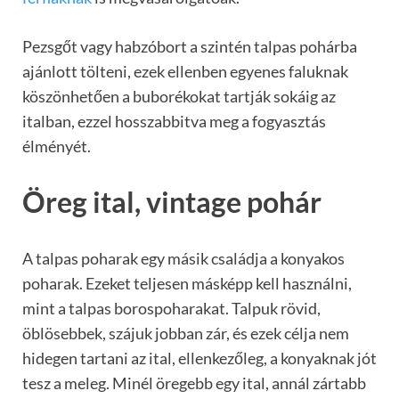
Pezsgőt vagy habzóbort a szintén talpas pohárba
ajánlott tölteni, ezek ellenben egyenes faluknak
köszönhetően a buborékokat tartják sokáig az
italban, ezzel hosszabbitva meg a fogyasztás
élményét.
Öreg ital, vintage pohár
A talpas poharak egy másik családja a konyakos
poharak. Ezeket teljesen másképp kell használni,
mint a talpas borospoharakat. Talpuk rövid,
öblösebbek, szájuk jobban zár, és ezek célja nem
hidegen tartani az ital, ellenkezőleg, a konyaknak jót
tesz a meleg. Minél öregebb egy ital, annál zártabb