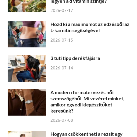
legyen a d vitamin szintje?
2026-07-17
Hozd ki a maximumot az edzésből az
L-karnitin segítségével
2026-07-15
3 tuti tipp derékfájásra
2026-07-14
A modern formatervezés női
szemszögéből. Mi vezérel minket,
amikor egyedi kiegészítőket
keresünk?
2026-07-08
Hogyan csökkentheti a rezsit egy