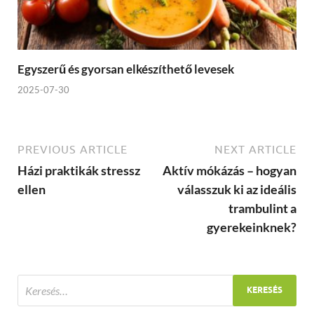
Egyszerű és gyorsan elkészíthető levesek
2025-07-30
PREVIOUS ARTICLE
NEXT ARTICLE
Házi praktikák stressz
Aktív mókázás – hogyan
ellen
válasszuk ki az ideális
trambulint a
gyerekeinknek?