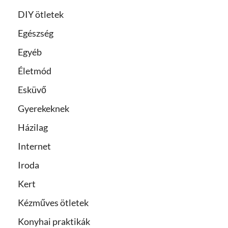
DIY ötletek
Egészség
Egyéb
Életmód
Esküvő
Gyerekeknek
Házilag
Internet
Iroda
Kert
Kézműves ötletek
Konyhai praktikák