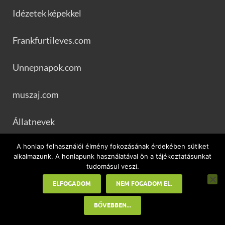
Idézetek képekkel
Frankfurtileves.com
Unnepnapok.com
muszaj.com
Állatnevek
A honlap felhasználói élmény fokozásának érdekében sütiket
businessblog.hu
alkalmazunk. A honlapunk használatával ön a tájékoztatásunkat
tudomásul veszi.
ELFOGADOM
NEM FOGADOM EL.
BŐVEBBEN...
Házi praktikák, tippek, ötletek, fortélyok
Powered by
WordPress
and
HitMag
.