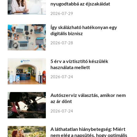
nyugodtabbá az éjszakáidat
2026-07-29
Így skálázható hatékonyan egy
digitális biznisz
2026-07-28
5 érv a víztisztító készülék
használata mellett
2026-07-24
Autószerviz választás, amikor nem
az ár dönt
2026-07-24
A láthatatlan hiánybetegség: Miért
nem elég a napsütés, hogy optimális