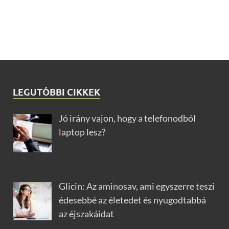
LEGUTÓBBI CIKKEK
Jó irány vajon, hogy a telefonodból
laptop lesz?
Glicin: Az aminosav, ami egyszerre teszi
édesebbé az életedet és nyugodtabbá
az éjszakáidat