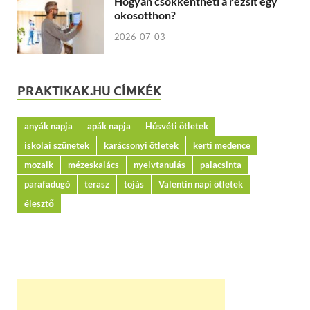
Hogyan csökkentheti a rezsit egy
okosotthon?
2026-07-03
PRAKTIKAK.HU CÍMKÉK
anyák napja
apák napja
Húsvéti ötletek
iskolai szünetek
karácsonyi ötletek
kerti medence
mozaik
mézeskalács
nyelvtanulás
palacsinta
parafadugó
terasz
tojás
Valentin napi ötletek
élesztő