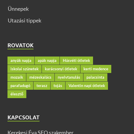
Ünnepek
Utazási tippek
ROVATOK
anyák napja
apák napja
Húsvéti ötletek
iskolai szünetek
karácsonyi ötletek
kerti medence
mozaik
mézeskalács
nyelvtanulás
palacsinta
parafadugó
terasz
tojás
Valentin napi ötletek
élesztő
KAPCSOLAT
Kerekesi Éva SEO szakember