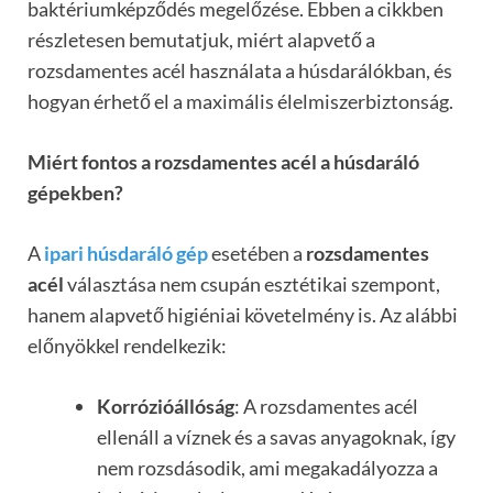
baktériumképződés megelőzése. Ebben a cikkben
részletesen bemutatjuk, miért alapvető a
rozsdamentes acél használata a húsdarálókban, és
hogyan érhető el a maximális élelmiszerbiztonság.
Miért fontos a rozsdamentes acél a húsdaráló
gépekben?
A
ipari húsdaráló gép
esetében a
rozsdamentes
acél
választása nem csupán esztétikai szempont,
hanem alapvető higiéniai követelmény is. Az alábbi
előnyökkel rendelkezik:
Korrózióállóság
: A rozsdamentes acél
ellenáll a víznek és a savas anyagoknak, így
nem rozsdásodik, ami megakadályozza a