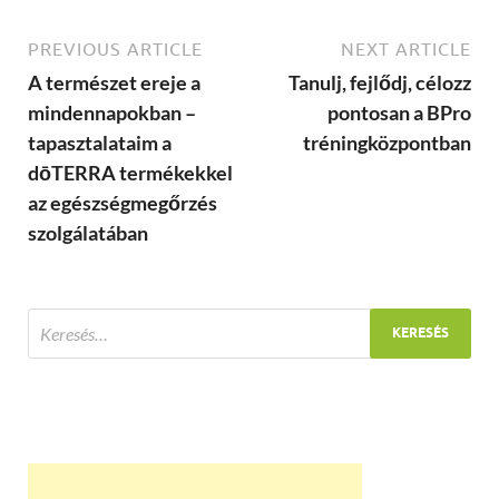
PREVIOUS ARTICLE
NEXT ARTICLE
A természet ereje a
Tanulj, fejlődj, célozz
mindennapokban –
pontosan a BPro
tapasztalataim a
tréningközpontban
dōTERRA termékekkel
az egészségmegőrzés
szolgálatában