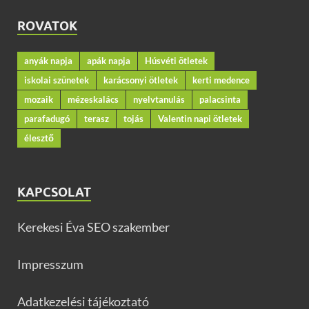
ROVATOK
anyák napja
apák napja
Húsvéti ötletek
iskolai szünetek
karácsonyi ötletek
kerti medence
mozaik
mézeskalács
nyelvtanulás
palacsinta
parafadugó
terasz
tojás
Valentin napi ötletek
élesztő
KAPCSOLAT
Kerekesi Éva SEO szakember
Impresszum
Adatkezelési tájékoztató