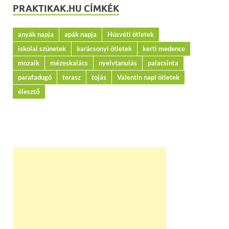
PRAKTIKAK.HU CÍMKÉK
anyák napja
apák napja
Húsvéti ötletek
iskolai szünetek
karácsonyi ötletek
kerti medence
mozaik
mézeskalács
nyelvtanulás
palacsinta
parafadugó
terasz
tojás
Valentin napi ötletek
élesztő