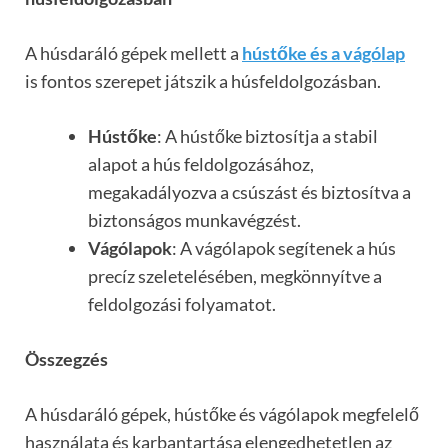
A húsdaráló gépek mellett a
hústőke és a vágólap
is fontos szerepet játszik a húsfeldolgozásban.
Hústőke
: A hústőke biztosítja a stabil
alapot a hús feldolgozásához,
megakadályozva a csúszást és biztosítva a
biztonságos munkavégzést.
Vágólapok
: A vágólapok segítenek a hús
precíz szeletelésében, megkönnyítve a
feldolgozási folyamatot.
Összegzés
A húsdaráló gépek, hústőke és vágólapok megfelelő
használata és karbantartása elengedhetetlen az