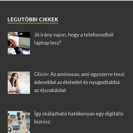
LEGUTÓBBI CIKKEK
Jó irány vajon, hogy a telefonodból
laptop lesz?
Glicin: Az aminosav, ami egyszerre teszi
édesebbé az életedet és nyugodtabbá
az éjszakáidat
Így skálázható hatékonyan egy digitális
biznisz