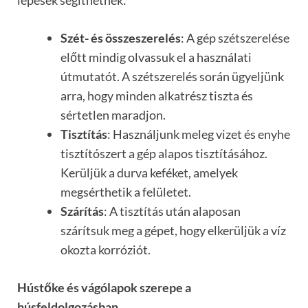
Szét- és összeszerelés
: A gép szétszerelése
előtt mindig olvassuk el a használati
útmutatót. A szétszerelés során ügyeljünk
arra, hogy minden alkatrész tiszta és
sértetlen maradjon.
Tisztítás
: Használjunk meleg vizet és enyhe
tisztítószert a gép alapos tisztításához.
Kerüljük a durva keféket, amelyek
megsérthetik a felületet.
Szárítás
: A tisztítás után alaposan
szárítsuk meg a gépet, hogy elkerüljük a víz
okozta korróziót.
Hústőke és vágólapok szerepe a
húsfeldolgozásban