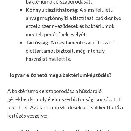
baktériumok elszaporodását.
Könnyű tisztíthatóság
: A sima felületű
anyag megkönnyíti a tisztítást, csökkentve
ezzel a szennyeződések és baktériumok
megtelepedésének esélyét.
Tartósság
: A rozsdamentes acél hosszú
élettartamot biztosít, még intenzív
használat mellett is.
Hogyan előzhető meg a baktériumképződés?
A baktériumok elszaporodása a húsdaráló
gépekben komoly élelmiszerbiztonsági kockázatot
jelenthet. Az alábbi intézkedésekkel csökkenthető a
fertőzés veszélye: