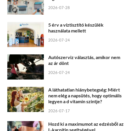
2026-07-28
5 érv a víztisztító készülék
használata mellett
2026-07-24
Autószerviz választás, amikor nem
az ár dönt
2026-07-24
A láthatatlan hiánybetegség: Miért
nem elég a napsütés, hogy optimális
legyen a d vitamin szintje?
2026-07-17
Hozd ki a maximumot az edzésből az
L-karnitin segítségével