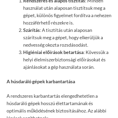
Rendszeres és alapos tisztítás
: Minden
használat után alaposan tisztítsuk meg a
gépet, különös figyelmet fordítva a nehezen
hozzáférhető részekre is.
Szárítás
: A tisztítás után alaposan
szárítsuk meg a gépet, hogy elkerüljük a
nedvesség okozta rozsdásodást.
Higiéniai előírások betartása
: Kövessük a
helyi élelmiszerbiztonsági előírásokat és
ajánlásokat a gép használata során.
A húsdaráló gépek karbantartása
A rendszeres karbantartás elengedhetetlen a
húsdaráló gépek hosszú élettartamának és
optimális működésének biztosításához. Az alábbi
lépések segíthetnek: