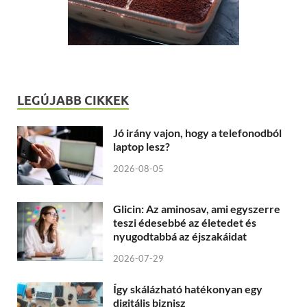
LEGÚJABB CIKKEK
Jó irány vajon, hogy a telefonodból
laptop lesz?
2026-08-05
Glicin: Az aminosav, ami egyszerre
teszi édesebbé az életedet és
nyugodtabbá az éjszakáidat
2026-07-29
Így skálázható hatékonyan egy
digitális biznisz