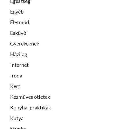
Egészség
Egyéb
Életmód
Esküvő
Gyerekeknek
Házilag
Internet
Iroda
Kert
Kézműves ötletek
Konyhai praktikák
Kutya
Munka