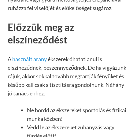
ruházza fel viselőjét és előkelőséget sugároz.
Előzzük meg az
elszíneződést
A
használt arany
ékszerek óhatatlanul is
elszíneződnek, beszennyeződnek. De ha vigyázunk
rájuk, akkor sokkal tovább megtartják fényüket és
később kell csak a tisztításra gondolnunk. Néhány
jó tanács ehhez:
Ne hordd az ékszereket sportolás és fizikai
munka közben!
Vedd le az ékszereket zuhanyzás vagy
fürdés előtt!