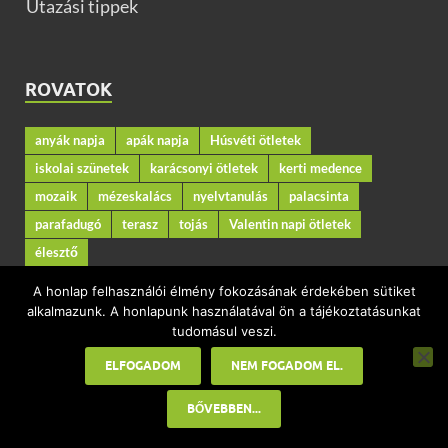
Utazási tippek
ROVATOK
anyák napja
apák napja
Húsvéti ötletek
iskolai szünetek
karácsonyi ötletek
kerti medence
mozaik
mézeskalács
nyelvtanulás
palacsinta
parafadugó
terasz
tojás
Valentin napi ötletek
élesztő
A honlap felhasználói élmény fokozásának érdekében sütiket
alkalmazunk. A honlapunk használatával ön a tájékoztatásunkat
KAPCSOLAT
tudomásul veszi.
ELFOGADOM
NEM FOGADOM EL.
Kerekesi Éva SEO szakember
BŐVEBBEN...
Impresszum