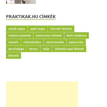
PRAKTIKAK.HU CÍMKÉK
anyák napja
apák napja
Húsvéti ötletek
iskolai szünetek
karácsonyi ötletek
kerti medence
mozaik
mézeskalács
nyelvtanulás
palacsinta
parafadugó
terasz
tojás
Valentin napi ötletek
élesztő