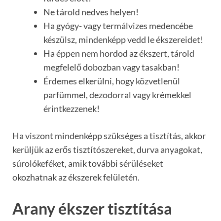
Ne tárold nedves helyen!
Ha gyógy- vagy termálvizes medencébe
készülsz, mindenképp vedd le ékszereidet!
Ha éppen nem hordod az ékszert, tárold
megfelelő dobozban vagy tasakban!
Érdemes elkerülni, hogy közvetlenül
parfümmel, dezodorral vagy krémekkel
érintkezzenek!
Ha viszont mindenképp szükséges a tisztítás, akkor
kerüljük az erős tisztítószereket, durva anyagokat,
súrolókeféket, amik további sérüléseket
okozhatnak az ékszerek felületén.
Arany ékszer tisztítása