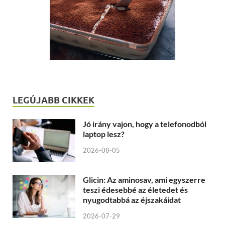
LEGÚJABB CIKKEK
Jó irány vajon, hogy a telefonodból
laptop lesz?
2026-08-05
Glicin: Az aminosav, ami egyszerre
teszi édesebbé az életedet és
nyugodtabbá az éjszakáidat
2026-07-29