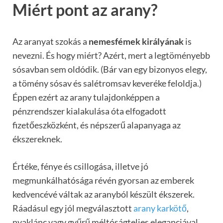
Miért pont az arany?
Az aranyat szokás a
nemesfémek királyának
is
nevezni. És hogy miért? Azért, mert a legtöményebb
sósavban sem oldódik. (Bár van egy bizonyos elegy,
a tömény sósav és salétromsav keveréke feloldja.)
Éppen ezért az arany tulajdonképpen a
pénzrendszer kialakulása óta elfogadott
fizetőeszközként, és népszerű alapanyaga az
ékszereknek.
Értéke, fénye és csillogása, illetve jó
megmunkálhatósága révén gyorsan az emberek
kedvencévé váltak az aranyból készült ékszerek.
Ráadásul egy jól megválasztott
arany karkötő
,
nyaklánc vagy gyűrű méltóságteljes eleganciával