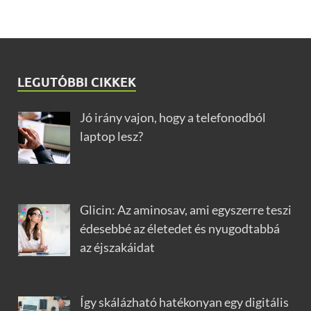
LEGUTÓBBI CIKKEK
Jó irány vajon, hogy a telefonodból
laptop lesz?
Glicin: Az aminosav, ami egyszerre teszi
édesebbé az életedet és nyugodtabbá
az éjszakáidat
Így skálázható hatékonyan egy digitális