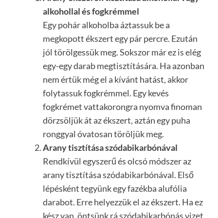
alkohollal és fogkrémmel
Egy pohár alkoholba áztassuk be a
megkopott ékszert egy pár percre. Ezután
jól törölgessük meg. Sokszor már ez is elég
egy-egy darab megtisztítására. Ha azonban
nem értük még el a kívánt hatást, akkor
folytassuk fogkrémmel. Egy kevés
fogkrémet vattakorongra nyomva finoman
dörzsöljük át az ékszert, aztán egy puha
ronggyal óvatosan töröljük meg.
Arany tisztítása szódabikarbónával
Rendkívül egyszerű és olcsó módszer az
arany tisztítása szódabikarbónával. Első
lépésként tegyünk egy fazékba alufólia
darabot. Erre helyezzük el az ékszert. Ha ez
kész van, öntsünk rá szódabikarbónás vizet,