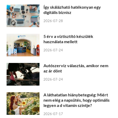
Így skálázható hatékonyan egy
digitális biznisz
2026-07-28
5 érv a víztisztító készülék
használata mellett
2026-07-24
Autószerviz választás, amikor nem
az ár dönt
2026-07-24
A láthatatlan hiánybetegség: Miért
nem elég a napsütés, hogy optimális
legyen a d vitamin szintje?
2026-07-17