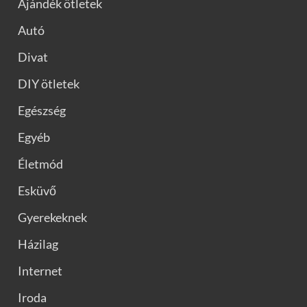
Ajándék ötletek
Autó
Divat
DIY ötletek
Egészség
Egyéb
Életmód
Esküvő
Gyerekeknek
Házilag
Internet
Iroda