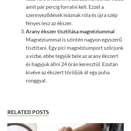
amit pár percig forralni kell. Ezzel a
szennyeződések leáznak róla és újra szép
fényes lesz az ékszer.
Arany ékszer tisztítása magnéziummal
Magnéziummal is szintén nagyon egyszerű
tisztítani. Egy pici magnéziumport szórjunk
a vízbe, ebbe tegyük bele az arany ékszert
és hagyjuk állni 24 órán keresztül. Ezután
kivéve az ékszert töröljük át egy puha
ronggyal.
RELATED POSTS