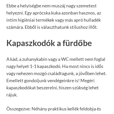
Ebbe a helyiségbe nem muszáj nagy szemetest
helyezni. Egy aprócska kuka azonban hasznos, az
intim higiéniai termékek vagy más apró hulladék
számára. Ebből is választhatunk stílushoz illőt.
Kapaszkodók a fürdőbe
A kád, a zuhanykabin vagy a WC mellett nem foglal
nagy helyet 1-1 kapaszkodó. Ha most nincs is idős
vagy nehezen mozgó családtagunk, a jövőben lehet.
Emellett gondoljunk vendégeinkre is! Megéri
kapaszkodókat beszerelni, hiszen szükség lehet
rájuk.
Összegezve: Néhány praktikus kellék feldobja és