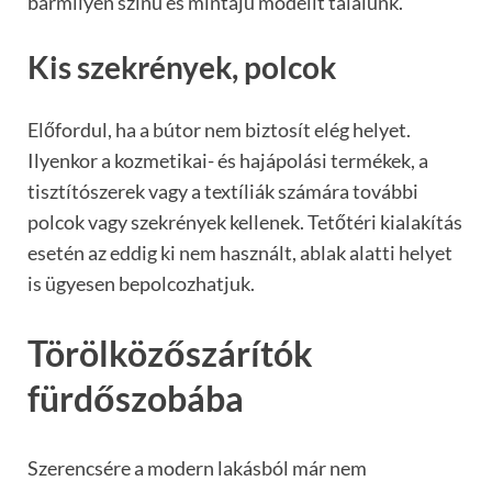
bármilyen színű és mintájú modellt találunk.
Kis szekrények, polcok
Előfordul, ha a bútor nem biztosít elég helyet.
Ilyenkor a kozmetikai- és hajápolási termékek, a
tisztítószerek vagy a textíliák számára további
polcok vagy szekrények kellenek. Tetőtéri kialakítás
esetén az eddig ki nem használt, ablak alatti helyet
is ügyesen bepolcozhatjuk.
Törölközőszárítók
fürdőszobába
Szerencsére a modern lakásból már nem