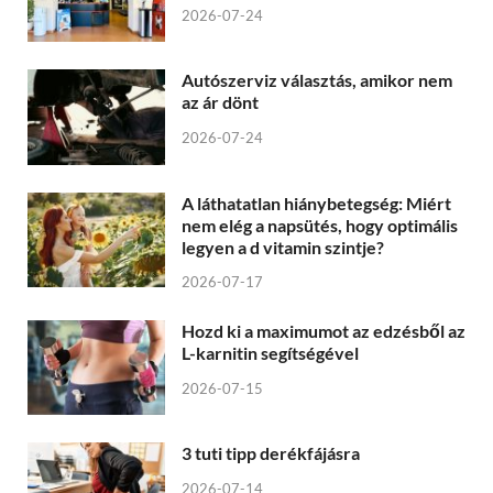
2026-07-24
Autószerviz választás, amikor nem
az ár dönt
2026-07-24
A láthatatlan hiánybetegség: Miért
nem elég a napsütés, hogy optimális
legyen a d vitamin szintje?
2026-07-17
Hozd ki a maximumot az edzésből az
L-karnitin segítségével
2026-07-15
3 tuti tipp derékfájásra
2026-07-14