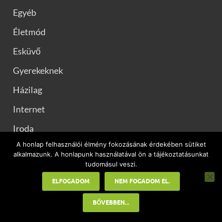
Egyéb
Életmód
Esküvő
Gyerekeknek
Házilag
Internet
Iroda
A honlap felhasználói élmény fokozásának érdekében sütiket
Kert
alkalmazunk. A honlapunk használatával ön a tájékoztatásunkat
tudomásul veszi.
Kézműves ötletek
ELFOGADOM
NEM FOGADOM EL.
Konyhai praktikák
BŐVEBBEN...
Kutya