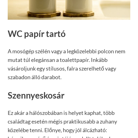
WC papír tartó
A mosógép szélén vagy a legközelebbi polcon nem
mutat túl elegánsan a toalettpapír. Inkább
vásároljunk egy stílusos, falra szerelhető vagy
szabadon álló darabot.
Szennyeskosár
Ez akár a hálószobában is helyet kaphat, több
családtag esetén mégis praktikusabb a zuhany
közelébe tenni. Előnye, hogy jól álcázható: