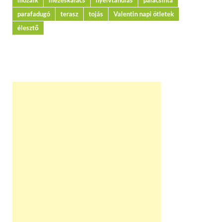
mozaik
mézeskalács
nyelvtanulás
palacsinta
parafadugó
terasz
tojás
Valentin napi ötletek
élesztő