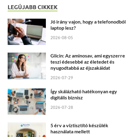
LEGÚJABB CIKKEK
Jó irány vajon, hogy a telefonodból
laptop lesz?
2026-08-05
Glicin: Az aminosav, ami egyszerre
teszi édesebbé az életedet és
nyugodtabbá az éjszakáidat
2026-07-29
Így skálázható hatékonyan egy
digitális biznisz
2026-07-28
5 érv a víztisztító készülék
használata mellett