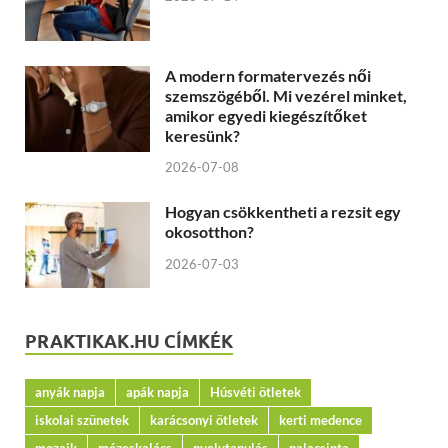
A modern formatervezés női
szemszögéből. Mi vezérel minket,
amikor egyedi kiegészítőket
keresünk?
2026-07-08
Hogyan csökkentheti a rezsit egy
okosotthon?
2026-07-03
PRAKTIKAK.HU CÍMKÉK
anyák napja
apák napja
Húsvéti ötletek
iskolai szünetek
karácsonyi ötletek
kerti medence