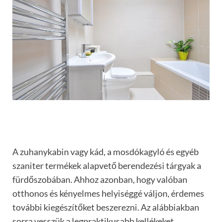
A zuhanykabin vagy kád, a mosdókagyló és egyéb
szaniter termékek alapvető berendezési tárgyak a
fürdőszobában. Ahhoz azonban, hogy valóban
otthonos és kényelmes helyiséggé váljon, érdemes
további kiegészítőket beszerezni. Az alábbiakban
sorra vesszük a legpraktikusabb kellékeket.