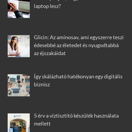
laptop lesz?
Glicin: Az aminosav, ami egyszerre teszi
édesebbé az életedet és nyugodtabbá
az éjszakáidat
Így skálázható hatékonyan egy digitális
biznisz
5 érv a víztisztító készülék használata
mellett