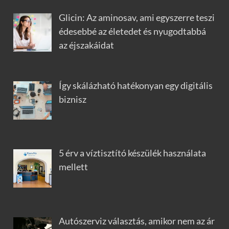
Glicin: Az aminosav, ami egyszerre teszi
édesebbé az életedet és nyugodtabbá
az éjszakáidat
Így skálázható hatékonyan egy digitális
biznisz
5 érv a víztisztító készülék használata
mellett
Autószerviz választás, amikor nem az ár