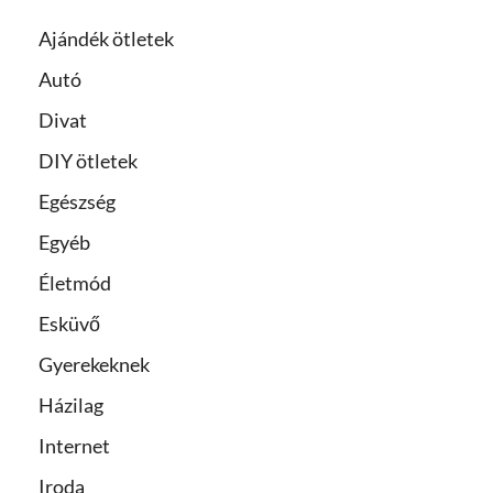
Ajándék ötletek
Autó
Divat
DIY ötletek
Egészség
Egyéb
Életmód
Esküvő
Gyerekeknek
Házilag
Internet
Iroda