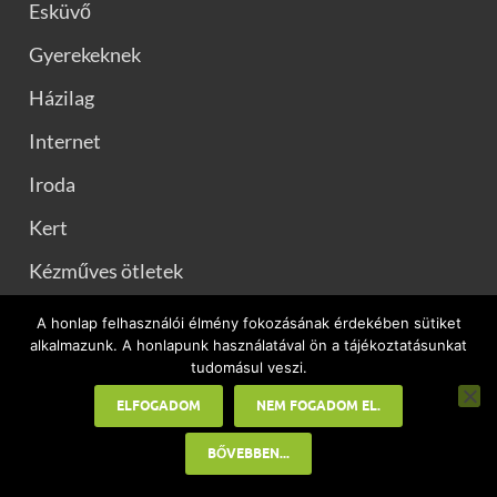
Esküvő
Gyerekeknek
Házilag
Internet
Iroda
Kert
Kézműves ötletek
Konyhai praktikák
A honlap felhasználói élmény fokozásának érdekében sütiket
alkalmazunk. A honlapunk használatával ön a tájékoztatásunkat
Kutya
tudomásul veszi.
Munka
ELFOGADOM
NEM FOGADOM EL.
Otthon
BŐVEBBEN...
Pénzügyek