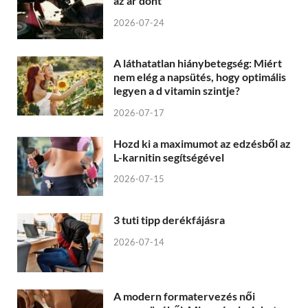
az ár dönt
2026-07-24
A láthatatlan hiánybetegség: Miért
nem elég a napsütés, hogy optimális
legyen a d vitamin szintje?
2026-07-17
Hozd ki a maximumot az edzésből az
L-karnitin segítségével
2026-07-15
3 tuti tipp derékfájásra
2026-07-14
A modern formatervezés női