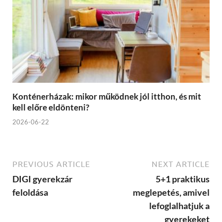
Konténerházak: mikor működnek jól itthon, és mit
kell előre eldönteni?
2026-06-22
PREVIOUS ARTICLE
NEXT ARTICLE
DIGI gyerekzár
5+1 praktikus
feloldása
meglepetés, amivel
lefoglalhatjuk a
gyerekeket