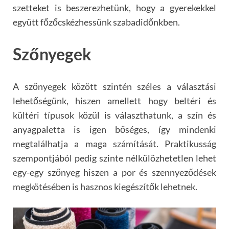
szetteket is beszerezhetünk, hogy a gyerekekkel
együtt főzőcskézhessünk szabadidőnkben.
Szőnyegek
A szőnyegek között szintén széles a választási
lehetőségünk, hiszen amellett hogy beltéri és
kültéri típusok közül is választhatunk, a szín és
anyagpaletta is igen bőséges, így mindenki
megtalálhatja a maga számítását. Praktikusság
szempontjából pedig szinte nélkülözhetetlen lehet
egy-egy szőnyeg hiszen a por és szennyeződések
megkötésében is hasznos kiegészítők lehetnek.