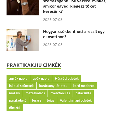
szemszögéből. Mi vezérel minket,
amikor egyedi kiegészítőket
keresünk?
2026-07-08
Hogyan csökkentheti a rezsit egy
okosotthon?
2026-07-03
PRAKTIKAK.HU CÍMKÉK
anyák napja
apák napja
Húsvéti ötletek
iskolai szünetek
karácsonyi ötletek
kerti medence
mozaik
mézeskalács
nyelvtanulás
palacsinta
parafadugó
terasz
tojás
Valentin napi ötletek
élesztő