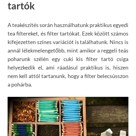
tartók
A teakészítés során használhatunk praktikus egyedi
tea filtereket, és filter tartókat. Ezek között számos
kifejezetten színes variációt is találhatunk. Nincs is
annál lélekmelengetőbb, mint amikor a reggeli teás
poharunk szélén egy cuki kis filter tartó csiga
helyezkedik el, ami ráadásul praktikus is, hiszen
nem kell attól tartanunk, hogy a filter belecsússzon
a pohárba.