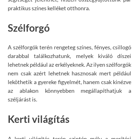
praktikus színes kelléket otthonra.
Szélforgó
A szélforgók terén rengeteg színes, fényes, csillogó
darabbal találkozhatunk, melyek kiváló díszei
lehetnek például az erkélyeknek. Az ilyen szélforgók
nem csak azért lehetnek hasznosak mert például
leköthetik a gyereke figyelmét, hanem csak kinézve
az ablakon könnyebben megállapíthatjuk a
széljárást is.
Kerti világítás
A kerti világítás terén szintén mély a merítési