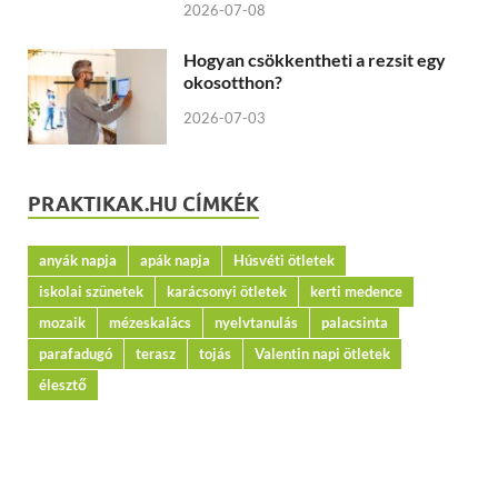
2026-07-08
Hogyan csökkentheti a rezsit egy
okosotthon?
2026-07-03
PRAKTIKAK.HU CÍMKÉK
anyák napja
apák napja
Húsvéti ötletek
iskolai szünetek
karácsonyi ötletek
kerti medence
mozaik
mézeskalács
nyelvtanulás
palacsinta
parafadugó
terasz
tojás
Valentin napi ötletek
élesztő