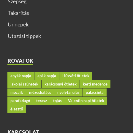
Szépség
Takarítás
Ünnepek
Utazási tippek
ROVATOK
anyák napja
apák napja
Húsvéti ötletek
iskolai szünetek
karácsonyi ötletek
kerti medence
mozaik
mézeskalács
nyelvtanulás
palacsinta
parafadugó
terasz
tojás
Valentin napi ötletek
élesztő
KAPCSOLAT