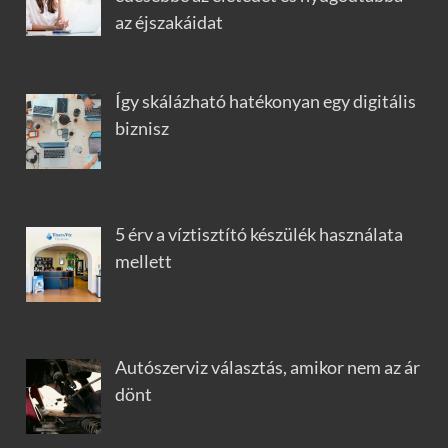
az éjszakáidat
Így skálázható hatékonyan egy digitális
biznisz
5 érv a víztisztító készülék használata
mellett
Autószerviz választás, amikor nem az ár
dönt