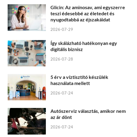
Glicin: Az aminosav, ami egyszerre
teszi édesebbé az életedet és
nyugodtabbá az éjszakáidat
2026-07-29
Így skálázható hatékonyan egy
digitális biznisz
2026-07-28
5 érv a víztisztító készülék
használata mellett
2026-07-24
Autószerviz választás, amikor nem
az ár dönt
2026-07-24