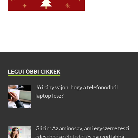
LEGUTÓBBI CIKKEK
Jó irány vajon, hogy a telefonodból
laptop lesz?
Glicin: Az aminosav, ami egyszerre teszi
édesebbé az életedet és nyugodtabbá