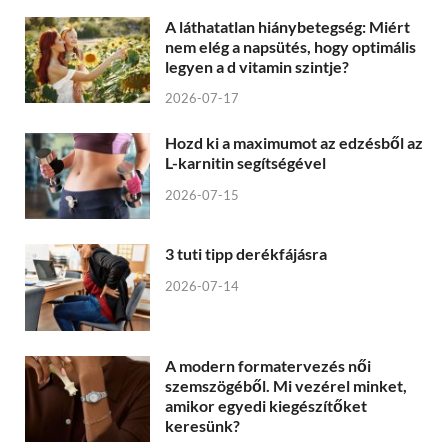
A láthatatlan hiánybetegség: Miért
nem elég a napsütés, hogy optimális
legyen a d vitamin szintje?
2026-07-17
Hozd ki a maximumot az edzésből az
L-karnitin segítségével
2026-07-15
3 tuti tipp derékfájásra
2026-07-14
A modern formatervezés női
szemszögéből. Mi vezérel minket,
amikor egyedi kiegészítőket
keresünk?