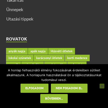
Takarítás
Ünnepek
Utazási tippek
ROVATOK
anyák napja
apák napja
Húsvéti ötletek
iskolai szünetek
karácsonyi ötletek
kerti medence
mozaik
mézeskalács
nyelvtanulás
palacsinta
A honlap felhasználói élmény fokozásának érdekében sütiket
parafadugó
terasz
tojás
Valentin napi ötletek
alkalmazunk. A honlapunk használatával ön a tájékoztatásunkat
élesztő
tudomásul veszi.
ELFOGADOM
NEM FOGADOM EL.
KAPCSOLAT
BŐVEBBEN...