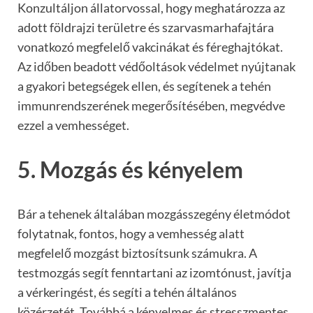
Konzultáljon állatorvossal, hogy meghatározza az
adott földrajzi területre és szarvasmarhafajtára
vonatkozó megfelelő vakcinákat és féreghajtókat.
Az időben beadott védőoltások védelmet nyújtanak
a gyakori betegségek ellen, és segítenek a tehén
immunrendszerének megerősítésében, megvédve
ezzel a vemhességet.
5. Mozgás és kényelem
Bár a tehenek általában mozgásszegény életmódot
folytatnak, fontos, hogy a vemhesség alatt
megfelelő mozgást biztosítsunk számukra. A
testmozgás segít fenntartani az izomtónust, javítja
a vérkeringést, és segíti a tehén általános
közérzetét. Továbbá a kényelmes és stresszmentes