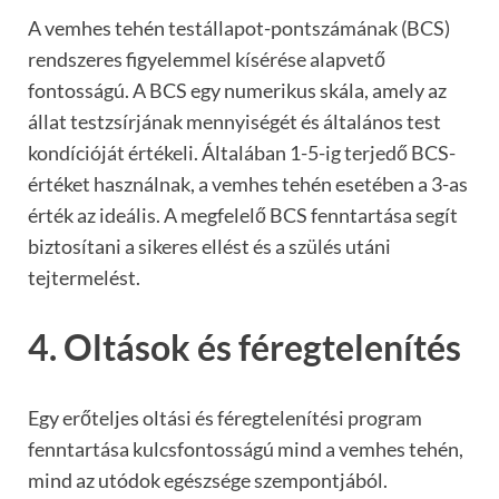
A vemhes tehén testállapot-pontszámának (BCS)
rendszeres figyelemmel kísérése alapvető
fontosságú. A BCS egy numerikus skála, amely az
állat testzsírjának mennyiségét és általános test
kondícióját értékeli. Általában 1-5-ig terjedő BCS-
értéket használnak, a vemhes tehén esetében a 3-as
érték az ideális. A megfelelő BCS fenntartása segít
biztosítani a sikeres ellést és a szülés utáni
tejtermelést.
4. Oltások és féregtelenítés
Egy erőteljes oltási és féregtelenítési program
fenntartása kulcsfontosságú mind a vemhes tehén,
mind az utódok egészsége szempontjából.