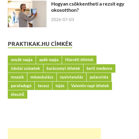
Hogyan csökkentheti a rezsit egy
okosotthon?
2026-07-03
PRAKTIKAK.HU CÍMKÉK
anyák napja
apák napja
Húsvéti ötletek
iskolai szünetek
karácsonyi ötletek
kerti medence
mozaik
mézeskalács
nyelvtanulás
palacsinta
parafadugó
terasz
tojás
Valentin napi ötletek
élesztő