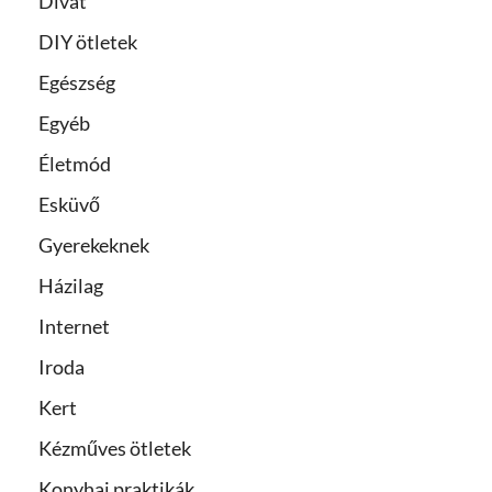
Divat
DIY ötletek
Egészség
Egyéb
Életmód
Esküvő
Gyerekeknek
Házilag
Internet
Iroda
Kert
Kézműves ötletek
Konyhai praktikák