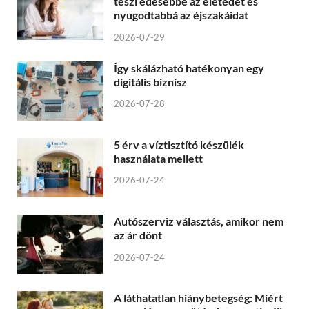
teszi édesebbé az életedet és
nyugodtabbá az éjszakáidat
2026-07-29
Így skálázható hatékonyan egy
digitális biznisz
2026-07-28
5 érv a víztisztító készülék
használata mellett
2026-07-24
Autószerviz választás, amikor nem
az ár dönt
2026-07-24
A láthatatlan hiánybetegség: Miért