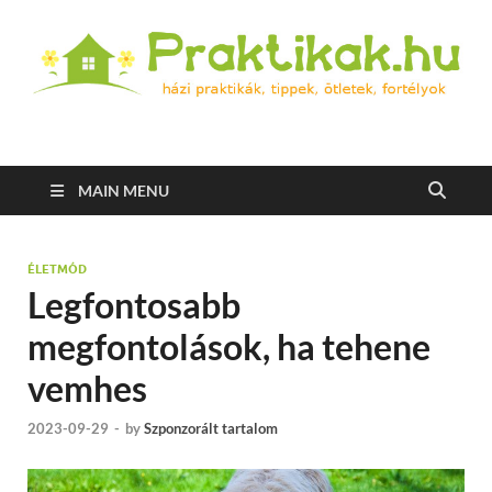
Praktikak.hu
Házi praktikák, tippek, ötletek, fortélyok
MAIN MENU
ÉLETMÓD
Legfontosabb
megfontolások, ha tehene
vemhes
2023-09-29
-
by
Szponzorált tartalom