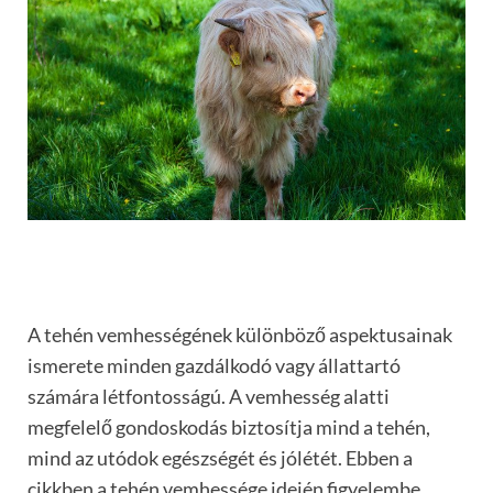
A tehén vemhességének különböző aspektusainak
ismerete minden gazdálkodó vagy állattartó
számára létfontosságú. A vemhesség alatti
megfelelő gondoskodás biztosítja mind a tehén,
mind az utódok egészségét és jólétét. Ebben a
cikkben a tehén vemhessége idején figyelembe