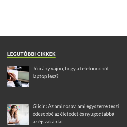
LEGUTÓBBI CIKKEK
Jó irány vajon, hogy a telefonodból
laptop lesz?
Glicin: Az aminosav, ami egyszerre teszi
édesebbé az életedet és nyugodtabbá
az éjszakáidat