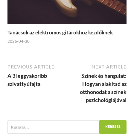
Tanácsok az elektromos gitárokhoz kezdőknek
2026-04-30
PREVIOUS ARTICLE
NEXT ARTICLE
A 3 leggyakoribb
Színek és hangulat:
szivattyúfajta
Hogyan alakítsd az
otthonodat a színek
pszichológiájával