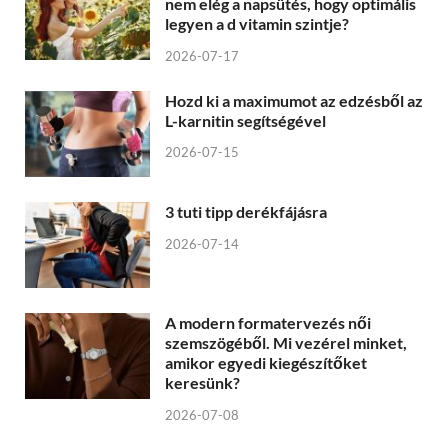
nem elég a napsütés, hogy optimális
legyen a d vitamin szintje?
2026-07-17
Hozd ki a maximumot az edzésből az
L-karnitin segítségével
2026-07-15
3 tuti tipp derékfájásra
2026-07-14
A modern formatervezés női
szemszögéből. Mi vezérel minket,
amikor egyedi kiegészítőket
keresünk?
2026-07-08