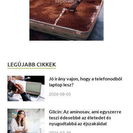
LEGÚJABB CIKKEK
Jó irány vajon, hogy a telefonodból
laptop lesz?
2026-08-05
Glicin: Az aminosav, ami egyszerre
teszi édesebbé az életedet és
nyugodtabbá az éjszakáidat
2026-07-29