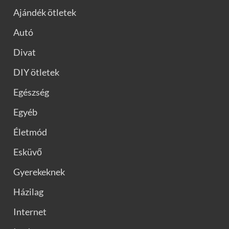
Ajándék ötletek
Autó
Divat
DIY ötletek
Egészség
Egyéb
Életmód
Esküvő
Gyerekeknek
Házilag
Internet