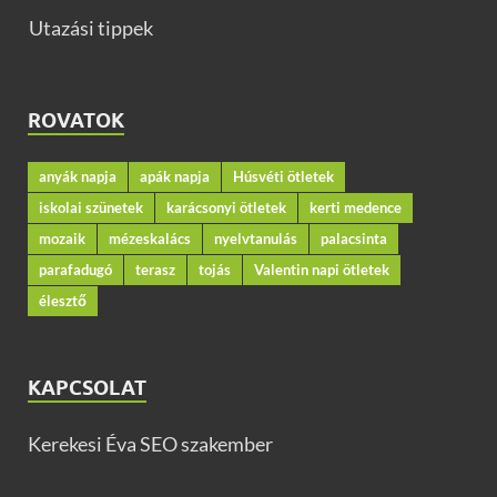
Utazási tippek
ROVATOK
anyák napja
apák napja
Húsvéti ötletek
iskolai szünetek
karácsonyi ötletek
kerti medence
mozaik
mézeskalács
nyelvtanulás
palacsinta
parafadugó
terasz
tojás
Valentin napi ötletek
élesztő
KAPCSOLAT
Kerekesi Éva SEO szakember