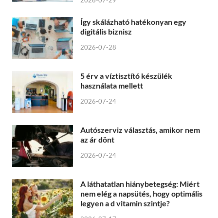
Így skálázható hatékonyan egy
digitális biznisz
2026-07-28
5 érv a víztisztító készülék
használata mellett
2026-07-24
Autószerviz választás, amikor nem
az ár dönt
2026-07-24
A láthatatlan hiánybetegség: Miért
nem elég a napsütés, hogy optimális
legyen a d vitamin szintje?