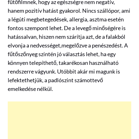
fűtőfilmnek, hogy az egészségre nem negatív,
hanem pozitív hatást gyakorol. Nincs szállópor, ami
a légúti megbetegedések, allergia, asztma esetén
fontos szempont lehet. De a levegő minőségére is
hatássalvan, hiszen nem szárítja azt, de a falakból
elvonja a nedvességet,megelőzve a penészedést. A
fűtőszőnyeg szintén jó választás lehet, ha egy
könnyen telepíthető, takarékosan használható
rendszerre vágyunk. Utóbbit akár mi magunk is
lefektethetjük, a padlószint számottevő
emelkedése nélkül.