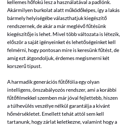
kellemes hőfokú lesz a használatával a padlónk.
Akármilyen burkolat alatt működőképes, így a lakás
bármely helyiségébe választhatjuk kiegészítő
rendszernek, de akár a már meglévő fűtésünk
kiegészítője is lehet. Mivel több változata is létezik,
először a saját igényeinket és lehetőségeinket kell
felmérni, hogy pontosan mire is keresünk fűtést, de
amíg ezt átgondoljuk, érdemes megismerni két
korszerű típust.
A harmadik generációs fűtőfólia egy olyan
intelligens, önszabályozós rendszer, ami a korábbi
fűtőfilmekkel szemben már jóval fejlettebb, hiszen
a túlhevülés veszélye nélkül garantálja a kívánt
hőmérsékletet. Emellett tehát attól sem kell
tartanunk, hogy zárlat keletkezne, valamint hogy a