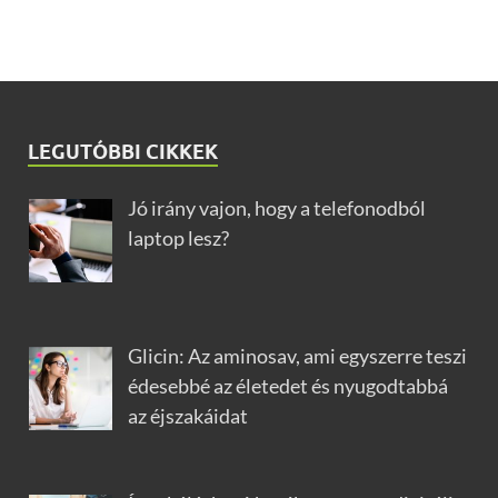
LEGUTÓBBI CIKKEK
Jó irány vajon, hogy a telefonodból
laptop lesz?
Glicin: Az aminosav, ami egyszerre teszi
édesebbé az életedet és nyugodtabbá
az éjszakáidat