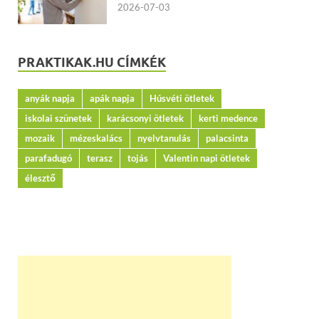
2026-07-03
PRAKTIKAK.HU CÍMKÉK
anyák napja
apák napja
Húsvéti ötletek
iskolai szünetek
karácsonyi ötletek
kerti medence
mozaik
mézeskalács
nyelvtanulás
palacsinta
parafadugó
terasz
tojás
Valentin napi ötletek
élesztő