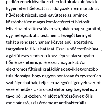
padlón ennek következtében foltok alakulnának ki.
Egyenletes hőelosztással dolgozik, nem maradnak
hűvösebb részek, ezek együttese az, aminek
köszönhetően magas komfortérzetet biztosít.
Mivel az infrafűtésrőlvan szó, akár a nap sugaraitól,
úgy melegszik át a test, nem a levegőt keringeti
tehát a rendszer, hanem közvetlenül a testekre,
tárgyakra fejti ki a hatását. Ezzel a hőérzetünk javul,
a gázfűtéses rendszerekhez képest alacsonyabb
hőmérsékleten is jól érezzük magunkat. Az
elektromos fűtések családjának egyik legvonzóbb
tulajdonsága, hogy nagyon pontosan és egyszerűen
szabályozhatóak, teljesen az egyéni igények szerint
vezérelhetőek, akár okostelefon segítségével is, a
távolból, útközben. Mielőtt a fűtőszőnyegről is
esne pár szó, az is érdeme az antibakteriális