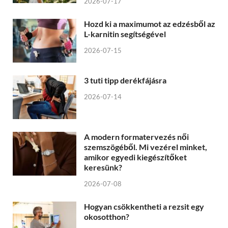
2026-07-17
Hozd ki a maximumot az edzésből az
L-karnitin segítségével
2026-07-15
3 tuti tipp derékfájásra
2026-07-14
A modern formatervezés női
szemszögéből. Mi vezérel minket,
amikor egyedi kiegészítőket
keresünk?
2026-07-08
Hogyan csökkentheti a rezsit egy
okosotthon?