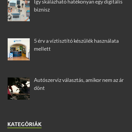
Így skálázható hatékonyan egy digitális
biznisz
5 érv a víztisztító készülék használata
mellett
Autószerviz választás, amikor nem az ár
dönt
KATEGÓRIÁK