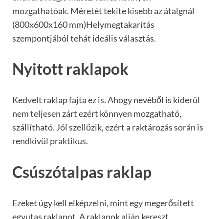
mozgathatóak. Méretét tekite kisebb az átalgnál
(800x600x160 mm)Helymegtakarítás
szempontjából tehát ideális választás.
Nyitott raklapok
Kedvelt raklap fajta ez is. Ahogy nevéből is kiderül
nem teljesen zárt ezért könnyen mozgatható,
szállítható. Jól szellőzik, ezért a raktározás során is
rendkívül praktikus.
Csúszótalpas raklap
Ezeket úgy kell elképzelni, mint egy megerősített
egyutas raklapot. A raklapok alján kereszt