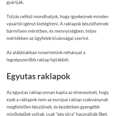
gyártják.
Túlzás nélkül mondhatjuk, hogy igyekeznek minden
vásárlói igényt kielégíteni. A raklapok készülhetnek
bármilyen méretben, és mennyiségben, teljes
mértékben az ügyfelek kívánságai szerint.
Az alábbiakban ismertetünk néhányat a
legnépszerűbb raklap fajtákból.
Egyutas raklapok
Az egyutas raklap onnan kapta az elnevezését, hogy
ezek a raklapok nem az európai raklap szabványnak
megfelelően készülnek, és kezdetben gyengébb
minőségűek voltak, csak “egy útra” használták őket.