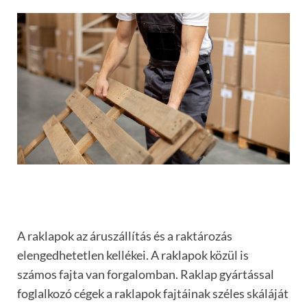
A raklapok az áruszállítás és a raktározás
elengedhetetlen kellékei. A raklapok közül is
számos fajta van forgalomban. Raklap gyártással
foglalkozó cégek a raklapok fajtáinak széles skáláját