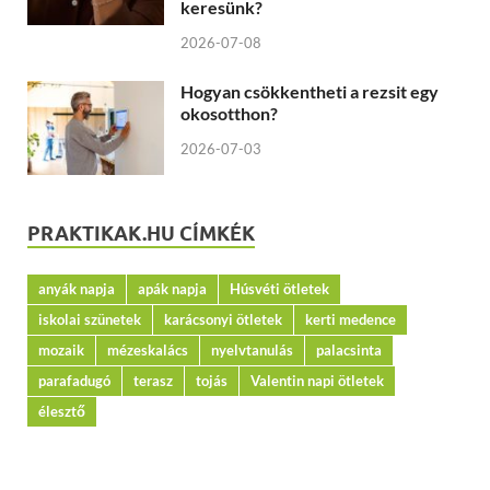
keresünk?
2026-07-08
Hogyan csökkentheti a rezsit egy
okosotthon?
2026-07-03
PRAKTIKAK.HU CÍMKÉK
anyák napja
apák napja
Húsvéti ötletek
iskolai szünetek
karácsonyi ötletek
kerti medence
mozaik
mézeskalács
nyelvtanulás
palacsinta
parafadugó
terasz
tojás
Valentin napi ötletek
élesztő