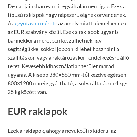
De napjainkban ez már egyáltalán nem igaz. Ezek a
típusú raklapok nagy népszerűségnek örvendenek.
Az
egyutasok mérete
az amely miatt kiemelkednek
az EUR szabvány közül. Ezek a raklapok ugyanis
bármekkora méretben készülhetnek, így
segítségükkel sokkal jobban ki lehet használni a
szállításkor, vagy a raktározáskor rendelkezésre álló
teret. Kevesebb kihasználatlan terület marad
ugyanis. A kisebb 380×580 mm-től kezdve egészen
800×1200 mm-ig gyártható, a súlya általában 4 kg-
25 kg között van.
EUR raklapok
Ezek a raklapok, ahogy a nevükből is kiderül az