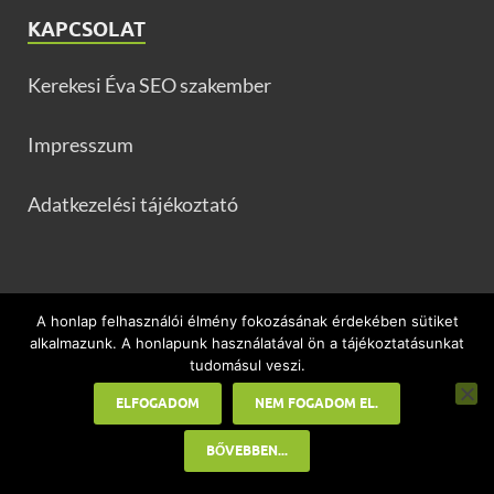
KAPCSOLAT
Kerekesi Éva SEO szakember
Impresszum
Adatkezelési tájékoztató
PARTNER OLDALAK
A honlap felhasználói élmény fokozásának érdekében sütiket
alkalmazunk. A honlapunk használatával ön a tájékoztatásunkat
tudomásul veszi.
Fogyás Coachinggal – fogyókúra, életmódváltás
ELFOGADOM
NEM FOGADOM EL.
Pampuska.com – receptek, gasztroblog
BŐVEBBEN...