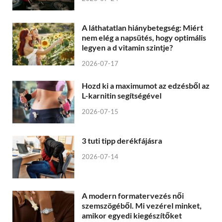
A láthatatlan hiánybetegség: Miért
nem elég a napsütés, hogy optimális
legyen a d vitamin szintje?
2026-07-17
Hozd ki a maximumot az edzésből az
L-karnitin segítségével
2026-07-15
3 tuti tipp derékfájásra
2026-07-14
A modern formatervezés női
szemszögéből. Mi vezérel minket,
amikor egyedi kiegészítőket