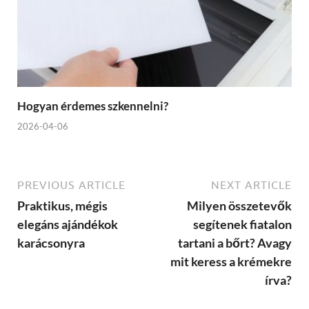
Hogyan érdemes szkennelni?
2026-04-06
PREVIOUS ARTICLE
NEXT ARTICLE
Praktikus, mégis
Milyen összetevők
elegáns ajándékok
segítenek fiatalon
karácsonyra
tartani a bőrt? Avagy
mit keress a krémekre
írva?