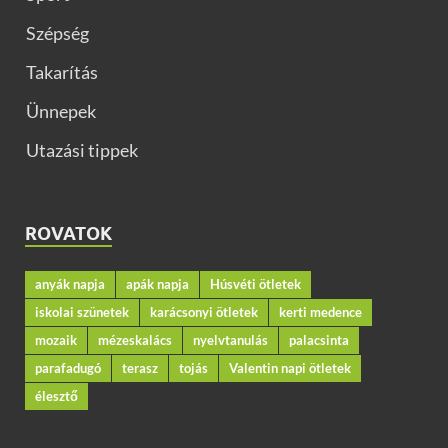
Szépség
Takarítás
Ünnepek
Utazási tippek
ROVATOK
anyák napja
apák napja
Húsvéti ötletek
iskolai szünetek
karácsonyi ötletek
kerti medence
mozaik
mézeskalács
nyelvtanulás
palacsinta
parafadugó
terasz
tojás
Valentin napi ötletek
élesztő