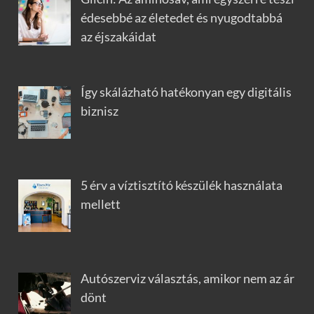
édesebbé az életedet és nyugodtabbá
az éjszakáidat
Így skálázható hatékonyan egy digitális
biznisz
5 érv a víztisztító készülék használata
mellett
Autószerviz választás, amikor nem az ár
dönt