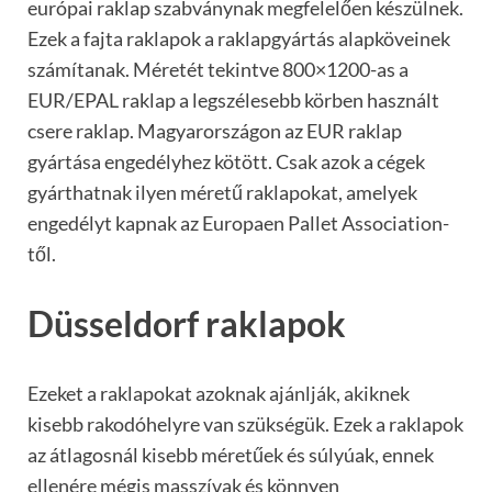
európai raklap szabványnak megfelelően készülnek.
Ezek a fajta raklapok a raklapgyártás alapköveinek
számítanak. Méretét tekintve 800×1200-as a
EUR/EPAL raklap a legszélesebb körben használt
csere raklap. Magyarországon az EUR raklap
gyártása engedélyhez kötött. Csak azok a cégek
gyárthatnak ilyen méretű raklapokat, amelyek
engedélyt kapnak az Europaen Pallet Association-
től.
Düsseldorf raklapok
Ezeket a raklapokat azoknak ajánlják, akiknek
kisebb rakodóhelyre van szükségük. Ezek a raklapok
az átlagosnál kisebb méretűek és súlyúak, ennek
ellenére mégis masszívak és könnyen