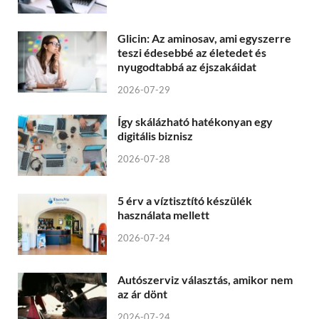
Glicin: Az aminosav, ami egyszerre
teszi édesebbé az életedet és
nyugodtabbá az éjszakáidat
2026-07-29
Így skálázható hatékonyan egy
digitális biznisz
2026-07-28
5 érv a víztisztító készülék
használata mellett
2026-07-24
Autószerviz választás, amikor nem
az ár dönt
2026-07-24