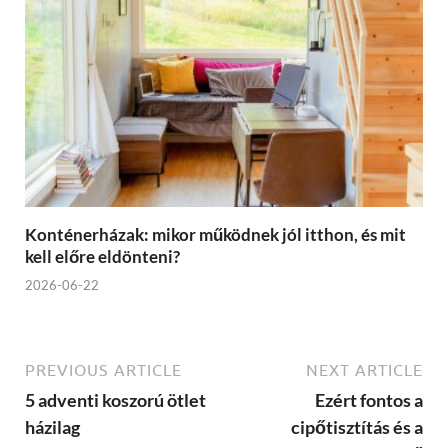
Konténerházak: mikor működnek jól itthon, és mit
kell előre eldönteni?
2026-06-22
PREVIOUS ARTICLE
NEXT ARTICLE
5 adventi koszorú ötlet
Ezért fontos a
házilag
cipőtisztítás és a