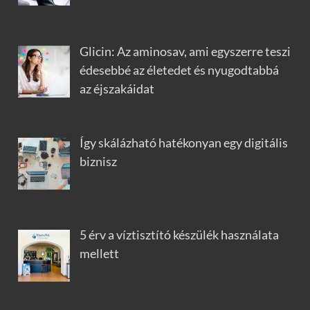
Glicin: Az aminosav, ami egyszerre teszi
édesebbé az életedet és nyugodtabbá
az éjszakáidat
Így skálázható hatékonyan egy digitális
biznisz
5 érv a víztisztító készülék használata
mellett