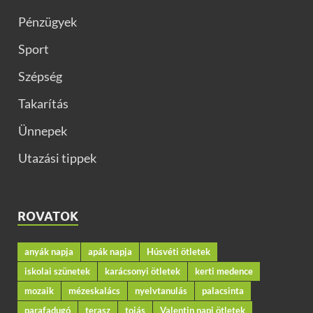
Pénzügyek
Sport
Szépség
Takarítás
Ünnepek
Utazási tippek
ROVATOK
anyák napja
apák napja
Húsvéti ötletek
iskolai szünetek
karácsonyi ötletek
kerti medence
mozaik
mézeskalács
nyelvtanulás
palacsinta
parafadugó
terasz
tojás
Valentin napi ötletek