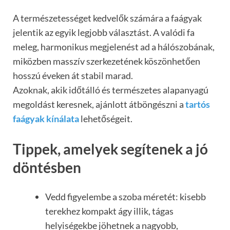
A természetességet kedvelők számára a faágyak
jelentik az egyik legjobb választást. A valódi fa
meleg, harmonikus megjelenést ad a hálószobának,
miközben masszív szerkezetének köszönhetően
hosszú éveken át stabil marad.
Azoknak, akik időtálló és természetes alapanyagú
megoldást keresnek, ajánlott átböngészni a
tartós
faágyak kínálata
lehetőségeit.
Tippek, amelyek segítenek a jó
döntésben
Vedd figyelembe a szoba méretét: kisebb
terekhez kompakt ágy illik, tágas
helyiségekbe jöhetnek a nagyobb,