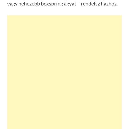
vagy nehezebb boxspring ágyat – rendelsz házhoz.