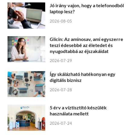
Jó irány vajon, hogy a telefonodból
laptop lesz?
2026-08-05
Glicin: Az aminosav, ami egyszerre
teszi édesebbé az életedet és
nyugodtabbá az éjszakáidat
2026-07-29
Így skálázható hatékonyan egy
digitális biznisz
2026-07-28
5 érv a víztisztító készülék
használata mellett
2026-07-24