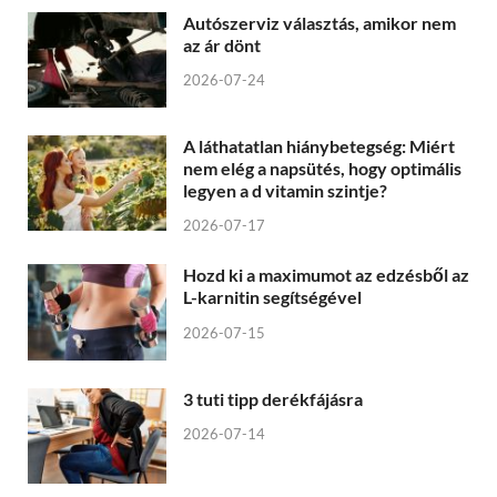
Autószerviz választás, amikor nem
az ár dönt
2026-07-24
A láthatatlan hiánybetegség: Miért
nem elég a napsütés, hogy optimális
legyen a d vitamin szintje?
2026-07-17
Hozd ki a maximumot az edzésből az
L-karnitin segítségével
2026-07-15
3 tuti tipp derékfájásra
2026-07-14