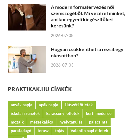
A modern formatervezés női
szemszögéből. Mi vezérel minket,
amikor egyedi kiegészítőket
keresünk?
2026-07-08
Hogyan csökkentheti a rezsit egy
okosotthon?
2026-07-03
PRAKTIKAK.HU CÍMKÉK
anyák napja
apák napja
Húsvéti ötletek
iskolai szünetek
karácsonyi ötletek
kerti medence
mozaik
mézeskalács
nyelvtanulás
palacsinta
parafadugó
terasz
tojás
Valentin napi ötletek