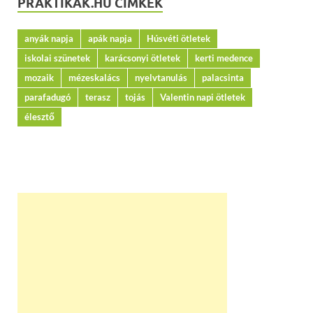
PRAKTIKAK.HU CÍMKÉK
anyák napja
apák napja
Húsvéti ötletek
iskolai szünetek
karácsonyi ötletek
kerti medence
mozaik
mézeskalács
nyelvtanulás
palacsinta
parafadugó
terasz
tojás
Valentin napi ötletek
élesztő