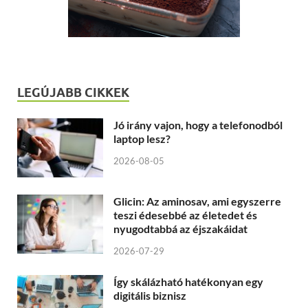
LEGÚJABB CIKKEK
Jó irány vajon, hogy a telefonodból
laptop lesz?
2026-08-05
Glicin: Az aminosav, ami egyszerre
teszi édesebbé az életedet és
nyugodtabbá az éjszakáidat
2026-07-29
Így skálázható hatékonyan egy
digitális biznisz