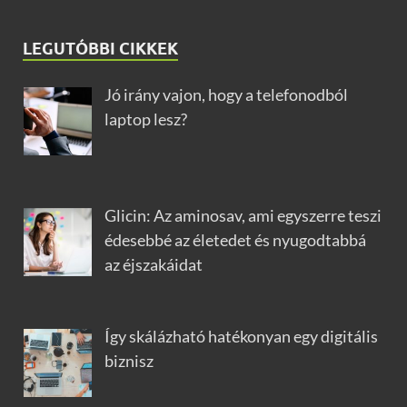
LEGUTÓBBI CIKKEK
Jó irány vajon, hogy a telefonodból
laptop lesz?
Glicin: Az aminosav, ami egyszerre teszi
édesebbé az életedet és nyugodtabbá
az éjszakáidat
Így skálázható hatékonyan egy digitális
biznisz