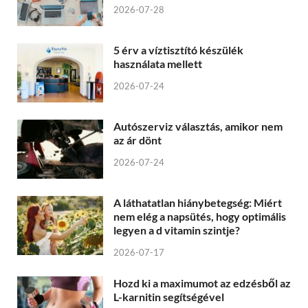
2026-07-28
5 érv a víztisztító készülék
használata mellett
2026-07-24
Autószerviz választás, amikor nem
az ár dönt
2026-07-24
A láthatatlan hiánybetegség: Miért
nem elég a napsütés, hogy optimális
legyen a d vitamin szintje?
2026-07-17
Hozd ki a maximumot az edzésből az
L-karnitin segítségével