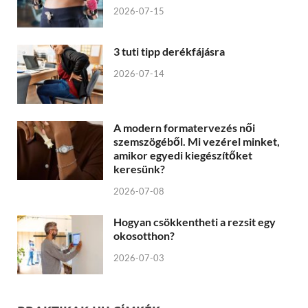
2026-07-15
3 tuti tipp derékfájásra
2026-07-14
A modern formatervezés női
szemszögéből. Mi vezérel minket,
amikor egyedi kiegészítőket
keresünk?
2026-07-08
Hogyan csökkentheti a rezsit egy
okosotthon?
2026-07-03