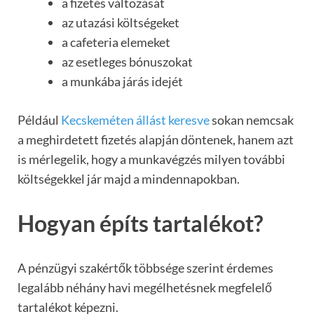
a fizetés változását
az utazási költségeket
a cafeteria elemeket
az esetleges bónuszokat
a munkába járás idejét
Például
Kecskeméten állást keresve
sokan nemcsak
a meghirdetett fizetés alapján döntenek, hanem azt
is mérlegelik, hogy a munkavégzés milyen további
költségekkel jár majd a mindennapokban.
Hogyan építs tartalékot?
A pénzügyi szakértők többsége szerint érdemes
legalább néhány havi megélhetésnek megfelelő
tartalékot képezni.