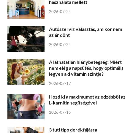
használata mellett
2026-07-24
Autószerviz választás, amikor nem
az ár dönt
2026-07-24
A láthatatlan hiánybetegség: Miért
nem elég a napsütés, hogy optimális
legyen a d vitamin szintje?
2026-07-17
Hozd ki a maximumot az edzésből az
L-karnitin segítségével
2026-07-15
3 tuti tipp derékfájásra