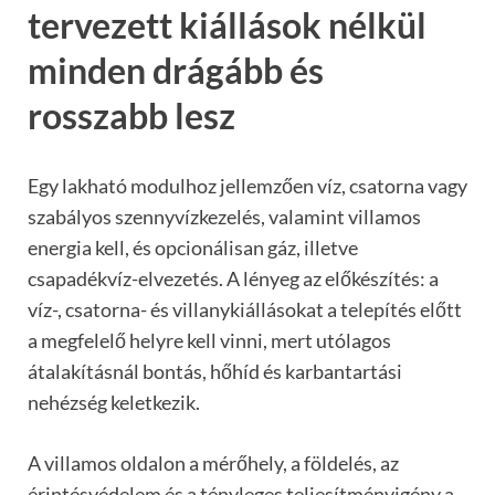
tervezett kiállások nélkül
minden drágább és
rosszabb lesz
Egy lakható modulhoz jellemzően víz, csatorna vagy
szabályos szennyvízkezelés, valamint villamos
energia kell, és opcionálisan gáz, illetve
csapadékvíz-elvezetés. A lényeg az előkészítés: a
víz-, csatorna- és villanykiállásokat a telepítés előtt
a megfelelő helyre kell vinni, mert utólagos
átalakításnál bontás, hőhíd és karbantartási
nehézség keletkezik.
A villamos oldalon a mérőhely, a földelés, az
érintésvédelem és a tényleges teljesítményigény a