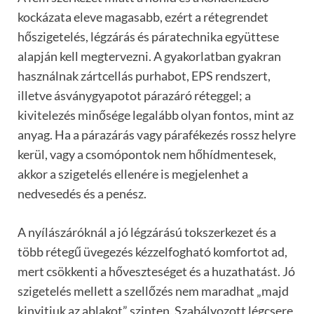
kockázata eleve magasabb, ezért a rétegrendet
hőszigetelés, légzárás és páratechnika együttese
alapján kell megtervezni. A gyakorlatban gyakran
használnak zártcellás purhabot, EPS rendszert,
illetve ásványgyapotot párazáró réteggel; a
kivitelezés minősége legalább olyan fontos, mint az
anyag. Ha a párazárás vagy párafékezés rossz helyre
kerül, vagy a csomópontok nem hőhídmentesek,
akkor a szigetelés ellenére is megjelenhet a
nedvesedés és a penész.
A nyílászáróknál a jó légzárású tokszerkezet és a
több rétegű üvegezés kézzelfogható komfortot ad,
mert csökkenti a hőveszteséget és a huzathatást. Jó
szigetelés mellett a szellőzés nem maradhat „majd
kinyitjuk az ablakot” szinten. Szabályozott légcsere,