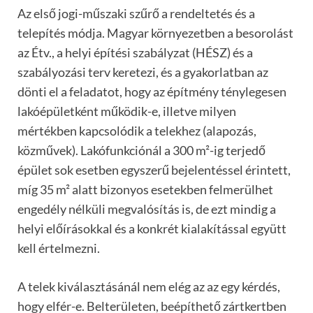
Az első jogi-műszaki szűrő a rendeltetés és a
telepítés módja. Magyar környezetben a besorolást
az Étv., a helyi építési szabályzat (HÉSZ) és a
szabályozási terv keretezi, és a gyakorlatban az
dönti el a feladatot, hogy az építmény ténylegesen
lakóépületként működik-e, illetve milyen
mértékben kapcsolódik a telekhez (alapozás,
közművek). Lakófunkciónál a 300 m²-ig terjedő
épület sok esetben egyszerű bejelentéssel érintett,
míg 35 m² alatt bizonyos esetekben felmerülhet
engedély nélküli megvalósítás is, de ezt mindig a
helyi előírásokkal és a konkrét kialakítással együtt
kell értelmezni.
A telek kiválasztásánál nem elég az az egy kérdés,
hogy elfér-e. Belterületen, beépíthető zártkertben