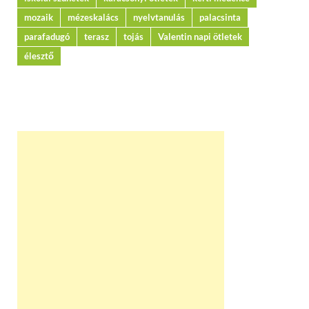
mozaik
mézeskalács
nyelvtanulás
palacsinta
parafadugó
terasz
tojás
Valentin napi ötletek
élesztő