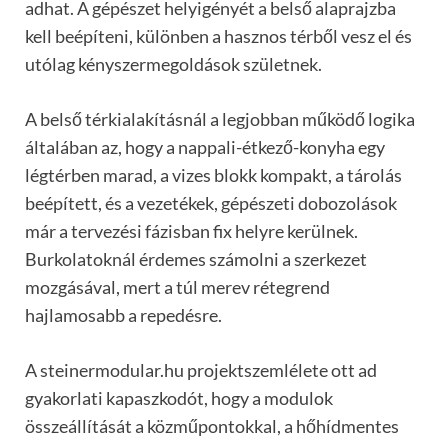
adhat. A gépészet helyigényét a belső alaprajzba
kell beépíteni, különben a hasznos térből vesz el és
utólag kényszermegoldások születnek.
A belső térkialakításnál a legjobban működő logika
általában az, hogy a nappali-étkező-konyha egy
légtérben marad, a vizes blokk kompakt, a tárolás
beépített, és a vezetékek, gépészeti dobozolások
már a tervezési fázisban fix helyre kerülnek.
Burkolatoknál érdemes számolni a szerkezet
mozgásával, mert a túl merev rétegrend
hajlamosabb a repedésre.
A steinermodular.hu projektszemlélete ott ad
gyakorlati kapaszkodót, hogy a modulok
összeállítását a közműpontokkal, a hőhídmentes