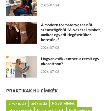
2026-07-14
A modern formatervezés női
szemszögéből. Mi vezérel minket,
amikor egyedi kiegészítőket
keresünk?
2026-07-08
Hogyan csökkentheti a rezsit egy
okosotthon?
2026-07-03
PRAKTIKAK.HU CÍMKÉK
anyák napja
apák napja
Húsvéti ötletek
iskolai szünetek
karácsonyi ötletek
kerti medence