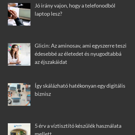
Jó irány vajon, hogy a telefonodból
laptop lesz?
Glicin: Az aminosav, ami egyszerre teszi
édesebbé az életedet és nyugodtabbá
az éjszakáidat
Így skálázható hatékonyan egy digitális
biznisz
5 érv a víztisztító készülék használata
mellett