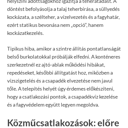
helyszíni adottságokhoz igazítja a teherátadást. A
döntést befolyásolja a talaj teherbírása, a süllyedés
kockázata, a szélteher, a vízelvezetés és a fagyhatár,
ezért statikus bevonása nem „opció”, hanem
kockázatkezelés.
Tipikus hiba, amikor a szintre állítás pontatlanságát
belső burkolatokkal próbálják elfedni. A konténeres
szerkezetnél ez ajtó-ablak működési hibákat,
repedéseket, későbbi állítgatást hoz, miközben a
vízszigetelés és a csapadék elvezetése nem javul
tőle. A telepítés helyét úgy érdemes előkészíteni,
hogy a csatlakozási pontok, a csapadékvíz kezelése
és a fagyvédelem együtt legyen megoldva.
Közműcsatlakozások: előre