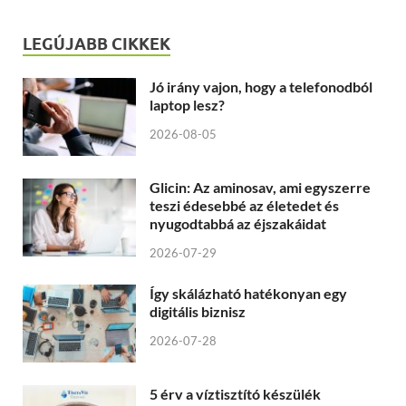
LEGÚJABB CIKKEK
Jó irány vajon, hogy a telefonodból
laptop lesz?
2026-08-05
Glicin: Az aminosav, ami egyszerre
teszi édesebbé az életedet és
nyugodtabbá az éjszakáidat
2026-07-29
Így skálázható hatékonyan egy
digitális biznisz
2026-07-28
5 érv a víztisztító készülék