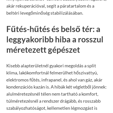
akár rekuperációval, segít a páratartalom és a
beltéri levegőminőség stabilizálásában.
Fűtés-hűtés és belső tér: a
leggyakoribb hiba a rosszul
méretezett gépészet
Kisebb alapterületnél gyakori megoldás a split
klíma, lakókomfortnál felmerülhet hőszivattyú,
elektromos fűtés, infrapanel, és ahol van gáz, akár
kondenzációs kazán is. A hibák két végletből jönnek:
alulméretezésnél télen nem tartható a komfort,
túlméretezésnél a rendszer drágább, és rosszabb
szabályozhatóságot, kellemetlen légmozgást is