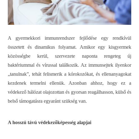
A gyermekkori immunrendszer fejlődése egy rendkívül
összetett és dinamikus folyamat. Amikor egy kisgyermek
közösségbe kerül, szervezete naponta rengeteg új
baktériummal és vírussal találkozik. Az immunsejtek ilyenkor
„tanulnak”, tehát felismerik a kórokozókat, és ellenanyagokat
kezdenek termelni ellenük. Azonban ahhoz, hogy ez a
védekező hálózat olajozottan és gyorsan reagálhasson, külső és
belső támogatásra egyaránt szükség van.
A hosszú távú védekezőképesség alapjai