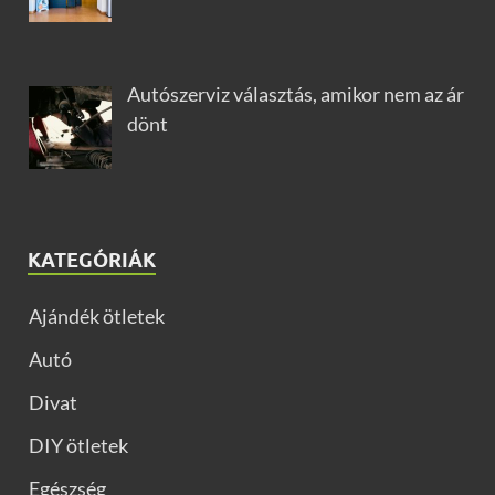
Autószerviz választás, amikor nem az ár
dönt
KATEGÓRIÁK
Ajándék ötletek
Autó
Divat
DIY ötletek
Egészség