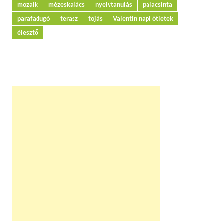
mozaik
mézeskalács
nyelvtanulás
palacsinta
parafadugó
terasz
tojás
Valentin napi ötletek
élesztő