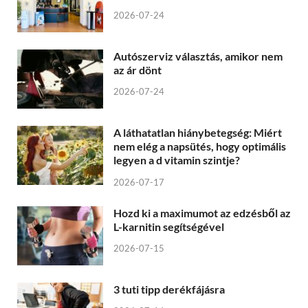
2026-07-24
Autószerviz választás, amikor nem
az ár dönt
2026-07-24
A láthatatlan hiánybetegség: Miért
nem elég a napsütés, hogy optimális
legyen a d vitamin szintje?
2026-07-17
Hozd ki a maximumot az edzésből az
L-karnitin segítségével
2026-07-15
3 tuti tipp derékfájásra