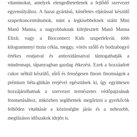
vitaminokat, amelyek elengedhetetlenek a fejlődő szervezet
egyensúlyához. A hazai gyártású, kíméletes eljárással készülő
szuperkoncentrátumok, mint a legkisebbeknek szánt Mini
Manó Manna, a nagyobbaknak kifejlesztett Manó Manna
Elixír, vagy a Bioconnect Kids szuperlekvár, több
kilogrammnyi tiszta cékla, meggy, vörös szőlő és bodzabogyó
értékes rostjaival és antioxidánsaival támogathatják a
mindennapi, tápanyagban gazdag étkezést. Ezek a hozzáadott
cukor nélkül készülő, sűrű és fenségesen finom finomságok a
prémium béta-glükán erejével egészülnek ki, így együttesen
hozzájárulhatnak a szervezet természetes védőpajzsának
fenntartásához, miközben segíthetnek megőrizni a gyerkőcök
felhőtlen vitalitását a közösségbe járás és a nehezebb,
megfázásos időszakok idején is.