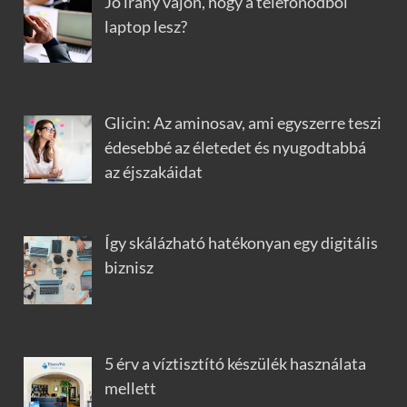
Jó irány vajon, hogy a telefonodból
laptop lesz?
Glicin: Az aminosav, ami egyszerre teszi
édesebbé az életedet és nyugodtabbá
az éjszakáidat
Így skálázható hatékonyan egy digitális
biznisz
5 érv a víztisztító készülék használata
mellett