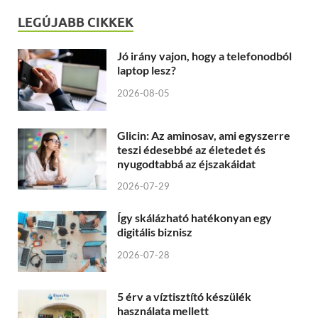
LEGÚJABB CIKKEK
Jó irány vajon, hogy a telefonodból
laptop lesz?
2026-08-05
Glicin: Az aminosav, ami egyszerre
teszi édesebbé az életedet és
nyugodtabbá az éjszakáidat
2026-07-29
Így skálázható hatékonyan egy
digitális biznisz
2026-07-28
5 érv a víztisztító készülék
használata mellett