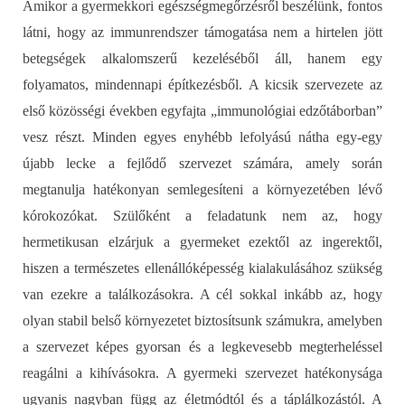
Amikor a gyermekkori egészségmegőrzésről beszélünk, fontos
látni, hogy az immunrendszer támogatása nem a hirtelen jött
betegségek alkalomszerű kezeléséből áll, hanem egy
folyamatos, mindennapi építkezésből. A kicsik szervezete az
első közösségi években egyfajta „immunológiai edzőtáborban”
vesz részt. Minden egyes enyhébb lefolyású nátha egy-egy
újabb lecke a fejlődő szervezet számára, amely során
megtanulja hatékonyan semlegesíteni a környezetében lévő
kórokozókat. Szülőként a feladatunk nem az, hogy
hermetikusan elzárjuk a gyermeket ezektől az ingerektől,
hiszen a természetes ellenállóképesség kialakulásához szükség
van ezekre a találkozásokra. A cél sokkal inkább az, hogy
olyan stabil belső környezetet biztosítsunk számukra, amelyben
a szervezet képes gyorsan és a legkevesebb megterheléssel
reagálni a kihívásokra. A gyermeki szervezet hatékonysága
ugyanis nagyban függ az életmódtól és a táplálkozástól.
A