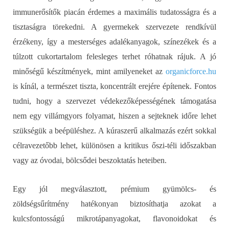
immunerősítők piacán érdemes a maximális tudatosságra és a
tisztaságra törekedni. A gyermekek szervezete rendkívül
érzékeny, így a mesterséges adalékanyagok, színezékek és a
túlzott cukortartalom felesleges terhet róhatnak rájuk. A jó
minőségű készítmények, mint amilyeneket az
organicforce.hu
is kínál, a természet tiszta, koncentrált erejére építenek. Fontos
tudni, hogy a szervezet védekezőképességének támogatása
nem egy villámgyors folyamat, hiszen a sejteknek időre lehet
szükségük a beépüléshez. A kúraszerű alkalmazás ezért sokkal
célravezetőbb lehet, különösen a kritikus őszi-téli időszakban
vagy az óvodai, bölcsődei beszoktatás heteiben.
Egy jól megválasztott, prémium gyümölcs- és
zöldségsűrítmény hatékonyan biztosíthatja azokat a
kulcsfontosságú mikrotápanyagokat, flavonoidokat és