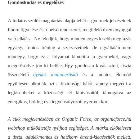
Gondoskodás és megelőzés
A tudatos szülői magatartás alapja tehát a gyermek jelzéseinek
finom figyelése és a belső rendszerek megfelelő üzemanyaggal
való ellátása. Ne feledjük, hogy minden egyes kisebb megfázás
egy-egy fontos tréning a szervezetnek, de egyáltalán nem
mindegy, hogy ez a folyamat kimeríti-e a gyermeket, vagy
megerősödve jön ki belőle. Egy gondosan kiválasztott, tiszta
összetételű
gyekek immunerősítő
és a tudatos életmód
együttesen alkotják azt a biztonsági hálót, amely megvédi a
legkisebbeket a közösségi lét kihívásaitól, támogatva az
energikus, boldog és kiegyensúlyozott gyermekkort.
A cikk megjelenésében az Organic Force, az organicforce.hu
webshop működtetője nyújtott segítséget. A márka elkötelezett
a tiszta, adalékmentes és hatékony étrend-kiegészítők mellett,