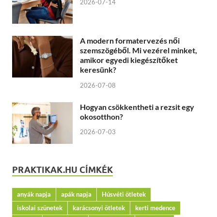
2026-07-14
A modern formatervezés női
szemszögéből. Mi vezérel minket,
amikor egyedi kiegészítőket
keresünk?
2026-07-08
Hogyan csökkentheti a rezsit egy
okosotthon?
2026-07-03
PRAKTIKAK.HU CÍMKÉK
anyák napja
apák napja
Húsvéti ötletek
iskolai szünetek
karácsonyi ötletek
kerti medence