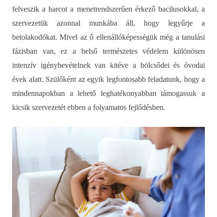
felveszik a harcot a menetrendszerűen érkező bacilusokkal, a
szervezetük azonnal munkába áll, hogy legyűrje a
betolakodókat. Mivel az ő ellenállóképességük még a tanulási
fázisban van, ez a belső természetes védelem különösen
intenzív igénybevételnek van kitéve a bölcsődei és óvodai
évek alatt. Szülőként az egyik legfontosabb feladatunk, hogy a
mindennapokban a lehető leghatékonyabban támogassuk a
kicsik szervezetét ebben a folyamatos fejlődésben.