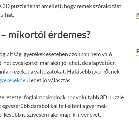
 A 3D puzzle tehát amellett, hogy remek szórakozást
rulhat.
 – mikortól érdemes?
foglaltság, gyerekek esetében azonban nem való
hét éves kortól már akár jó lehet, de alapvetően
ánlani ezeket a változatokat. Ha kisebb gyerkőcnek
gyerekeknek
lehet jó választás.
zeretettel foglalatoskodnak bonyolultabb 3D puzzle
het egyszerűbb darabokkal felkelteni a gyermek
el később is szívesen rakd majd ki ilyeneket.