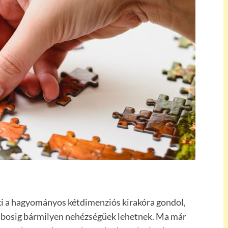
ki a hagyományos kétdimenziós kirakóra gondol,
rabosig bármilyen nehézségűek lehetnek. Ma már