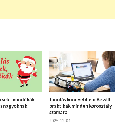
ersek, mondókák
Tanulás könnyebben: Bevált
és nagyoknak
praktikák minden korosztály
számára
2025-12-04