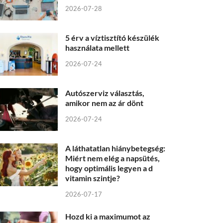
2026-07-28
5 érv a víztisztító készülék
használata mellett
2026-07-24
Autószerviz választás,
amikor nem az ár dönt
2026-07-24
A láthatatlan hiánybetegség:
Miért nem elég a napsütés,
hogy optimális legyen a d
vitamin szintje?
2026-07-17
Hozd ki a maximumot az