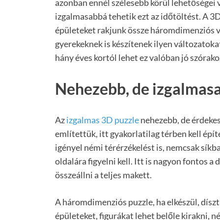
azonban ennél szélesebb körül lehetőségei 
izgalmasabbá tehetik ezt az időtöltést. A 3
épületeket rakjunk össze háromdimenziós ve
gyerekeknek is készítenek ilyen változatoka
hány éves kortól lehet ez valóban jó szórak
Nehezebb, de izgalmas
Az
izgalmas 3D puzzle
nehezebb, de érdeke
említettük, itt gyakorlatilag térben kell épí
igényel némi térérzékelést is, nemcsak síkb
oldalára figyelni kell. Itt is nagyon fontos a
összeállni a teljes makett.
A háromdimenziós puzzle, ha elkészül, dísz
épületeket, figurákat lehet belőle kirakni, 