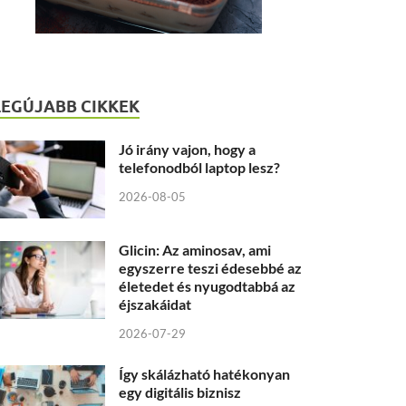
LEGÚJABB CIKKEK
Jó irány vajon, hogy a
telefonodból laptop lesz?
2026-08-05
Glicin: Az aminosav, ami
egyszerre teszi édesebbé az
életedet és nyugodtabbá az
éjszakáidat
2026-07-29
Így skálázható hatékonyan
egy digitális biznisz