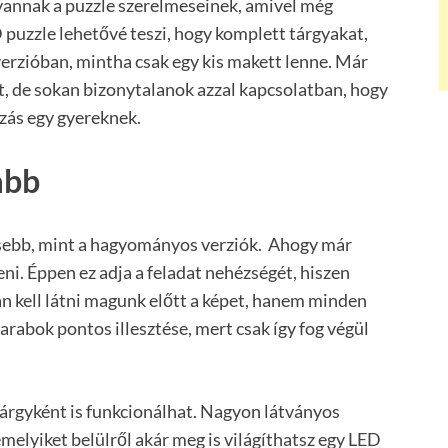
vannak a puzzle szerelmeseinek, amivel még
D puzzle lehetővé teszi, hogy komplett tárgyakat,
rzióban, mintha csak egy kis makett lenne. Már
t, de sokan bizonytalanok azzal kapcsolatban, hogy
ozás egy gyereknek.
abb
sebb, mint a hagyományos verziók. Ahogy már
teni. Éppen ez adja a feladat nehézségét, hiszen
an kell látni magunk előtt a képet, hanem minden
 darabok pontos illesztése, mert csak így fog végül
tárgyként is funkcionálhat. Nagyon látványos
némelyiket belülről akár meg is világíthatsz egy LED