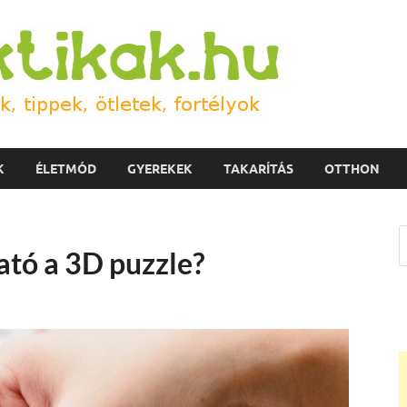
Prakti
Házi praktikák, tipp
K
ÉLETMÓD
GYEREKEK
TAKARÍTÁS
OTTHON
ató a 3D puzzle?