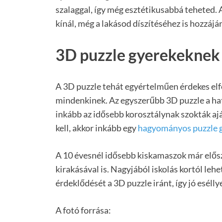
szalaggal, így még esztétikusabbá teheted.
kínál, még a lakásod díszítéséhez is hozzájá
3D puzzle gyerekeknek
A 3D puzzle tehát egyértelműen érdekes el
mindenkinek. Az egyszerűbb 3D puzzle a hat-
inkább az idősebb korosztálynak szokták aj
kell, akkor inkább egy
hagyományos puzzle 
A 10 évesnél idősebb kiskamaszok már elős
kirakásával is. Nagyjából iskolás kortól le
érdeklődését a 3D puzzle iránt, így jó esélly
A fotó forrása: