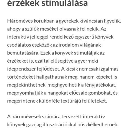
érzékek stimulálása
Hároméves korukban a gyerekek kíváncsian figyelik,
ahogy a szülők meséket olvasnak fel nekik. Az
interaktív jelleggel rendelkező egyszerű könyvek
csodálatos eszközök az irodalom világának
bemutatására. Ezek a könyvek stimulálják az
érzékeket is, ezáltal elősegítve a gyermeki
idegrendszer fejlődését. A kicsik nemcsak izgalmas
történeteket hallgathatnak meg, hanem képeket is
megtekinthetnek, megfigyelhetik a fényjátékokat,
megnyomhatják a hangokat előcsaló gombokat, és
megérintenek különféle textúrájú felületeket.
A háromévesek számára tervezett interaktív
könyvek gazdag illusztrációkkal büszkélkedhetnek.