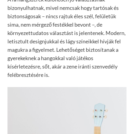
bizonyulhatnak, mivel nemcsak hogy tartósak és
biztonságosak – nincs rajtuk éles szél, felületük
sima, nem mérgező festékkel bevont –, de
környezettudatos választást is jelentenek. Modern,
letisztult designjukkal és lágy színeikkel hívják fel
magukra a figyelmet. Lehetőséget biztosítanak a
gyerekeknek a hangokkal való játékos
kísérletezésre, sőt, akár a zene iránti szenvedély
felébresztésére is.