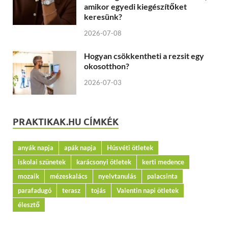
amikor egyedi kiegészítőket
keresünk?
2026-07-08
Hogyan csökkentheti a rezsit egy
okosotthon?
2026-07-03
PRAKTIKAK.HU CÍMKÉK
anyák napja
apák napja
Húsvéti ötletek
iskolai szünetek
karácsonyi ötletek
kerti medence
mozaik
mézeskalács
nyelvtanulás
palacsinta
parafadugó
terasz
tojás
Valentin napi ötletek
élesztő