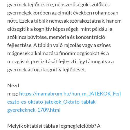
gyermek fejlődésére, népszerűségük szülők és
gyermekek körében az elmúlt években rohamosan
nőtt. Ezek a táblák nemcsak szórakoztatnak, hanem
elősegítik a kognitív képességek, mint például a
szókincs bővítése, memória és koncentráció
fejlesztése. A táblán való rajzolás vagy a színes
mágnesek alkalmazása finommozgásokat és a
mozgások precizitását fejleszti, így támogatva a
gyermek átfogó kognitív fejlődését.
Nézd
meg:
https://mamabrum.hu/hun_m_JATEKOK_Fejl
eszto-es-oktato-jatekok_Oktato-tablak-
gyerekeknek-1709.html
Melyik oktatási tábla a legmegfelelőbb? A