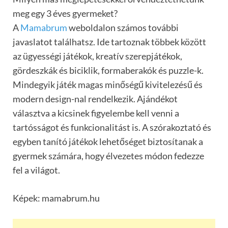
meg egy 3 éves gyermeket?
A
Mamabrum
weboldalon számos további
javaslatot találhatsz. Ide tartoznak többek között
az ügyességi játékok, kreatív szerepjátékok,
gördeszkák és biciklik, formaberakók és puzzle-k.
Mindegyik játék magas minőségű kivitelezésű és
modern design-nal rendelkezik. Ajándékot
választva a kicsinek figyelembe kell venni a
tartósságot és funkcionalitást is. A szórakoztató és
egyben tanító játékok lehetőséget biztosítanak a
gyermek számára, hogy élvezetes módon fedezze
fel a világot.
Képek: mamabrum.hu