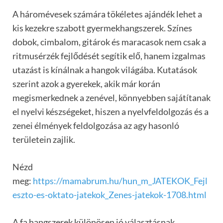
A háromévesek számára tökéletes ajándék lehet a
kis kezekre szabott gyermekhangszerek. Színes
dobok, cimbalom, gitárok és maracasok nem csak a
ritmusérzék fejlődését segítik elő, hanem izgalmas
utazást is kínálnak a hangok világába. Kutatások
szerint azok a gyerekek, akik már korán
megismerkednek a zenével, könnyebben sajátítanak
el nyelvi készségeket, hiszen a nyelvfeldolgozás és a
zenei élmények feldolgozása az agy hasonló
területein zajlik.
Nézd
meg:
https://mamabrum.hu/hun_m_JATEKOK_Fejl
eszto-es-oktato-jatekok_Zenes-jatekok-1708.html
A fa hangszerek különösen jó választásnak