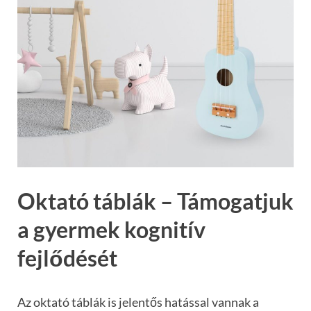
Oktató táblák – Támogatjuk
a gyermek kognitív
fejlődését
Az oktató táblák is jelentős hatással vannak a