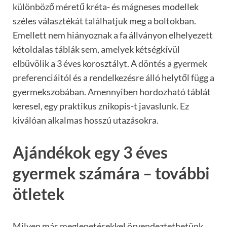
különböző méretű kréta- és mágneses modellek
széles választékát találhatjuk meg a boltokban.
Emellett nem hiányoznak a fa állványon elhelyezett
kétoldalas táblák sem, amelyek kétségkívül
elbűvölik a 3 éves korosztályt. A döntés a gyermek
preferenciáitól és a rendelkezésre álló helytől függ a
gyermekszobában. Amennyiben hordozható táblát
keresel, egy praktikus znikopis-t javaslunk. Ez
kiválóan alkalmas hosszú utazásokra.
Ajándékok egy 3 éves
gyermek számára – további
ötletek
Milyen más meglepetésekkel örvendeztethetünk