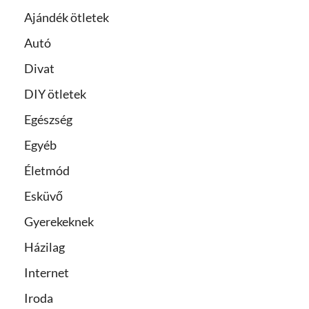
Ajándék ötletek
Autó
Divat
DIY ötletek
Egészség
Egyéb
Életmód
Esküvő
Gyerekeknek
Házilag
Internet
Iroda