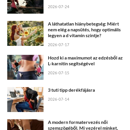
2026-07-24
A láthatatlan hiánybetegség: Miért
nem elég a napsütés, hogy optimális
legyen a d vitamin szintje?
2026-07-17
Hozd ki a maximumot az edzésből az
L-karnitin segítségével
2026-07-15
3 tuti tipp derékfájásra
2026-07-14
A modern formatervezés női
szemszögéből. Mi vezérel minket,