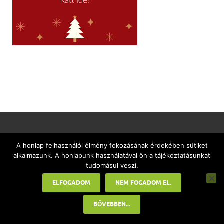
LEGUTÓBBI CIKKEK
A honlap felhasználói élmény fokozásának érdekében sütiket
alkalmazunk. A honlapunk használatával ön a tájékoztatásunkat
tudomásul veszi.
Jó irány vajon, hogy a telefonodból
laptop lesz?
ELFOGADOM
NEM FOGADOM EL.
BŐVEBBEN...