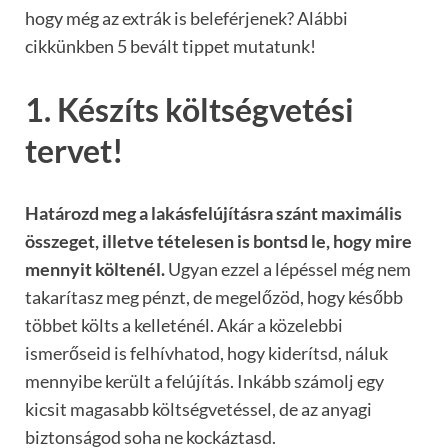
hogy még az extrák is beleférjenek? Alábbi
cikkünkben 5 bevált tippet mutatunk!
1. Készíts költségvetési
tervet!
Határozd meg a lakásfelújításra szánt maximális
összeget, illetve tételesen is bontsd le, hogy mire
mennyit költenél.
Ugyan ezzel a lépéssel még nem
takarítasz meg pénzt, de megelőzöd, hogy később
többet költs a kelleténél. Akár a közelebbi
ismerőseid is felhívhatod, hogy kiderítsd, náluk
mennyibe került a felújítás. Inkább számolj egy
kicsit magasabb költségvetéssel, de az anyagi
biztonságod soha ne kockáztasd.