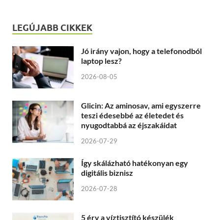
LEGÚJABB CIKKEK
Jó irány vajon, hogy a telefonodból
laptop lesz?
2026-08-05
Glicin: Az aminosav, ami egyszerre
teszi édesebbé az életedet és
nyugodtabbá az éjszakáidat
2026-07-29
Így skálázható hatékonyan egy
digitális biznisz
2026-07-28
5 érv a víztisztító készülék