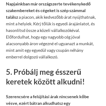
Napjainkban már országszerte tevékenykedő
szakembereket és cégeket is szép számmal
találsz
a piacon, akik kedvezőbb árat nyújthatnak,
mint a helyiek. Kérj tőlük is egyedi árajánlatot, és
hasonlítsd össze a közeli vállalkozókéval.
Előfordulhat, hogy egy nagyobb cég jóval
alacsonyabb áron végezné el ugyanazt a munkát,
mint amit egy egyedül vagy csupán néhány
emberrel dolgozó vállalkozó.
5. Próbálj meg ésszerű
keretek között alkudni!
Szerencsére a felújítási árak nincsenek kőbe
vésve, ezért bátran alkudhatsz egy