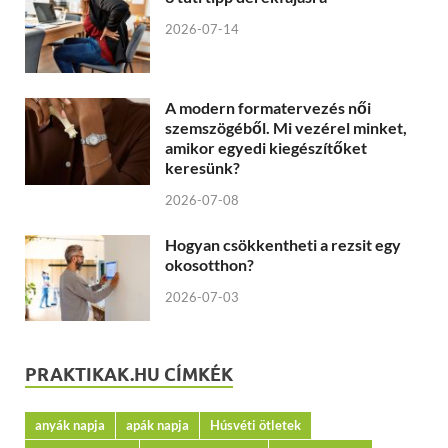
2026-07-14
A modern formatervezés női
szemszögéből. Mi vezérel minket,
amikor egyedi kiegészítőket
keresünk?
2026-07-08
Hogyan csökkentheti a rezsit egy
okosotthon?
2026-07-03
PRAKTIKAK.HU CÍMKÉK
anyák napja
apák napja
Húsvéti ötletek