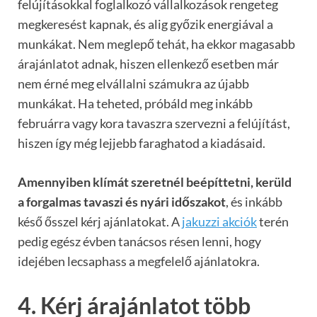
felújításokkal foglalkozó vállalkozások rengeteg
megkeresést kapnak, és alig győzik energiával a
munkákat. Nem meglepő tehát, ha ekkor magasabb
árajánlatot adnak, hiszen ellenkező esetben már
nem érné meg elvállalni számukra az újabb
munkákat. Ha teheted, próbáld meg inkább
februárra vagy kora tavaszra szervezni a felújítást,
hiszen így még lejjebb faraghatod a kiadásaid.
Amennyiben klímát szeretnél beépíttetni, kerüld
a forgalmas tavaszi és nyári időszakot
, és inkább
késő ősszel kérj ajánlatokat. A
jakuzzi
akciók
terén
pedig egész évben tanácsos résen lenni, hogy
idejében lecsaphass a megfelelő ajánlatokra.
4. Kérj árajánlatot több