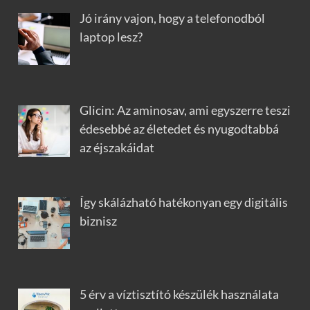
Jó irány vajon, hogy a telefonodból
laptop lesz?
Glicin: Az aminosav, ami egyszerre teszi
édesebbé az életedet és nyugodtabbá
az éjszakáidat
Így skálázható hatékonyan egy digitális
biznisz
5 érv a víztisztító készülék használata