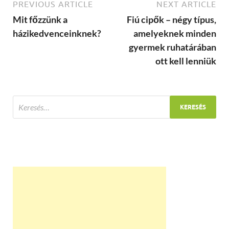
PREVIOUS ARTICLE
NEXT ARTICLE
Mit főzzünk a
Fiú cipők – négy típus,
házikedvenceinknek?
amelyeknek minden
gyermek ruhatárában
ott kell lenniük