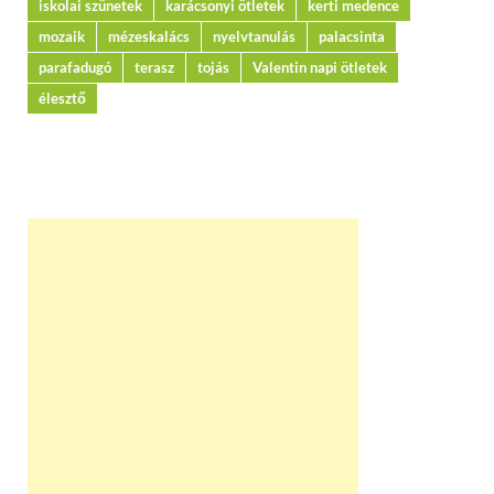
iskolai szünetek
karácsonyi ötletek
kerti medence
mozaik
mézeskalács
nyelvtanulás
palacsinta
parafadugó
terasz
tojás
Valentin napi ötletek
élesztő