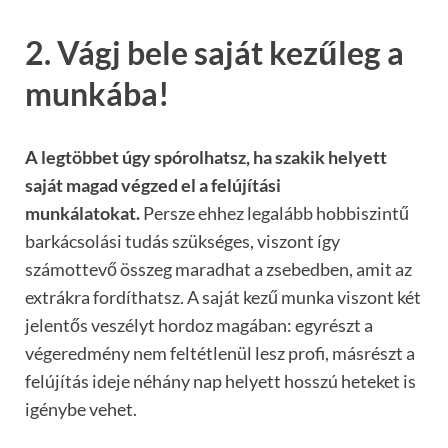
2. Vágj bele saját kezűleg a
munkába!
A legtöbbet úgy spórolhatsz, ha szakik helyett
saját magad végzed el a felújítási
munkálatokat.
Persze ehhez legalább hobbiszintű
barkácsolási tudás szükséges, viszont így
számottevő összeg maradhat a zsebedben, amit az
extrákra fordíthatsz. A saját kezű munka viszont két
jelentős veszélyt hordoz magában: egyrészt a
végeredmény nem feltétlenül lesz profi, másrészt a
felújítás ideje néhány nap helyett hosszú heteket is
igénybe vehet.