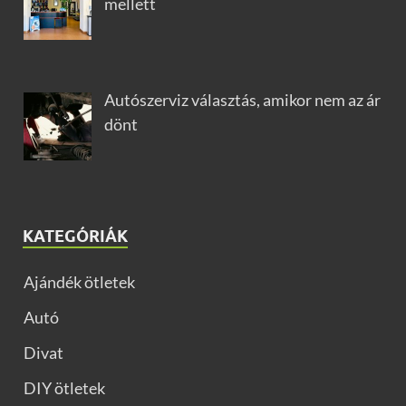
mellett
Autószerviz választás, amikor nem az ár
dönt
KATEGÓRIÁK
Ajándék ötletek
Autó
Divat
DIY ötletek