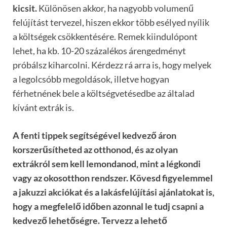
kicsit.
Különösen akkor, ha nagyobb volumenű
felújítást tervezel, hiszen ekkor több esélyed nyílik
a költségek csökkentésére. Remek kiindulópont
lehet, ha kb. 10-20 százalékos árengedményt
próbálsz kiharcolni. Kérdezz rá arra is, hogy melyek
a legolcsóbb megoldások, illetve hogyan
férhetnének bele a költségvetésedbe az általad
kívánt extrák is.
A fenti tippek segítségével kedvező áron
korszerűsítheted az otthonod, és az olyan
extrákról sem kell lemondanod, mint a légkondi
vagy az okosotthon rendszer. Kövesd figyelemmel
a jakuzzi akciókat és a lakásfelújítási ajánlatokat is,
hogy a megfelelő időben azonnal le tudj csapni a
kedvező lehetőségre. Tervezz a lehető