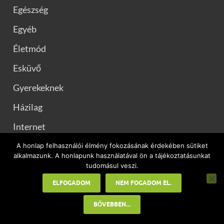
Egészség
Egyéb
Életmód
Esküvő
Gyerekeknek
Házilag
Internet
Iroda
A honlap felhasználói élmény fokozásának érdekében sütiket
alkalmazunk. A honlapunk használatával ön a tájékoztatásunkat
Kert
tudomásul veszi.
ELFOGADOM
NEM FOGADOM EL.
Kézműves ötletek
Konyhai praktikák
BŐVEBBEN...
Kutya