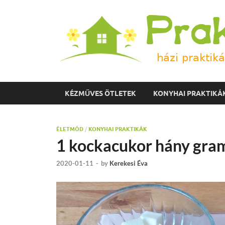
KÉZMŰVES ÖTLETEK
KONYHAI PRAKTIKÁ
ÉLETMÓD
/
KONYHAI PRAKTIKÁK
1 kockacukor hány gr
2020-01-11
-
by
Kerekesi Éva