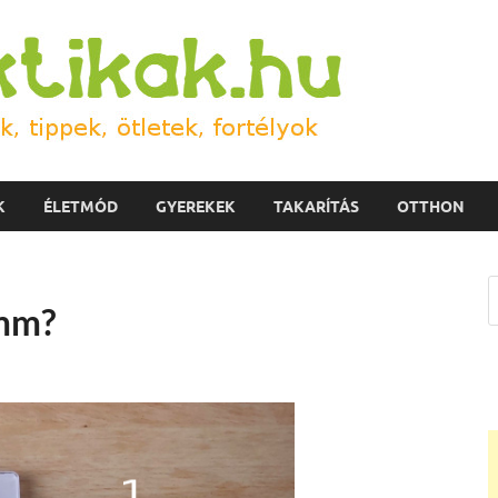
Prakti
Házi praktikák, tipp
K
ÉLETMÓD
GYEREKEK
TAKARÍTÁS
OTTHON
amm?