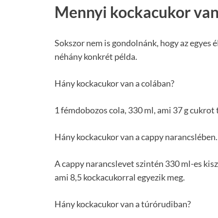
Mennyi kockacukor van 
Sokszor nem is gondolnánk, hogy az egyes é
néhány konkrét példa.
Hány kockacukor van a colában?
1 fémdobozos cola, 330 ml, ami 37 g cukrot 
Hány kockacukor van a cappy narancslében.
A cappy narancslevet szintén 330 ml-es kisz
ami 8,5 kockacukorral egyezik meg.
Hány kockacukor van a túrórudiban?