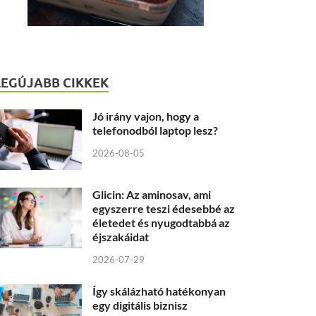
LEGÚJABB CIKKEK
Jó irány vajon, hogy a
telefonodból laptop lesz?
2026-08-05
Glicin: Az aminosav, ami
egyszerre teszi édesebbé az
életedet és nyugodtabbá az
éjszakáidat
2026-07-29
Így skálázható hatékonyan
egy digitális biznisz