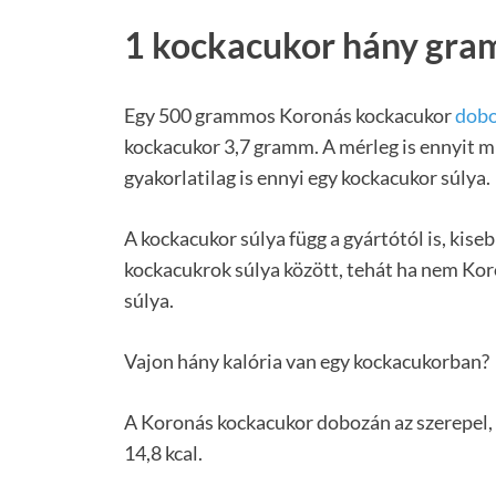
1 kockacukor hány gr
Egy 500 grammos Koronás kockacukor
dobo
kockacukor 3,7 gramm. A mérleg is ennyit m
gyakorlatilag is ennyi egy kockacukor súlya.
A kockacukor súlya függ a gyártótól is, kis
kockacukrok súlya között, tehát ha nem Kor
súlya.
Vajon hány kalória van egy kockacukorban?
A Koronás kockacukor dobozán az szerepel, 
14,8 kcal.