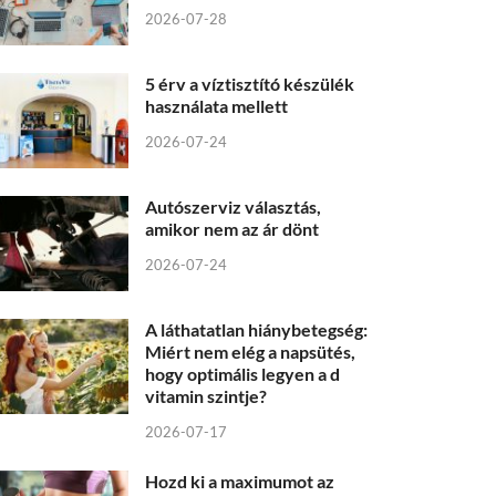
2026-07-28
5 érv a víztisztító készülék
használata mellett
2026-07-24
Autószerviz választás,
amikor nem az ár dönt
2026-07-24
A láthatatlan hiánybetegség:
Miért nem elég a napsütés,
hogy optimális legyen a d
vitamin szintje?
2026-07-17
Hozd ki a maximumot az