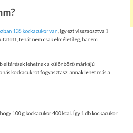
amm?
zban 135 kockacukor van
, így ezt visszaosztva 1
utatott, tehát nem csak elméletileg, hanem
ebb eltérések lehetnek a különböző márkájú
onás kockacukrot fogyasztasz, annak lehet más a
hogy 100 g kockacukor 400 kcal. Így 1 db kockacukor