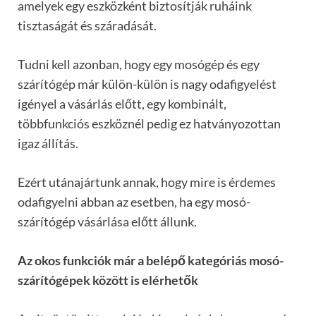
amelyek egy eszközként biztosítják ruháink
tisztaságát és száradását.
Tudni kell azonban, hogy egy mosógép és egy
szárítógép már külön-külön is nagy odafigyelést
igényel a vásárlás előtt, egy kombinált,
többfunkciós eszköznél pedig ez hatványozottan
igaz állítás.
Ezért utánajártunk annak, hogy mire is érdemes
odafigyelni abban az esetben, ha egy mosó-
szárítógép vásárlása előtt állunk.
Az okos funkciók már a belépő kategóriás mosó-
szárítógépek között is elérhetők