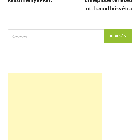
otthonod húsvétra