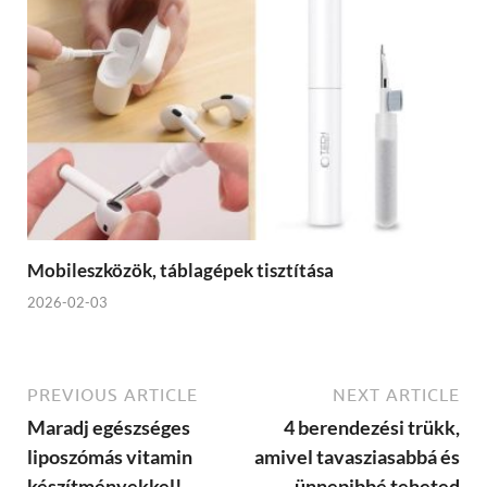
Mobileszközök, táblagépek tisztítása
2026-02-03
PREVIOUS ARTICLE
NEXT ARTICLE
Maradj egészséges
4 berendezési trükk,
liposzómás vitamin
amivel tavasziasabbá és
készítményekkel!
ünnepibbé teheted