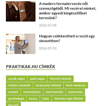
A modern formatervezés női
szemszögéből. Mi vezérel minket,
amikor egyedi kiegészítőket
keresünk?
2026-07-08
Hogyan csökkentheti a rezsit egy
okosotthon?
2026-07-03
PRAKTIKAK.HU CÍMKÉK
anyák napja
apák napja
Húsvéti ötletek
iskolai szünetek
karácsonyi ötletek
kerti medence
mozaik
mézeskalács
nyelvtanulás
palacsinta
parafadugó
terasz
tojás
Valentin napi ötletek
élesztő