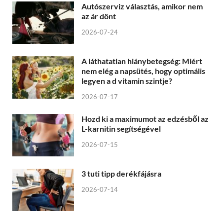
Autószerviz választás, amikor nem
az ár dönt
2026-07-24
A láthatatlan hiánybetegség: Miért
nem elég a napsütés, hogy optimális
legyen a d vitamin szintje?
2026-07-17
Hozd ki a maximumot az edzésből az
L-karnitin segítségével
2026-07-15
3 tuti tipp derékfájásra
2026-07-14