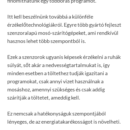
finomíthatunk egy többórás programot.
Itt kell beszélnünk továbbá a különféle
érzékelőtechnológiákról. Egyre több gyártó fejleszt
szenzoralapú mosó-szárítógépeket, ami rendkívül
hasznos lehet több szempontból is.
Ezek a szenzorok ugyanis képesek érzékelni a ruhák
súlyát, sőt akár a nedvességtartalmukat is, így
minden esetben a töltethez tudják igazítani a
programokat, csak annyi vizet használnak a
mosáshoz, amennyi szükséges és csak addig
szárítják a töltetet, ameddig kell.
Ez nemcsak a hatékonyságuk szempontjából
lényeges, de az energiatakarékosságot is növelheti.