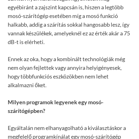
egyébiránt a zajszint kapcsán is, hiszen a legtöbb
mosó-szárítógép esetében míg a mosó funkció
halkabb, addig a szárítás sokkal hangosabb lesz, így
vannak készülékek, amelyeknél ez az érték akár a 75
dB-t is elérheti.
Ennek az oka, hogy a kombinált technológiák még
nem olyan fejlettek vagy annyira helyigényesek,
hogy többfunkciós eszközökben nem lehet
alkalmazni őket.
Milyen programok legyenek egy mosó-
szárítógépben?
Egyáltalán nem elhanyagolható a kiválasztáskor a
megfelelő programkínálat egy mosó-szárítógép