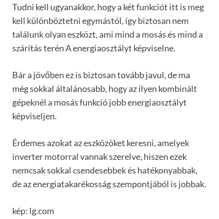
Tudni kell ugyanakkor, hogy a két funkciót itt is meg
kell különböztetni egymástól, így biztosan nem
találunk olyan eszközt, ami mind a mosás és mind a
szárítás terén A energiaosztályt képviselne.
Bár a jövőben ez is biztosan tovább javul, de ma
még sokkal általánosabb, hogy az ilyen kombinált
gépeknél a mosás funkció jobb energiaosztályt
képviseljen.
Érdemes azokat az eszközöket keresni, amelyek
inverter motorral vannak szerelve, hiszen ezek
nemcsak sokkal csendesebbek és hatékonyabbak,
de az energiatakarékosság szempontjából is jobbak.
kép: lg.com