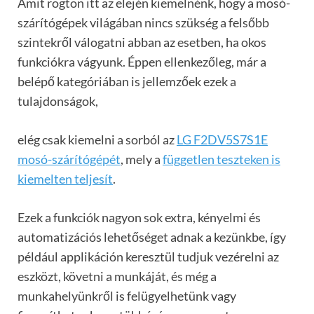
Amit rögtön itt az elején kiemelnénk, hogy a mosó-
szárítógépek világában nincs szükség a felsőbb
szintekről válogatni abban az esetben, ha okos
funkciókra vágyunk. Éppen ellenkezőleg, már a
belépő kategóriában is jellemzőek ezek a
tulajdonságok,
elég csak kiemelni a sorból az
LG F2DV5S7S1E
mosó-szárítógépét
, mely a
független teszteken is
kiemelten teljesít
.
Ezek a funkciók nagyon sok extra, kényelmi és
automatizációs lehetőséget adnak a kezünkbe, így
például applikáción keresztül tudjuk vezérelni az
eszközt, követni a munkáját, és még a
munkahelyünkről is felügyelhetünk vagy