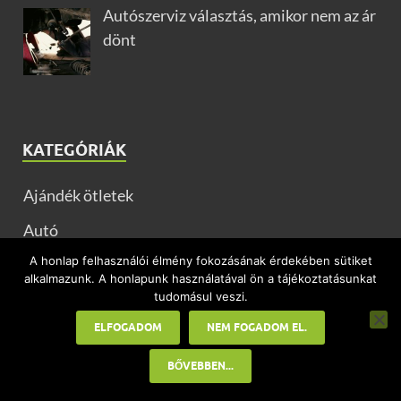
Autószerviz választás, amikor nem az ár
dönt
KATEGÓRIÁK
Ajándék ötletek
Autó
A honlap felhasználói élmény fokozásának érdekében sütiket
Divat
alkalmazunk. A honlapunk használatával ön a tájékoztatásunkat
tudomásul veszi.
DIY ötletek
ELFOGADOM
NEM FOGADOM EL.
Egészség
BŐVEBBEN...
Egyéb