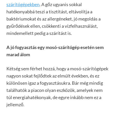
szárítógépekben
. A gőz ugyanis sokkal
hatékonyabbá teszi a tisztítást, eltávolítja a
baktériumokat és az allergéneket, jó megoldás a
gyűrődések ellen, csökkenti a vízfelhasználást,
mindemellett pedig a szárítást is.
A jó fogyasztás egy mosó-szárítógép esetén sem
marad álom
Kétség sem férhet hozzá, hogy a mosó-szárítógépek
nagyon sokat fejlődtek az elmúlt években, és ez
különösen igaz a fogyasztásukra. Bár még mindig
találhatók a piacon olyan eszközök, amelyek nem
túl energiahatékonyak, de egyre inkább nem ez a
jellemző.