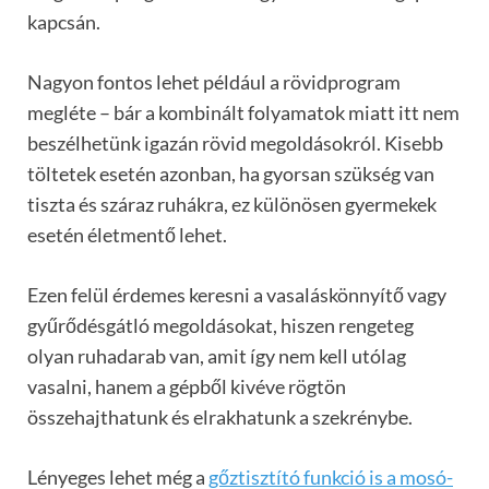
kapcsán.
Nagyon fontos lehet például a rövidprogram
megléte – bár a kombinált folyamatok miatt itt nem
beszélhetünk igazán rövid megoldásokról. Kisebb
töltetek esetén azonban, ha gyorsan szükség van
tiszta és száraz ruhákra, ez különösen gyermekek
esetén életmentő lehet.
Ezen felül érdemes keresni a vasaláskönnyítő vagy
gyűrődésgátló megoldásokat, hiszen rengeteg
olyan ruhadarab van, amit így nem kell utólag
vasalni, hanem a gépből kivéve rögtön
összehajthatunk és elrakhatunk a szekrénybe.
Lényeges lehet még a
gőztisztító funkció is a mosó-