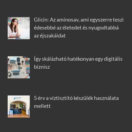
Glicin: Az aminosav, ami egyszerre teszi
édesebbé az életedet és nyugodtabbá
az éjszakáidat
Így skálázható hatékonyan egy digitális
biznisz
5 érv a víztisztító készülék használata
mellett