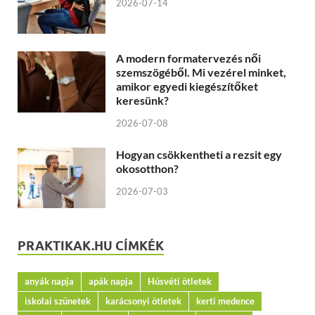
2026-07-14
A modern formatervezés női
szemszögéből. Mi vezérel minket,
amikor egyedi kiegészítőket
keresünk?
2026-07-08
Hogyan csökkentheti a rezsit egy
okosotthon?
2026-07-03
PRAKTIKAK.HU CÍMKÉK
anyák napja
apák napja
Húsvéti ötletek
iskolai szünetek
karácsonyi ötletek
kerti medence