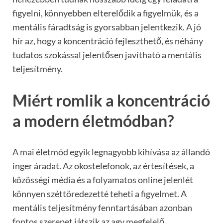
figyelni, könnyebben elterelődik a figyelmük, és a
mentális fáradtság is gyorsabban jelentkezik. A jó
hír az, hogy a koncentráció fejleszthető, és néhány
tudatos szokással jelentősen javítható a mentális
teljesítmény.
Miért romlik a koncentráció
a modern életmódban?
A mai életmód egyik legnagyobb kihívása az állandó
inger áradat. Az okostelefonok, az értesítések, a
közösségi média és a folyamatos online jelenlét
könnyen széttöredezetté teheti a figyelmet. A
mentális teljesítmény fenntartásában azonban
fontos szerepet játszik az agy megfelelő