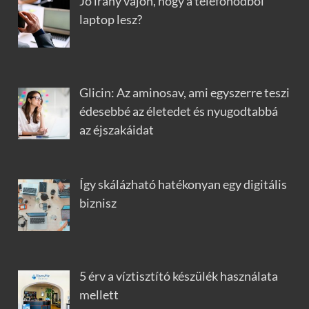
Jó irány vajon, hogy a telefonodból
laptop lesz?
Glicin: Az aminosav, ami egyszerre teszi
édesebbé az életedet és nyugodtabbá
az éjszakáidat
Így skálázható hatékonyan egy digitális
biznisz
5 érv a víztisztító készülék használata
mellett