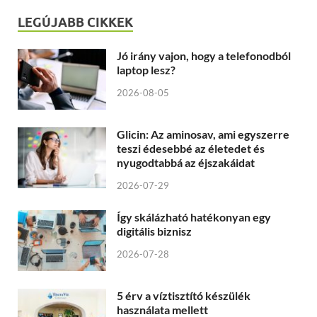
LEGÚJABB CIKKEK
Jó irány vajon, hogy a telefonodból
laptop lesz?
2026-08-05
Glicin: Az aminosav, ami egyszerre
teszi édesebbé az életedet és
nyugodtabbá az éjszakáidat
2026-07-29
Így skálázható hatékonyan egy
digitális biznisz
2026-07-28
5 érv a víztisztító készülék
használata mellett