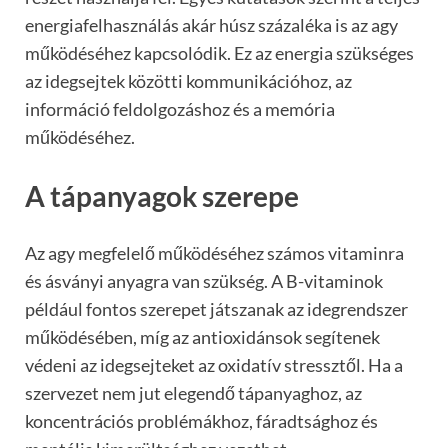
energiafelhasználás akár húsz százaléka is az agy
működéséhez kapcsolódik. Ez az energia szükséges
az idegsejtek közötti kommunikációhoz, az
információ feldolgozáshoz és a memória
működéséhez.
A tápanyagok szerepe
Az agy megfelelő működéséhez számos vitaminra
és ásványi anyagra van szükség. A B-vitaminok
például fontos szerepet játszanak az idegrendszer
működésében, míg az antioxidánsok segítenek
védeni az idegsejteket az oxidatív stressztől. Ha a
szervezet nem jut elegendő tápanyaghoz, az
koncentrációs problémákhoz, fáradtsághoz és