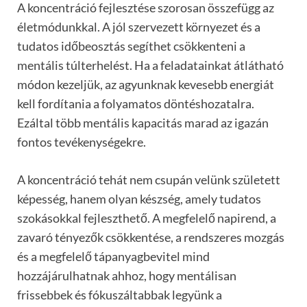
A koncentráció fejlesztése szorosan összefügg az
életmódunkkal. A jól szervezett környezet és a
tudatos időbeosztás segíthet csökkenteni a
mentális túlterhelést. Ha a feladatainkat átlátható
módon kezeljük, az agyunknak kevesebb energiát
kell fordítania a folyamatos döntéshozatalra.
Ezáltal több mentális kapacitás marad az igazán
fontos tevékenységekre.
A koncentráció tehát nem csupán velünk született
képesség, hanem olyan készség, amely tudatos
szokásokkal fejleszthető. A megfelelő napirend, a
zavaró tényezők csökkentése, a rendszeres mozgás
és a megfelelő tápanyagbevitel mind
hozzájárulhatnak ahhoz, hogy mentálisan
frissebbek és fókuszáltabbak legyünk a