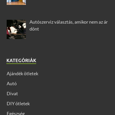
Autószerviz választás, amikor nem az ár
dönt
KATEGÓRIÁK
Ajándék ötletek
Autó
Divat
DIY ötletek
Egészség