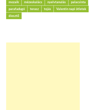
mozaik
mézeskalács
nyelvtanulás
palacsinta
parafadugó
terasz
tojás
Valentin napi ötletek
élesztő