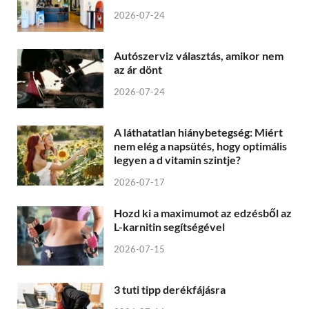
2026-07-24
Autószerviz választás, amikor nem
az ár dönt
2026-07-24
A láthatatlan hiánybetegség: Miért
nem elég a napsütés, hogy optimális
legyen a d vitamin szintje?
2026-07-17
Hozd ki a maximumot az edzésből az
L-karnitin segítségével
2026-07-15
3 tuti tipp derékfájásra