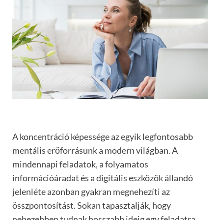
A koncentráció képessége az egyik legfontosabb
mentális erőforrásunk a modern világban. A
mindennapi feladatok, a folyamatos
információáradat és a digitális eszközök állandó
jelenléte azonban gyakran megnehezíti az
összpontosítást. Sokan tapasztalják, hogy
nehezebben tudnak hosszabb ideig egy feladatra