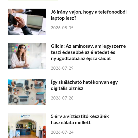
Jó irány vajon, hogy a telefonodból
laptop lesz?
2026-08-05
Glicin: Az aminosav, ami egyszerre
teszi édesebbé az életedet és
nyugodtabbá az éjszakáidat
2026-07-29
Így skálázható hatékonyan egy
digitális biznisz
2026-07-28
5 érv a víztisztító készülék
használata mellett
2026-07-24