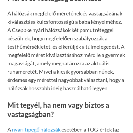
A hálózsák megfelelő méretének és vastagságának
kiválasztása kulcsfontosságú a baba kényelméhez.
A Cseppke nyári hálózsákok két pamutréteggel
készülnek, hogy megfelelően szabályozzák a
testhőmérsékletet, és elkerüljék a túlmelegedést. A
megfelelő méret kiválasztásához mérd le a gyermek
magasságát, amely meghatározza az aktuális
ruhaméretét. Mivel a kicsik gyorsabban nőnek,
érdemes egy mérettel nagyobbat választani, hogy a
hálózsák hosszabb ideig használható legyen.
Mit tegyél, ha nem vagy biztos a
vastagságban?
A
nyári tipegő hálózsák
esetében a TOG-érték (az