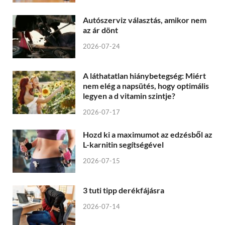
Autószerviz választás, amikor nem
az ár dönt
2026-07-24
A láthatatlan hiánybetegség: Miért
nem elég a napsütés, hogy optimális
legyen a d vitamin szintje?
2026-07-17
Hozd ki a maximumot az edzésből az
L-karnitin segítségével
2026-07-15
3 tuti tipp derékfájásra
2026-07-14