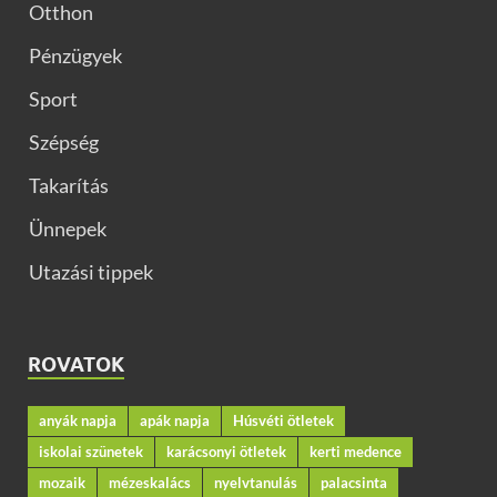
Otthon
Pénzügyek
Sport
Szépség
Takarítás
Ünnepek
Utazási tippek
ROVATOK
anyák napja
apák napja
Húsvéti ötletek
iskolai szünetek
karácsonyi ötletek
kerti medence
mozaik
mézeskalács
nyelvtanulás
palacsinta