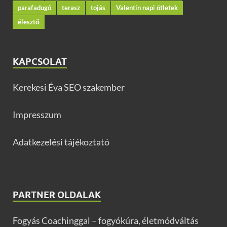
parafadugó
terasz
tojás
Valentin napi ötletek
élesztő
KAPCSOLAT
Kerekesi Éva SEO szakember
Impresszum
Adatkezelési tájékoztató
PARTNER OLDALAK
Fogyás Coachinggal – fogyókúra, életmódváltás