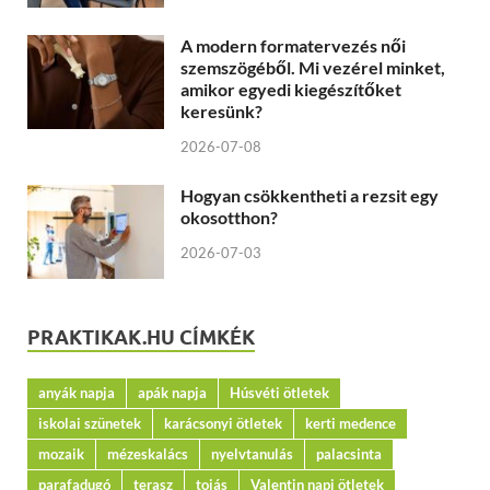
A modern formatervezés női
szemszögéből. Mi vezérel minket,
amikor egyedi kiegészítőket
keresünk?
2026-07-08
Hogyan csökkentheti a rezsit egy
okosotthon?
2026-07-03
PRAKTIKAK.HU CÍMKÉK
anyák napja
apák napja
Húsvéti ötletek
iskolai szünetek
karácsonyi ötletek
kerti medence
mozaik
mézeskalács
nyelvtanulás
palacsinta
parafadugó
terasz
tojás
Valentin napi ötletek