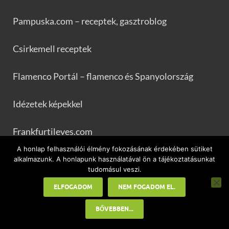
Pampuska.com – receptek, gasztroblog
Csirkemell receptek
Flamenco Portál – flamenco és Spanyolország
Idézetek képekkel
Frankfurtileves.com
A honlap felhasználói élmény fokozásának érdekében sütiket
Unnepnapok.com
alkalmazunk. A honlapunk használatával ön a tájékoztatásunkat
tudomásul veszi.
muszaj.com
ELFOGADOM
NEM FOGADOM EL.
BŐVEBBEN...
Állatnevek