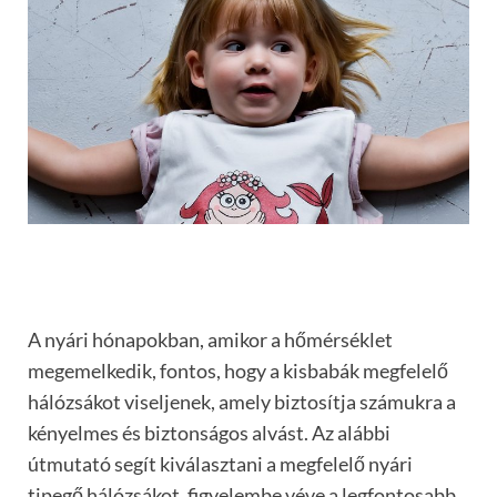
A nyári hónapokban, amikor a hőmérséklet
megemelkedik, fontos, hogy a kisbabák megfelelő
hálózsákot viseljenek, amely biztosítja számukra a
kényelmes és biztonságos alvást. Az alábbi
útmutató segít kiválasztani a megfelelő nyári
tipegő hálózsákot, figyelembe véve a legfontosabb