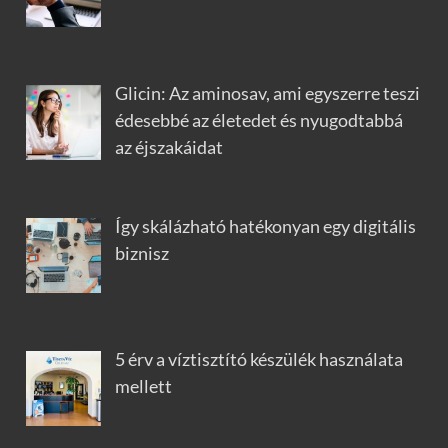
Glicin: Az aminosav, ami egyszerre teszi
édesebbé az életedet és nyugodtabbá
az éjszakáidat
Így skálázható hatékonyan egy digitális
biznisz
5 érv a víztisztító készülék használata
mellett