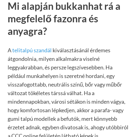
Mi alapján bukkanhat rá a
megfelelő fazonra és
anyagra?
A
telitalpú szandál
kiválasztásánál érdemes
átgondolnia, milyen alkalmakra viselné
leggyakrabban, és persze legszívesebben. Ha
például munkahelyen is szeretné hordani, egy
visszafogottabb, neutrális színű, bőr vagy műbőr
változat tökéletes társsá válhat. Ha a
mindennapokban, városi sétákon is minden vágya,
hogy komfortosan lépkedjen, akkor a parafa- vagy
gumi talpú modellek a befutók, mert könnyebb
érzetet adnak, egyben divatosak is, ahogy utóbbiról
a CCC online felületén látható képek is