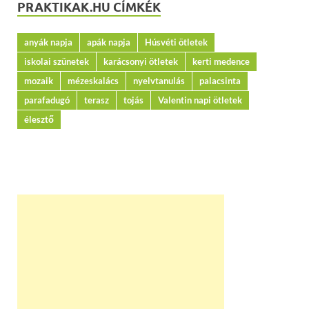
PRAKTIKAK.HU CÍMKÉK
anyák napja
apák napja
Húsvéti ötletek
iskolai szünetek
karácsonyi ötletek
kerti medence
mozaik
mézeskalács
nyelvtanulás
palacsinta
parafadugó
terasz
tojás
Valentin napi ötletek
élesztő