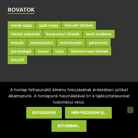
ROVATOK
anyák napja
apák napja
Húsvéti ötletek
iskolai szünetek
karácsonyi ötletek
kerti medence
mozaik
mézeskalács
nyelvtanulás
palacsinta
parafadugó
terasz
tojás
Valentin napi ötletek
élesztő
KAPCSOLAT
A honlap felhasználói élmény fokozásának érdekében sütiket
alkalmazunk. A honlapunk használatával ön a tájékoztatásunkat
Kerekesi Éva SEO szakember
tudomásul veszi.
ELFOGADOM
NEM FOGADOM EL.
Impresszum
BŐVEBBEN...
Adatkezelési tájékoztató