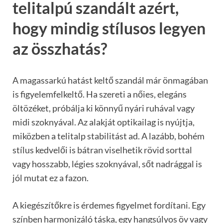
telitalpú szandált azért,
hogy mindig stílusos legyen
az összhatás?
A magassarkú hatást keltő szandál már önmagában
is figyelemfelkeltő. Ha szereti a nőies, elegáns
öltözéket, próbálja ki könnyű nyári ruhával vagy
midi szoknyával. Az alakját optikailag is nyújtja,
miközben a telitalp stabilitást ad. A lazább, bohém
stílus kedvelői is bátran viselhetik rövid sorttal
vagy hosszabb, légies szoknyával, sőt nadrággal is
jól mutat ez a fazon.
A kiegészítőkre is érdemes figyelmet fordítani. Egy
színben harmonizáló táska, egy hangsúlyos öv vagy