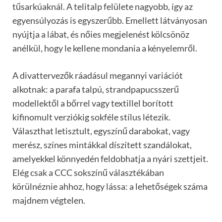
tűsarkúaknál. A telitalp felülete nagyobb, így az
egyensúlyozás is egyszerűbb. Emellett látványosan
nyújtja a lábat, és nőies megjelenést kölcsönöz
anélkül, hogy le kellene mondania a kényelemről.
A divattervezők ráadásul megannyi variációt
alkotnak: a parafa talpú, strandpapucsszerű
modellektől a bőrrel vagy textillel borított
kifinomult verziókig sokféle stílus létezik.
Választhat letisztult, egyszínű darabokat, vagy
merész, színes mintákkal díszített szandálokat,
amelyekkel könnyedén feldobhatja a nyári szettjeit.
Elég csak a CCC sokszínű választékában
körülnéznie ahhoz, hogy lássa: a lehetőségek száma
majdnem végtelen.