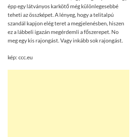
épp egy látványos karkötő még különlegesebbé
teheti az összképet. A lényeg, hogy a telitalpú
szandál kapjon elég teret a megjelenésben, hiszen
ez a lábbeli igazán megérdemli a főszerepet. No
meg egy kis rajongást. Vagy inkább sok rajongást.
kép: ccc.eu