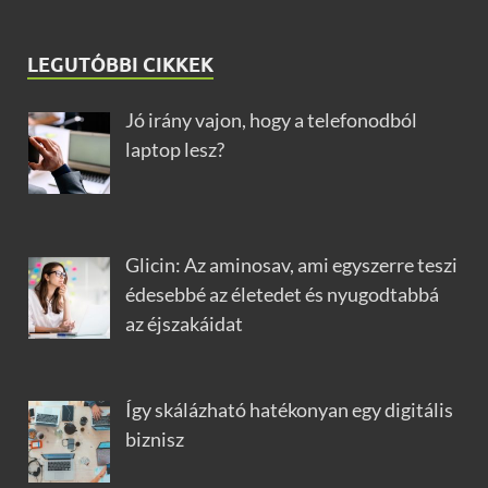
LEGUTÓBBI CIKKEK
Jó irány vajon, hogy a telefonodból
laptop lesz?
Glicin: Az aminosav, ami egyszerre teszi
édesebbé az életedet és nyugodtabbá
az éjszakáidat
Így skálázható hatékonyan egy digitális
biznisz