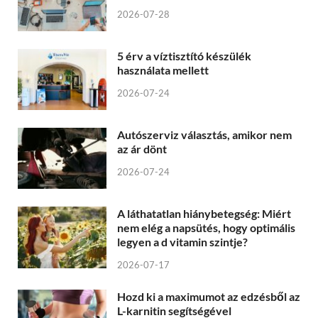
2026-07-28
5 érv a víztisztító készülék
használata mellett
2026-07-24
Autószerviz választás, amikor nem
az ár dönt
2026-07-24
A láthatatlan hiánybetegség: Miért
nem elég a napsütés, hogy optimális
legyen a d vitamin szintje?
2026-07-17
Hozd ki a maximumot az edzésből az
L-karnitin segítségével