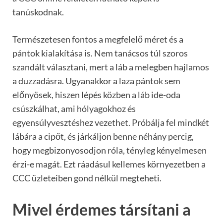
tanúskodnak.
Természetesen fontos a megfelelő méret és a
pántok kialakítása is. Nem tanácsos túl szoros
szandált választani, mert a láb a melegben hajlamos
a duzzadásra. Ugyanakkor a laza pántok sem
előnyösek, hiszen lépés közben a láb ide-oda
csúszkálhat, ami hólyagokhoz és
egyensúlyvesztéshez vezethet. Próbálja fel mindkét
lábára a cipőt, és járkáljon benne néhány percig,
hogy megbizonyosodjon róla, tényleg kényelmesen
érzi-e magát. Ezt ráadásul kellemes környezetben a
CCC üzleteiben gond nélkül megteheti.
Mivel érdemes társítani a