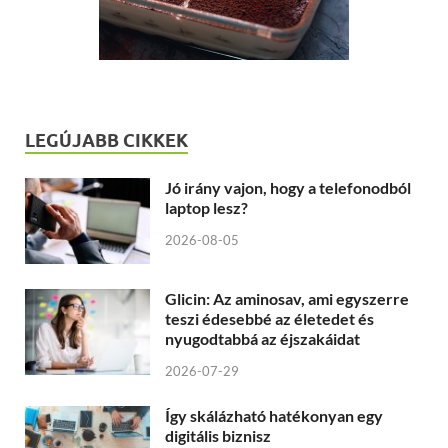
LEGÚJABB CIKKEK
Jó irány vajon, hogy a telefonodból
laptop lesz?
2026-08-05
Glicin: Az aminosav, ami egyszerre
teszi édesebbé az életedet és
nyugodtabbá az éjszakáidat
2026-07-29
Így skálázható hatékonyan egy
digitális biznisz