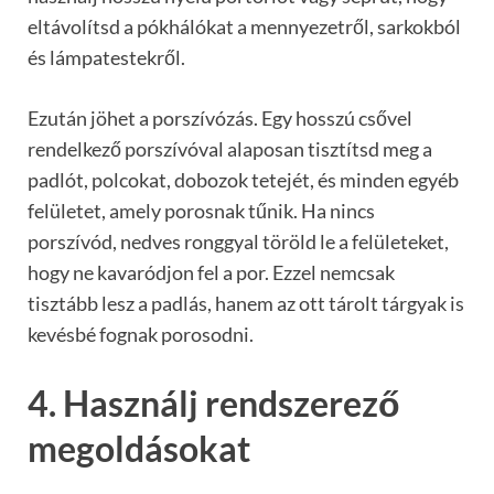
eltávolítsd a pókhálókat a mennyezetről, sarkokból
és lámpatestekről.
Ezután jöhet a porszívózás. Egy hosszú csővel
rendelkező porszívóval alaposan tisztítsd meg a
padlót, polcokat, dobozok tetejét, és minden egyéb
felületet, amely porosnak tűnik. Ha nincs
porszívód, nedves ronggyal töröld le a felületeket,
hogy ne kavaródjon fel a por. Ezzel nemcsak
tisztább lesz a padlás, hanem az ott tárolt tárgyak is
kevésbé fognak porosodni.
4. Használj rendszerező
megoldásokat