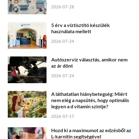
2026-07-28
5 érv a víztisztító készülék
használata mellett
2026-07-24
Autószerviz választás, amikor nem
az ár dönt
2026-07-24
A láthatatlan hiánybetegség: Miért
nem elég a napsütés, hogy optimális
legyen a d vitamin szintje?
2026-07-17
Hozd ki a maximumot az edzésből az
L-karnitin segítségével