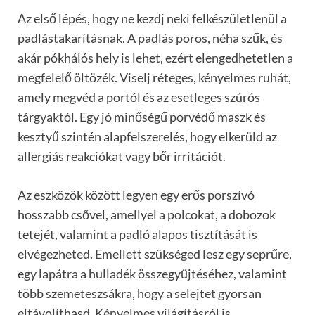
Az első lépés, hogy ne kezdj neki felkészületlenül a
padlástakarításnak. A padlás poros, néha szűk, és
akár pókhálós hely is lehet, ezért elengedhetetlen a
megfelelő öltözék. Viselj réteges, kényelmes ruhát,
amely megvéd a portól és az esetleges szúrós
tárgyaktól. Egy jó minőségű porvédő maszk és
kesztyű szintén alapfelszerelés, hogy elkerüld az
allergiás reakciókat vagy bőr irritációt.
Az eszközök között legyen egy erős porszívó
hosszabb csővel, amellyel a polcokat, a dobozok
tetejét, valamint a padló alapos tisztítását is
elvégezheted. Emellett szükséged lesz egy seprűre,
egy lapátra a hulladék összegyűjtéséhez, valamint
több szemeteszsákra, hogy a selejtet gyorsan
eltávolíthasd. Kényelmes világításról is