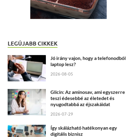
LEGÚJABB CIKKEK
Jó irány vajon, hogy a telefonodból
laptop lesz?
2026-08-05
Glicin: Az aminosav, ami egyszerre
teszi édesebbé az életedet és
nyugodtabbá az éjszakáidat
2026-07-29
Így skálázható hatékonyan egy
digitális biznisz