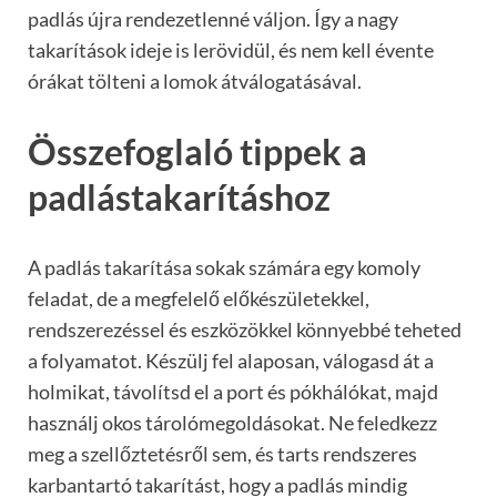
padlás újra rendezetlenné váljon. Így a nagy
takarítások ideje is lerövidül, és nem kell évente
órákat tölteni a lomok átválogatásával.
Összefoglaló tippek a
padlástakarításhoz
A padlás takarítása sokak számára egy komoly
feladat, de a megfelelő előkészületekkel,
rendszerezéssel és eszközökkel könnyebbé teheted
a folyamatot. Készülj fel alaposan, válogasd át a
holmikat, távolítsd el a port és pókhálókat, majd
használj okos tárolómegoldásokat. Ne feledkezz
meg a szellőztetésről sem, és tarts rendszeres
karbantartó takarítást, hogy a padlás mindig