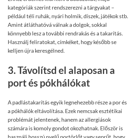
kategóriák szerint rendszerezni a tárgyakat –
például téli ruhák, nyári holmik, díszek, játékok stb.
Amint átláthatóvá válnak a dolgok, sokkal
könnyebb lesz a további rendrakás és a takarítás.
Használj feliratokat, címkéket, hogy később se
kelljen újra keresgélned.
3. Távolítsd el alaposan a
port és pókhálókat
A padlástakarítás egyik legnehezebb része a por és
a pókhálók eltávolítása. Ezek nemcsak esztétikai
problémát jelentenek, hanem az allergiások
számára is komoly gondot okozhatnak. Először is
használj hosszú nyelű portörlőt vagy seprűt, hogy