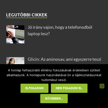
LEGUTÓBBI CIKKEK
Jó irány vajon, hogy a telefonodból
laptop lesz?
Glicin: Az aminosav, ami egyszerre teszi
édesebbé az életedet és nyugodtabbá
A honlap felhasználói élmény fokozásának érdekében sütiket
az éjszakáidat
alkalmazunk. A honlapunk használatával ön a tájékoztatásunkat
tudomásul veszi.
ELFOGADOM
NEM FOGADOM EL.
Így skálázható hatékonyan egy digitális
biznisz
BŐVEBBEN...