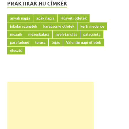
PRAKTIKAK.HU CÍMKÉK
anyák napja
apák napja
Húsvéti ötletek
iskolai szünetek
karácsonyi ötletek
kerti medence
mozaik
mézeskalács
nyelvtanulás
palacsinta
parafadugó
terasz
tojás
Valentin napi ötletek
élesztő