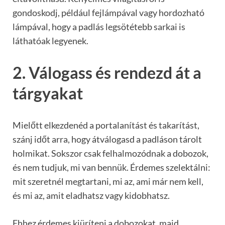
gondoskodj, például fejlámpával vagy hordozható
lámpával, hogy a padlás legsötétebb sarkai is
láthatóak legyenek.
2. Válogass és rendezd át a
tárgyakat
Mielőtt elkezdenéd a portalanítást és takarítást,
szánj időt arra, hogy átválogasd a padláson tárolt
holmikat. Sokszor csak felhalmozódnak a dobozok,
és nem tudjuk, mi van bennük. Érdemes szelektálni:
mit szeretnél megtartani, mi az, ami már nem kell,
és mi az, amit eladhatsz vagy kidobhatsz.
Ehhez érdemes kiüríteni a dobozokat, majd