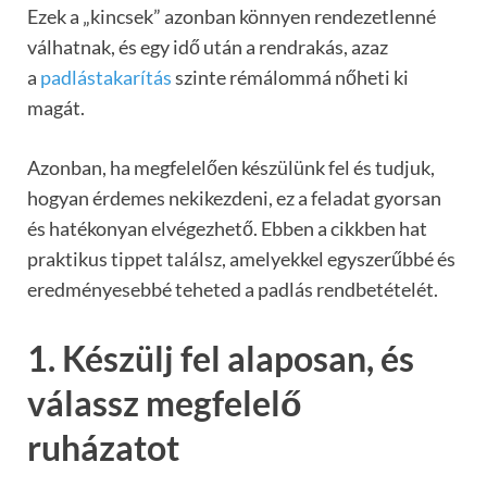
Ezek a „kincsek” azonban könnyen rendezetlenné
válhatnak, és egy idő után a rendrakás, azaz
a
padlástakarítás
szinte rémálommá nőheti ki
magát.
Azonban, ha megfelelően készülünk fel és tudjuk,
hogyan érdemes nekikezdeni, ez a feladat gyorsan
és hatékonyan elvégezhető. Ebben a cikkben hat
praktikus tippet találsz, amelyekkel egyszerűbbé és
eredményesebbé teheted a padlás rendbetételét.
1. Készülj fel alaposan, és
válassz megfelelő
ruházatot