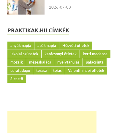
2026-07-03
PRAKTIKAK.HU CÍMKÉK
anyák napja
apák napja
Húsvéti ötletek
iskolai szünetek
karácsonyi ötletek
kerti medence
mozaik
mézeskalács
nyelvtanulás
palacsinta
parafadugó
terasz
tojás
Valentin napi ötletek
élesztő