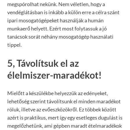
megspórolhat nekünk. Nem véletlen, hogy a
vendéglátásban is inkább a külön erre a célra szánt
ipari mosogatógépeket használják a humán
munkaerő helyett. Ezért most folytassuk a jó
tanácsok sorát néhány mosogatógép használati
tippel.
5, Távolítsuk el az
élelmiszer-maradékot!
Mielőtt a készülékbe helyezzük az edényeket,
lehetőség szerint távolítsunk el minden maradékot
róluk, illetve az evőeszközökről. Ez többek között
azért is praktikus, mert így egy esetleges dugulást is
megelőzhetünk, ami gépben maradt ételmaradékok