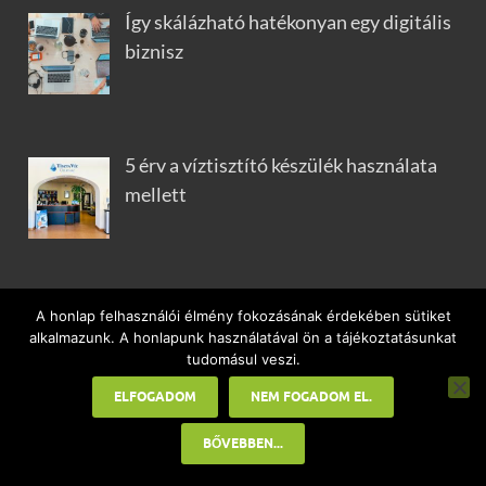
Így skálázható hatékonyan egy digitális
biznisz
5 érv a víztisztító készülék használata
mellett
Autószerviz választás, amikor nem az ár
A honlap felhasználói élmény fokozásának érdekében sütiket
dönt
alkalmazunk. A honlapunk használatával ön a tájékoztatásunkat
tudomásul veszi.
ELFOGADOM
NEM FOGADOM EL.
BŐVEBBEN...
KATEGÓRIÁK