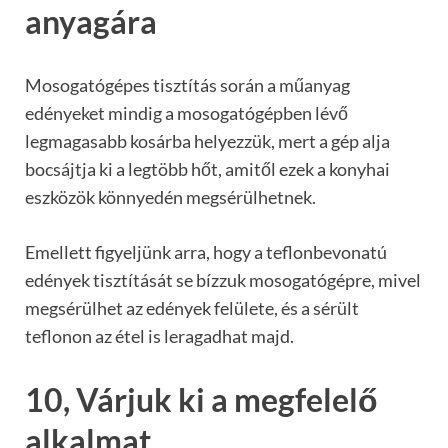
anyagára
Mosogatógépes tisztítás során a műanyag
edényeket mindig a mosogatógépben lévő
legmagasabb kosárba helyezzük, mert a gép alja
bocsájtja ki a legtöbb hőt, amitől ezek a konyhai
eszközök könnyedén megsérülhetnek.
Emellett figyeljünk arra, hogy a teflonbevonatú
edények tisztítását se bízzuk mosogatógépre, mivel
megsérülhet az edények felülete, és a sérült
teflonon az étel is leragadhat majd.
10, Várjuk ki a megfelelő
alkalmat