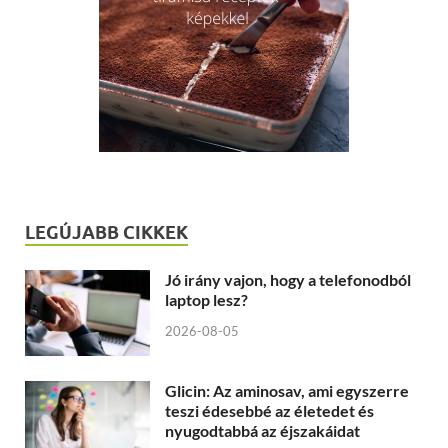
LEGÚJABB CIKKEK
Jó irány vajon, hogy a telefonodból
laptop lesz?
2026-08-05
Glicin: Az aminosav, ami egyszerre
teszi édesebbé az életedet és
nyugodtabbá az éjszakáidat