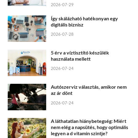
2026-07-29
Így skálázható hatékonyan egy
digitális biznisz
2026-07-28
5 érv a víztisztító készülék
használata mellett
2026-07-24
Autószerviz választás, amikor nem
az ár dönt
2026-07-24
A láthatatlan hiánybetegség: Miért
nem elég a napsütés, hogy optimális
legyen a d vitamin szintje?