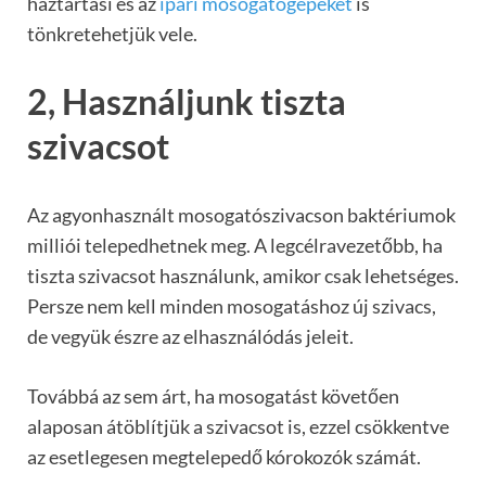
háztartási és az
ipari mosogatógépeket
is
tönkretehetjük vele.
2, Használjunk tiszta
szivacsot
Az agyonhasznált mosogatószivacson baktériumok
milliói telepedhetnek meg. A legcélravezetőbb, ha
tiszta szivacsot használunk, amikor csak lehetséges.
Persze nem kell minden mosogatáshoz új szivacs,
de vegyük észre az elhasználódás jeleit.
Továbbá az sem árt, ha mosogatást követően
alaposan átöblítjük a szivacsot is, ezzel csökkentve
az esetlegesen megtelepedő kórokozók számát.