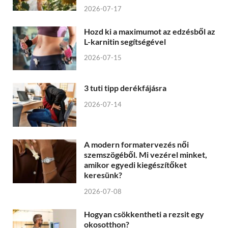
2026-07-17
Hozd ki a maximumot az edzésből az
L-karnitin segítségével
2026-07-15
3 tuti tipp derékfájásra
2026-07-14
A modern formatervezés női
szemszögéből. Mi vezérel minket,
amikor egyedi kiegészítőket
keresünk?
2026-07-08
Hogyan csökkentheti a rezsit egy
okosotthon?