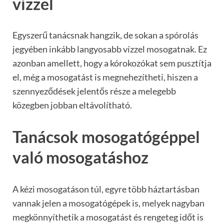
vízzel
Egyszerű tanácsnak hangzik, de sokan a spórolás
jegyében inkább langyosabb vízzel mosogatnak. Ez
azonban amellett, hogy a kórokozókat sem pusztítja
el, még a mosogatást is megnehezítheti, hiszen a
szennyeződések jelentős része a melegebb
közegben jobban eltávolítható.
Tanácsok mosogatógéppel
való mosogatáshoz
A kézi mosogatáson túl, egyre több háztartásban
vannak jelen a mosogatógépek is, melyek nagyban
megkönnyíthetik a mosogatást és rengeteg időt is