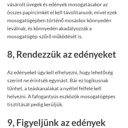
vásárolt üvegek és edények mosogatásakor az
összes papírcímkét el kell távolítanunk, mivel ezek
mosogatógépben történő mosáskor könnyedén
leválnak, és könnyedén akadályozzák a
mosogatógép-szűrő működését is.
8, Rendezzük az edényeket
Az edényeket úgy kell elhelyezni, hogy lehetőség
szerint ne érintsék egymást. Bár ez logikusnak
tűnhet, a teáskanalakat a nyéllel felfelé kell
helyezni. A fafogantyús eszközök mosogatógépes
tisztítását pedig kerüljük.
9, Figyeljünk az edények