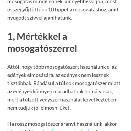
mosogatás mindenkinek könnyebbé váljon, most
összegyűjtöttünk 10 tippet a mosogatáshoz, amit
nyugodt szívvel ajánlhatunk.
1, Mértékkel a
mosogatószerrel
Attól, hogy több mosogatószert használunk el az
edények elmosására, az edények nem lesznek
tisztábbak. Ráadásul a túl sok mosogatószer miatt
az edények könnyen maradhatnak homályosak,
mert a túlzott vegyszer használat következtében
nem tudjuk jól elmosni őket.
Ha rossz mosogatószer arányt használunk, akkor