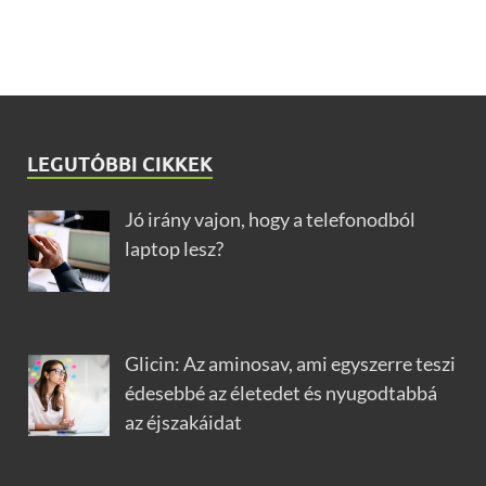
LEGUTÓBBI CIKKEK
Jó irány vajon, hogy a telefonodból
laptop lesz?
Glicin: Az aminosav, ami egyszerre teszi
édesebbé az életedet és nyugodtabbá
az éjszakáidat