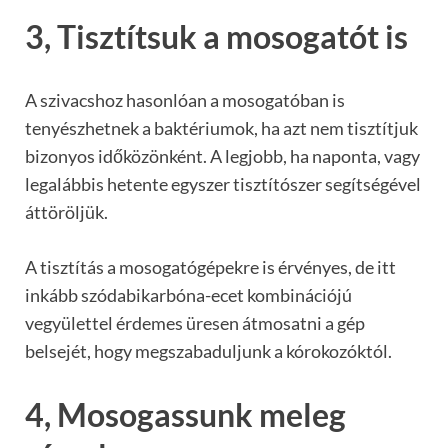
3, Tisztítsuk a mosogatót is
A szivacshoz hasonlóan a mosogatóban is
tenyészhetnek a baktériumok, ha azt nem tisztítjuk
bizonyos időközönként. A legjobb, ha naponta, vagy
legalábbis hetente egyszer tisztítószer segítségével
áttöröljük.
A tisztítás a mosogatógépekre is érvényes, de itt
inkább szódabikarbóna-ecet kombinációjú
vegyülettel érdemes üresen átmosatni a gép
belsejét, hogy megszabaduljunk a kórokozóktól.
4, Mosogassunk meleg