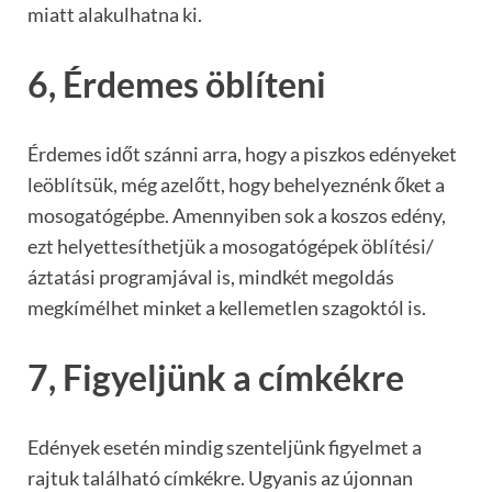
miatt alakulhatna ki.
6, Érdemes öblíteni
Érdemes időt szánni arra, hogy a piszkos edényeket
leöblítsük, még azelőtt, hogy behelyeznénk őket a
mosogatógépbe. Amennyiben sok a koszos edény,
ezt helyettesíthetjük a mosogatógépek öblítési/
áztatási programjával is, mindkét megoldás
megkímélhet minket a kellemetlen szagoktól is.
7, Figyeljünk a címkékre
Edények esetén mindig szenteljünk figyelmet a
rajtuk található címkékre. Ugyanis az újonnan