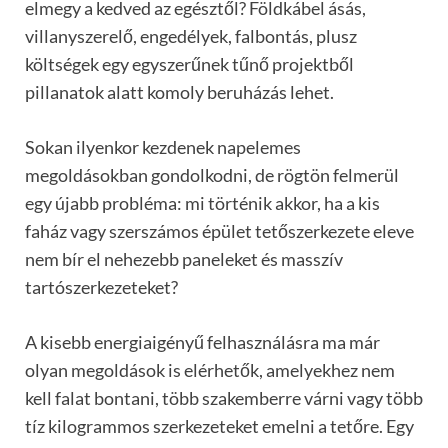
elmegy a kedved az egésztől? Földkábel ásás,
villanyszerelő, engedélyek, falbontás, plusz
költségek egy egyszerűnek tűnő projektből
pillanatok alatt komoly beruházás lehet.
Sokan ilyenkor kezdenek napelemes
megoldásokban gondolkodni, de rögtön felmerül
egy újabb probléma: mi történik akkor, ha a kis
faház vagy szerszámos épület tetőszerkezete eleve
nem bír el nehezebb paneleket és masszív
tartószerkezeteket?
A kisebb energiaigényű felhasználásra ma már
olyan megoldások is elérhetők, amelyekhez nem
kell falat bontani, több szakemberre várni vagy több
tíz kilogrammos szerkezeteket emelni a tetőre. Egy