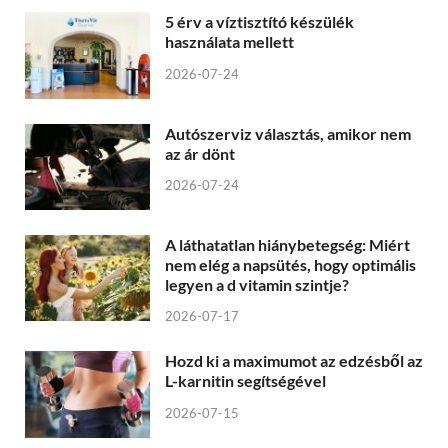
5 érv a víztisztító készülék
használata mellett
2026-07-24
Autószerviz választás, amikor nem
az ár dönt
2026-07-24
A láthatatlan hiánybetegség: Miért
nem elég a napsütés, hogy optimális
legyen a d vitamin szintje?
2026-07-17
Hozd ki a maximumot az edzésből az
L-karnitin segítségével
2026-07-15