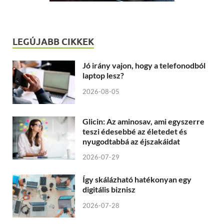
LEGÚJABB CIKKEK
Jó irány vajon, hogy a telefonodból
laptop lesz?
2026-08-05
Glicin: Az aminosav, ami egyszerre
teszi édesebbé az életedet és
nyugodtabbá az éjszakáidat
2026-07-29
Így skálázható hatékonyan egy
digitális biznisz
2026-07-28