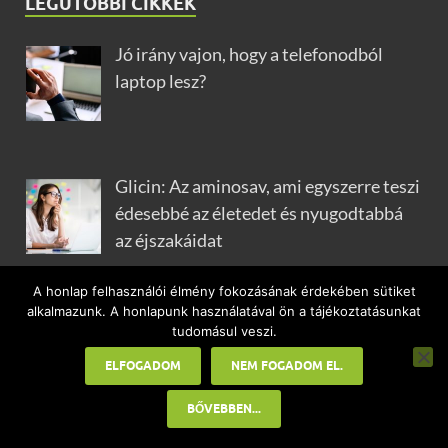
LEGUTÓBBI CIKKEK
Jó irány vajon, hogy a telefonodból
laptop lesz?
Glicin: Az aminosav, ami egyszerre teszi
édesebbé az életedet és nyugodtabbá
az éjszakáidat
A honlap felhasználói élmény fokozásának érdekében sütiket
alkalmazunk. A honlapunk használatával ön a tájékoztatásunkat
Így skálázható hatékonyan egy digitális
tudomásul veszi.
biznisz
ELFOGADOM
NEM FOGADOM EL.
BŐVEBBEN...