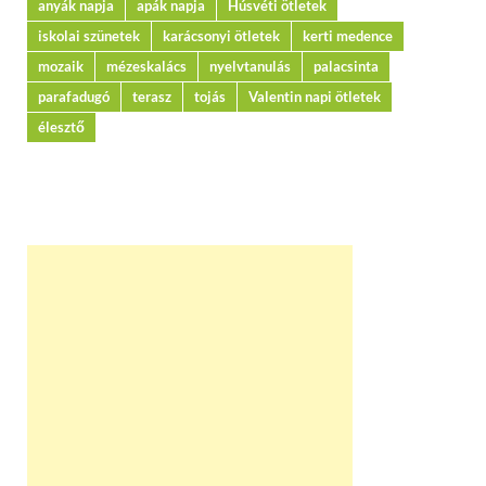
anyák napja
apák napja
Húsvéti ötletek
iskolai szünetek
karácsonyi ötletek
kerti medence
mozaik
mézeskalács
nyelvtanulás
palacsinta
parafadugó
terasz
tojás
Valentin napi ötletek
élesztő