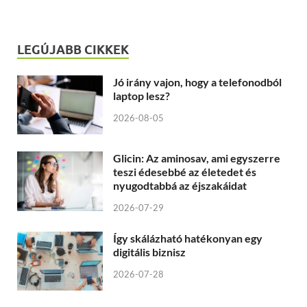
LEGÚJABB CIKKEK
Jó irány vajon, hogy a telefonodból
laptop lesz?
2026-08-05
Glicin: Az aminosav, ami egyszerre
teszi édesebbé az életedet és
nyugodtabbá az éjszakáidat
2026-07-29
Így skálázható hatékonyan egy
digitális biznisz
2026-07-28