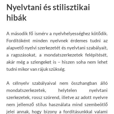
Nyelvtani
é
s stilisztikai
hibák
A második fő ism
é
rv a nyelvhelyess
é
ghez k
ö
tődik.
Fordít
ó
k
é
nt minden nyelvnek
é
rdemes tudni az
alapvető nyelvi szerkezet
é
t
é
s nyelvtani szabályait,
a ragozásokat, a mondatszerkezetek fel
é
pít
é
s
é
t,
akár m
é
g a szlengeket is – hiszen soha nem lehet
tudni mikor van rájuk szüks
é
g.
A c
é
lnyelv szabályaival nem
ö
sszhangban álló
mondatszerkezetek, helytelen nyelvtani
szerkezetek, rossz sz
ó
rend, illetve az adott nyelvre
nem jellemző stílus használata mind szembe
ö
tlő
jelei annak, hogy bizony a fordításunkkal valami