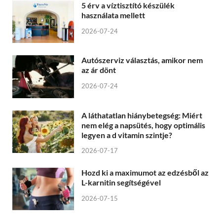
5 érv a víztisztító készülék
használata mellett
2026-07-24
Autószerviz választás, amikor nem
az ár dönt
2026-07-24
A láthatatlan hiánybetegség: Miért
nem elég a napsütés, hogy optimális
legyen a d vitamin szintje?
2026-07-17
Hozd ki a maximumot az edzésből az
L-karnitin segítségével
2026-07-15