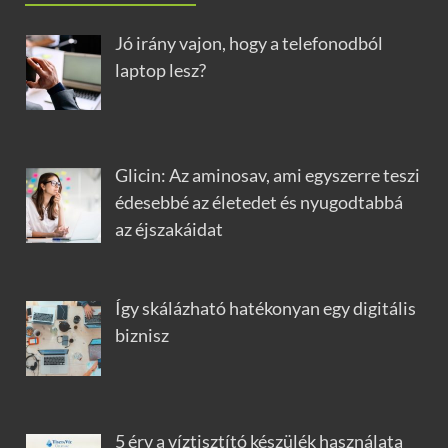
Jó irány vajon, hogy a telefonodból
laptop lesz?
Glicin: Az aminosav, ami egyszerre teszi
édesebbé az életedet és nyugodtabbá
az éjszakáidat
Így skálázható hatékonyan egy digitális
biznisz
5 érv a víztisztító készülék használata