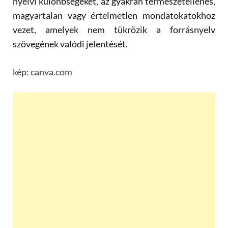
nyelvi kül
ö
nbs
é
geket, az gyakran term
é
szetellenes,
magyartalan vagy
é
rtelmetlen mondatokatokhoz
vezet, amelyek nem tükr
ö
zik a forrásnyelv
sz
ö
veg
é
nek val
ó
di jelent
é
s
é
t.
kép: canva.com