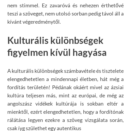
nem stimmel. Ez zavar
ó
v
á é
s nehezen
é
rthet
őv
é
teszi a sz
ö
veget, nem utolsó sorban pedig tá
vol
áll a
kívá
nt vé
geredm
é
nytő
l.
Kultur
ális kül
ö
nbs
é
gek
figyelmen kívül hagyása
A kulturális kül
ö
nbs
é
gek számbav
é
tele
é
s tisztelete
elengedhetetlen a mindennapi
é
letben, hát m
é
g a
fordítá
s ter
ület
é
n! P
é
dának okáért mivel az ázsiai
kultúra teljesen más, mint az eur
ó
pai, de mé
g az
angolszász vid
é
kek kultúrája is sokban elt
é
r a
mienktől, ez
é
rt elengedhetetlen, hogy a fordít
ó
nak
rálátása legyen ezekre a sz
ö
veg vizsgá
lata sor
án,
csak íyg születhet egy autentikus