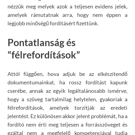
n
é
zz
ük meg melyek azok a teljesen evidens jelek,
amelyek rámutatnak arra, hogy nem
é
ppen a
legjobb minős
é
gű
ford
ítás
é
rt fizettünk.
Pontatlansá
g
é
s
“
f
é
lreford
ítások”
Att
ó
l fü
gg
ően, hova adjuk be az elk
é
szítendő
dokumentumainkat, ha rossz fordítást kapunk
cser
é
be, annak az egyik legáltalánosabb ism
é
rve,
hogy a sz
ö
veg tartalmilag helytelen, gyakoriak a
f
é
lreford
ítások, amelyek torzítják az eredeti
jelent
é
st. Ez kül
ö
n
ö
sen akkor jelent probl
é
mát, ha a
fordító nem
é
rti meg teljesen a forrássz
ö
veget
é
s
ezáltal nem a megfelelő kompetenciával tudja