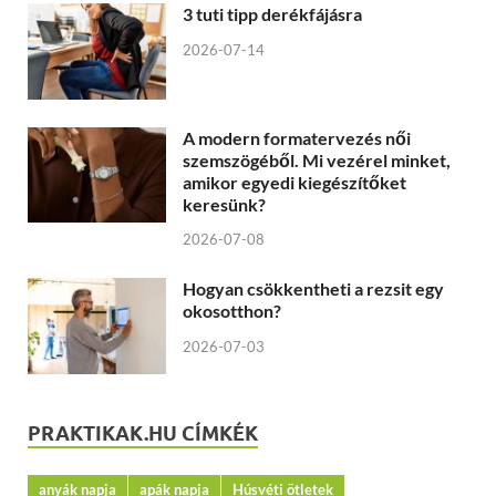
3 tuti tipp derékfájásra
2026-07-14
A modern formatervezés női
szemszögéből. Mi vezérel minket,
amikor egyedi kiegészítőket
keresünk?
2026-07-08
Hogyan csökkentheti a rezsit egy
okosotthon?
2026-07-03
PRAKTIKAK.HU CÍMKÉK
anyák napja
apák napja
Húsvéti ötletek