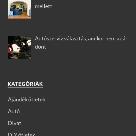
mellett
Autószerviz választás, amikor nem az ár
dönt
KATEGÓRIÁK
Ajándék ötletek
Autó
Divat
DIY ötletek