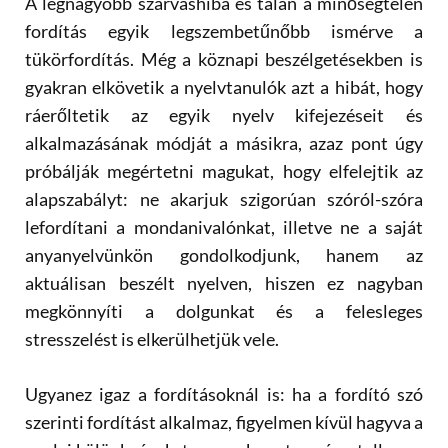
A legnagyobb szarvashiba
é
s tal
án a minős
é
gtelen
fordítás egyik legszembetűnőbb ism
é
rve a
t
ük
ö
rford
ítá
s. M
é
g a k
ö
znapi besz
é
lget
é
sekben is
gyakran elk
ö
vetik a nyelvtanul
ó
k azt a hibát, hogy
ráerőltetik az egyik nyelv kifejez
é
seit
é
s
alkalmazásának m
ó
dját a másikra, azaz pont úgy
pr
ó
bálják meg
é
rtetni magukat, hogy elfelejtik az
alapszabályt: ne akarjuk szigorúan sz
ó
r
ó
l-sz
ó
ra
lefordítani a mondanival
ó
nkat, illetve ne a saját
anyanyelvünk
ö
n gondolkodjunk, hanem az
aktuálisan besz
é
lt nyelven, hiszen ez nagyban
megk
ö
nnyíti a dolgunkat
é
s a felesleges
stresszel
é
st is elkerülhetjük vele.
Ugyanez igaz a fordításoknál is: ha a fordító szó
szerinti fordítást alkalmaz, figyelmen kívül hagyva a