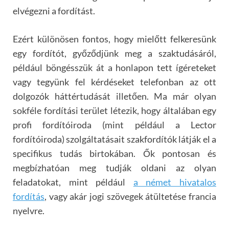
elv
é
gezni a fordítást.
Ez
é
rt kül
ö
n
ö
sen fontos, hogy mielőtt felkeresünk
egy fordít
ó
t, győződjünk meg a szaktudásár
ó
l,
p
é
ldául b
ö
ng
é
sszük át a honlapon tett íg
é
reteket
vagy tegyünk fel k
é
rd
é
seket telefonban az ott
dolgoz
ó
k h
átt
é
rtud
ását illető
en. Ma m
ár olyan
sokf
é
le ford
ítá
si ter
ü
let lé
tezik, hogy általában egy
profi fordítóiroda (mint például a Lector
fordítóiroda) szolgá
ltat
ásait szakfordít
ó
k látják el a
specifikus tudás birtokában. Ők pontosan és
megbízhatóan meg tudják oldani az olyan
feladatokat, mint például
a német hivatalos
fordítás
, vagy akár jogi szövegek átültetése francia
nyelvre.