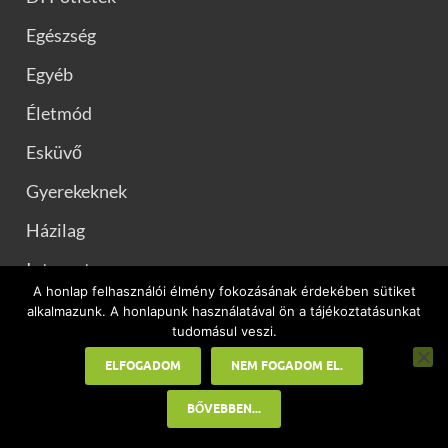
Egészség
Egyéb
Életmód
Esküvő
Gyerekeknek
Házilag
Internet
A honlap felhasználói élmény fokozásának érdekében sütiket
Iroda
alkalmazunk. A honlapunk használatával ön a tájékoztatásunkat
tudomásul veszi.
Kert
ELFOGADOM
NEM FOGADOM EL.
Kézműves ötletek
BŐVEBBEN...
Konyhai praktikák