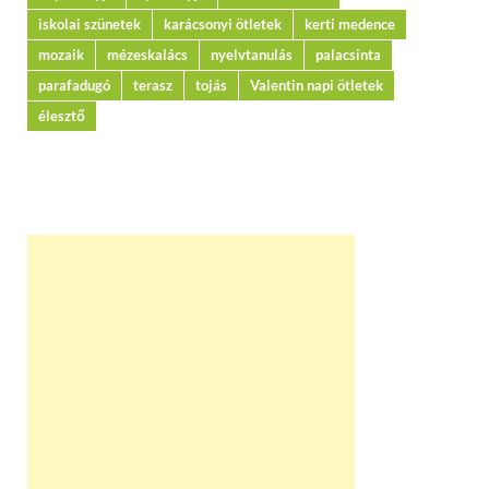
iskolai szünetek
karácsonyi ötletek
kerti medence
mozaik
mézeskalács
nyelvtanulás
palacsinta
parafadugó
terasz
tojás
Valentin napi ötletek
élesztő