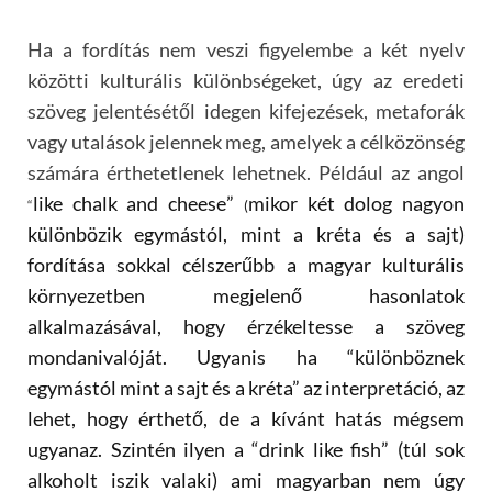
Ha a fordítás nem veszi figyelembe a k
é
t nyelv
k
ö
z
ö
tti kulturális kül
ö
nbs
é
geket, úgy az eredeti
sz
ö
veg jelent
é
s
é
től idegen kifejez
é
sek, metaforák
vagy utalások jelennek meg, amelyek a c
é
lk
ö
z
ö
ns
é
g
számára
é
rthetetlenek lehetnek. P
é
ldául az angol
like chalk and cheese
”
mikor k
é
t dolog nagyon
“
(
kül
ö
nb
ö
zik egymást
ó
l, mint a kr
é
ta
é
s a sajt)
fordítása sokkal c
é
lszerűbb a magyar kulturális
k
ö
rnyezetben megjelenő hasonlatok
alkalmazásával, hogy
é
rz
é
keltesse a sz
ö
veg
mondanival
ó
ját. Ugyanis ha
“
kül
ö
nb
ö
znek
egymást
ó
l mint a sajt
é
s a kr
é
ta” az interpretáci
ó
, az
lehet, hogy
é
rthet
ő, de a kívá
nt hat
ás m
é
gsem
ugyanaz. Szint
é
n ilyen a
“
drink like fish
” (túl sok
alkoholt iszik valaki) ami magyarban nem úgy