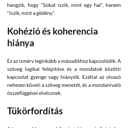
hangzik, hogy
“
Sokat iszik, mint egy hal”, hanem
“
Iszik, mint a g
ö
d
é
ny”.
Koh
é
zió és koherencia
hiánya
Ez az ism
é
rv leginkább a másodikhoz kapcsol
ó
dik. A
sz
ö
veg logikai fel
é
pít
é
se
é
s a mondatok k
ö
z
ö
tti
kapcsolat gyenge vagy hiányzik. Ezáltal az olvasó
nehezen k
ö
veti a sz
ö
veg menet
é
t,
é
s a mondanivaló
összefü
gg
é
sei elv
é
sznek.
Tük
ö
rford
ítás