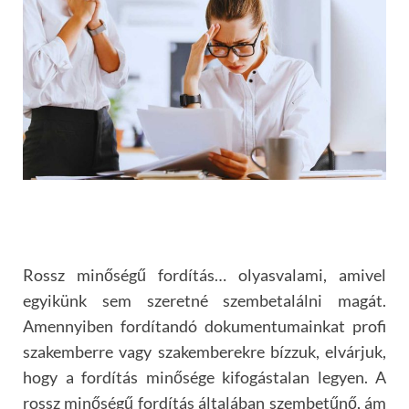
Rossz minős
é
gű
ford
ítás… olyasvalami, amivel
egyikünk sem szeretn
é
szembetalálni magát.
Amennyiben fordítandó dokumentumainkat profi
szakemberre vagy szakemberekre bízzuk, elvárjuk,
hogy a fordítás minős
é
ge kifogástalan legyen. A
rossz minős
é
gű
ford
ítás általában szembetűnő, ám